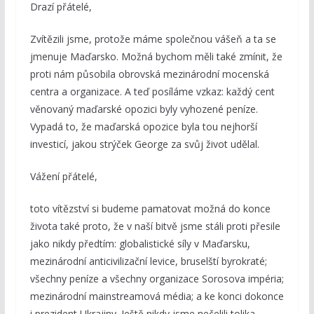
Drazí přátelé,
Zvítězili jsme, protože máme společnou vášeň a ta se
jmenuje Maďarsko. Možná bychom měli také zmínit, že
proti nám působila obrovská mezinárodní mocenská
centra a organizace. A teď posíláme vzkaz: každý cent
věnovaný maďarské opozici byly vyhozené peníze.
Vypadá to, že maďarská opozice byla tou nejhorší
investicí, jakou strýček George za svůj život udělal.
Vážení přátelé,
toto vítězství si budeme pamatovat možná do konce
života také proto, že v naší bitvě jsme stáli proti přesile
jako nikdy předtím: globalistické síly v Maďarsku,
mezinárodní anticivilizační levice, bruselští byrokraté;
všechny peníze a všechny organizace Sorosova impéria;
mezinárodní mainstreamová média; a ke konci dokonce
i prezident Ukrajiny. Ještě nikdy jsme nečelili tolika