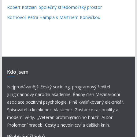
Robert Kotzian: Společný středomořský prostor
Rozhovor Petra Hampla s Martinem Konvičkou
Kdo jsem
Nejprodávanější český sociolog, programový ředitel
Jungmannovy národní akademie. Řádný člen Mezinárodní
asociace pozitivní psychologie. Plně kvalifikovaný elektrikář.
Spisovatel a knihkupec. Vlastenec. Zastánce racionality a
moderní vědy. „Veterán protimigračního hnutí“. Autor
Prolomení hradeb
,
Cesty z nevolnictví
a dalších knih.
Přebírání článků