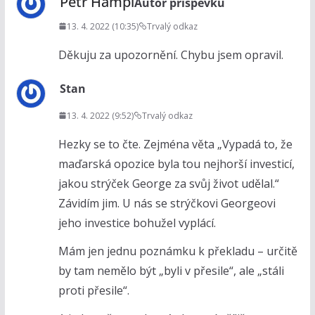
Petr Hampl
Autor příspěvku
13. 4. 2022 (10:35)
Trvalý odkaz
Děkuju za upozornění. Chybu jsem opravil.
Stan
13. 4. 2022 (9:52)
Trvalý odkaz
Hezky se to čte. Zejména věta „Vypadá to, že
maďarská opozice byla tou nejhorší investicí,
jakou strýček George za svůj život udělal.“
Závidím jim. U nás se strýčkovi Georgeovi
jeho investice bohužel vyplácí.
Mám jen jednu poznámku k překladu – určitě
by tam nemělo být „byli v přesile“, ale „stáli
proti přesile“.