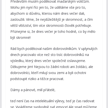
Především musím poděkovat maďarským voličům.
Mohu jim nyní říci jen to, že uděláme vše pro to,
abychom si důvěru, kterou nám dnes večer dali,
zasloužili. Víme, že nejdůležitější je skromnost, a čím
větší vítězství, tím více skromnosti člověk potřebuje.
Přiznejme si, že dnes večer je toho hodně, co by mělo
být skromné!
Rád bych poděkoval našim dobrovolníkům. V uplynulých
dnech pracovalo více než sto tisíc dobrovolníků na
výsledku, který dnes večer společně oslavujeme.
Děkujeme jim! Nejsou to žádní roboti ani žoldáci, ale
dobrovolníci, kteří milují svou zemi a byli ochotni
podstoupit riziko a těžce pracovat.
Dámy a pánové, milí přátelé,
teď není čas na intelektuální výlevy, teď je čas radovat
se. Vyjádřeme svobodně své emoce! Ale snad můžeme