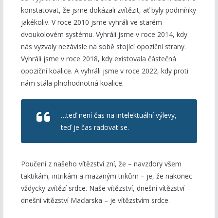
konstatovat, že jsme dokázali zvítězit, ať byly podmínky
jakékoliv. V roce 2010 jsme vyhráli ve starém
dvoukolovém systému. Vyhráli jsme v roce 2014, kdy
nás vyzvaly nezávisle na sobě stojící opoziční strany.
Vyhráli jsme v roce 2018, kdy existovala částečná
opoziční koalice. A vyhráli jsme v roce 2022, kdy proti
nám stála plnohodnotná koalice.
…teď není čas na intelektuální výlevy,
teď je čas radovat se.
Poučení z našeho vítězství zní, že – navzdory všem
taktikám, intrikám a mazaným trikům – je, že nakonec
vždycky zvítězí srdce. Naše vítězství, dnešní vítězství –
dnešní vítězství Maďarska – je vítězstvím srdce.