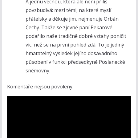
A jednu věcnou, která ale není příliš
povzbudivá: mezi těmi, na které myslí
přátelsky a děkuje jim, nejmenuje Orbán
Čechy. Takže se zjevně paní Pekarové
podařilo naše tradičně dobré vztahy poničit
víc, než se na první pohled zdá. To je jediný
hmatatelný výsledek jejího dosavadního
působení v funkci předsedkyně Poslanecké
sněmovny.
Komentáře nejsou povoleny.
V
i
d
e
o
p