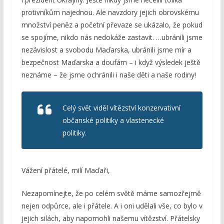
protivníkům najednou. Ale navzdory jejich obrovskému
množství peněz a početní převaze se ukázalo, že pokud
se spojíme, nikdo nás nedokáže zastavit. …ubránili jsme
nezávislost a svobodu Maďarska, ubránili jsme mír a
bezpečnost Maďarska a doufám – i když výsledek ještě
neznáme – že jsme ochránili i naše děti a naše rodiny!
Celý svět viděl vítězství konzervativní
občanské politiky a vlastenecké
politiky.
Vážení přátelé, milí Maďaři,
Nezapomínejte, že po celém světě máme samozřejmě
nejen odpůrce, ale i přátele. A i oni udělali vše, co bylo v
jejich silách, aby napomohli našemu vítězství. Přátelsky