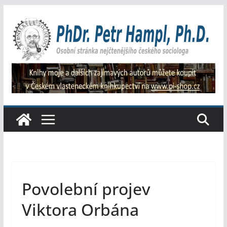
Přeskočit
na
obsah
Povolební projev
Viktora Orbána