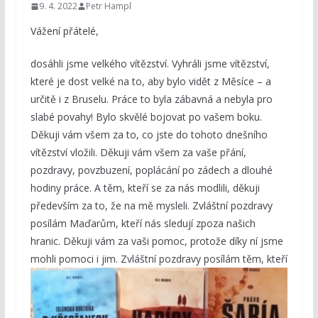
9. 4. 2022
Petr Hampl
Vážení přátelé,
dosáhli jsme velkého vítězství. Vyhráli jsme vítězství,
které je dost velké na to, aby bylo vidět z Měsíce – a
určitě i z Bruselu. Práce to byla zábavná a nebyla pro
slabé povahy! Bylo skvělé bojovat po vašem boku.
Děkuji vám všem za to, co jste do tohoto dnešního
vítězství vložili. Děkuji vám všem za vaše přání,
pozdravy, povzbuzení, poplácání po zádech a dlouhé
hodiny práce. A těm, kteří se za nás modlili, děkuji
především za to, že na mě mysleli. Zvláštní pozdravy
posílám Maďarům, kteří nás sledují zpoza našich
hranic. Děkuji vám za vaši pomoc, protože díky ní jsme
mohli pomoci i jim. Zvláštní pozdravy posílám
těm, kteří