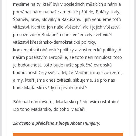
myslíme na ty, kteří byli v posledních měsících s námi a
pomáhali nám: na naše americké přátele, Poláky, Italy,
Španěly, Srby, Slováky a Rakušany. I jim věnujeme toto
vítězství. Není to jen naše vítězství, ale i jejich vítězství,
protože zde v Budapešti dnes večer celý svět viděl
vítězství křesťansko-demokratické politiky,
konzervativní občanské politiky a vlastenecké politiky. A
naším poselstvím Evropě je, že toto není minulost: toto
je budoucnost, toto bude naše společná evropská
budoucnost! Celý svět viděl, že Maďaři milují svou zemi,
a my, kteří jsme dnes zvítězili, slibujeme, že pro nás
bude Maďarsko vždy na prvním místě.
Bůh nad námi všemi, Maďarsko přede vším ostatním!
Do toho Maďarsko, do toho Maďaři!
Zkráceno a přeloženo z blogu About Hungary.