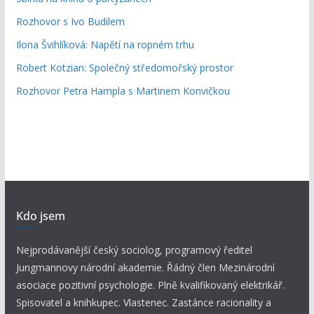
Rozhovor s Ivo Budilem
Ilona Švihlíková: Napětí na ropném trhu
Robert Kotzian: Společný středomořský prostor
Rozhovor Petra Hampla s Martinem Konvičkou
Kdo jsem
Nejprodávanější český sociolog, programový ředitel
Jungmannovy národní akademie. Řádný člen Mezinárodní
asociace pozitivní psychologie. Plně kvalifikovaný elektrikář.
Spisovatel a knihkupec. Vlastenec. Zastánce racionality a