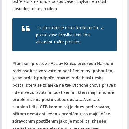
ostře konkurenční, a pokud vaše úchylka není dost
absurdní, máte problém.
To prostředí je ostře konkurenční, a
pokud vaše úchylka není dost
absurdní, máte problém.
Ptám se i proto, že Václav Krása, předseda Národní
rady osob se zdravotním postižením byl pobouřen,
že se hrdě k podpoře Prague Pride hlásí Česká
pošta, která se zdaleka ne tak vstřícně chová právě k
lidem se zdravotním postižením, kteří mají mnohde
problém se na poštu vůbec dostat…A že tato
skupina lidí (LGTB komunita) je dnes preferována,
přitom nemá ani jeden z problémů, co mají lidí se
zdravotním postižením jako je mobilita, shánění
zaměstnání, se vzděláváním, s
bezbariérově