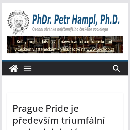
Přeskočit
na
obsah
Prague Pride je
především triumfální