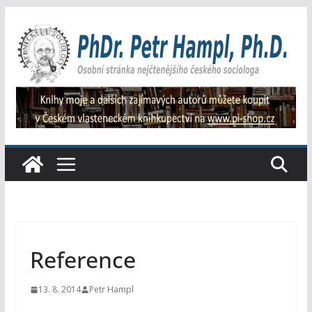
Přeskočit
na
obsah
Reference
13. 8. 2014
Petr Hampl