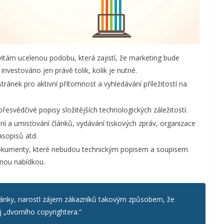
ivitám ucelenou podobu, která zajistí, že marketing bude
vestováno jen právě tolik, kolik je nutné.
tránek pro aktivní přítomnost a vyhledávání příležitostí na
přesvědčivé popisy složitějších technologických záležitostí.
ní a umisťování článků, vydávání tiskových zpráv, organizace
asopisů atd.
umenty, které nebudou technickým popisem a soupisem
znou nabídkou.
ránky, narostl zájem zákazníků takovým způsobem, že
 „dvorního copyrightera.“