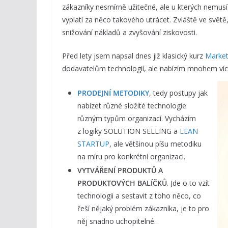
zákazníky nesmírně užitečné, ale u kterých nemusí
vyplatí za něco takového utrácet. Zvláště ve svět
snižování nákladů a zvyšování ziskovosti.
Před lety jsem napsal dnes již klasický kurz
Market
dodavatelům technologií, ale nabízím mnohem víc
PRODEJNÍ METODIKY
, tedy postupy jak
nabízet různé složité technologie
různým typům organizací. Vycházím
z logiky SOLUTION SELLING a
LEAN
STARTUP
, ale většinou píšu metodiku
na míru pro konkrétní organizaci.
VYTVÁŘENÍ PRODUKTŮ A
PRODUKTOVÝCH BALÍČKŮ
. Jde o to vzít
technologii a sestavit z toho něco, co
řeší nějaký problém zákazníka, je to pro
něj snadno uchopitelné.