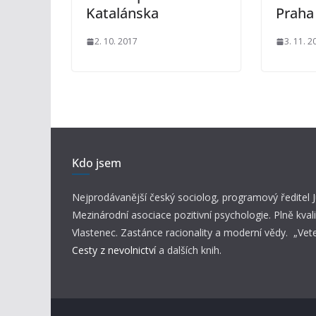
Katalánska
Praha
2. 10. 2017
3. 11. 2
Kdo jsem
Nejprodávanější český sociolog, programový ředitel
Mezinárodní asociace pozitivní psychologie. Plně kvali
Vlastenec. Zastánce racionality a moderní vědy. „Vet
Cesty z nevolnictví
a dalších knih.