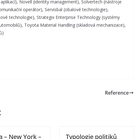
plikací), Novell (identity management), Solvertech (nástroje
omunikační operátor), Servisbal (obalové technologie),
alové technologie), Strategix Enterprise Technology (systémy
 automobilů), Toyota Material Handling (skladová mechanizace),
ů)
Reference
t
a – New York –
Typologie politiků