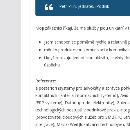
Petr Pilin, jednatel, iPodnik
Moji zákazníci říkají, že mé služby jsou unikátní v 
jsem schopen se poměrně rychle a relativně 
měním produktovou komunikaci v komunikaci
i když realizuju jednotlivou aktivitu, je vžd
úspěchu.
Reference:
a posteriori (systémy pro advokáty a správce poh
kontaktních center a informačních systémů), Avid
(ERP systémy), Datart (prodej elektroniky), Galeos 
technologických postupů v podnikové praxi), Integ
(provozovatel cloudových služeb pro SMB), IQ Str
integrace), Macro Weil (lokalizační technologie),