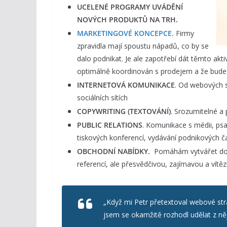
UCELENÉ PROGRAMY UVÁDĚNÍ
NOVÝCH PRODUKTŮ NA TRH.
MARKETINGOVÉ KONCEPCE.
Firmy
zpravidla mají spoustu nápadů, co by se
dalo podnikat. Je ale zapotřebí dát těmto akt
optimálně koordinován s prodejem a že bude in
INTERNETOVÁ KOMUNIKACE
. Od webových s
sociálních sítích
COPYWRITING (TEXTOVÁNÍ)
. Srozumitelné a 
PUBLIC RELATIONS
. Komunikace s médii, psa
tiskových konferencí, vydávání podnikových č
OBCHODNÍ NABÍDKY.
Pomáhám vytvářet dok
referencí, ale přesvědčivou, zajímavou a vítě
„Když mi Petr přetextoval webové st
jsem se okamžitě rozhodl udělat z něj