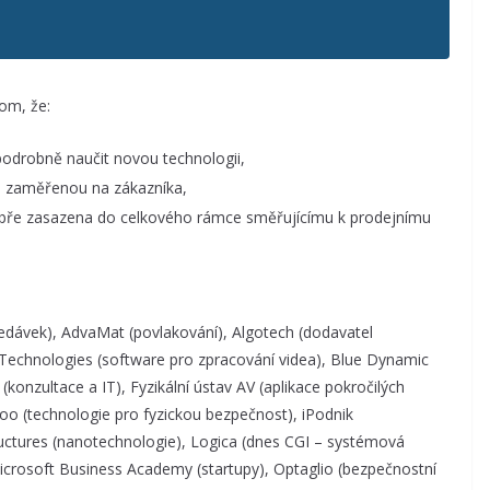
tom, že:
podrobně naučit novou technologii,
 zaměřenou na zákazníka,
y dobře zasazena do celkového rámce směřujícímu k prodejnímu
ledávek), AdvaMat (povlakování), Algotech (dodavatel
 Technologies (software pro zpracování videa), Blue Dynamic
(konzultace a IT), Fyzikální ústav AV (aplikace pokročilých
oo (technologie pro fyzickou bezpečnost), iPodnik
uctures (nanotechnologie), Logica (dnes CGI – systémová
 Microsoft Business Academy (startupy), Optaglio (bezpečnostní