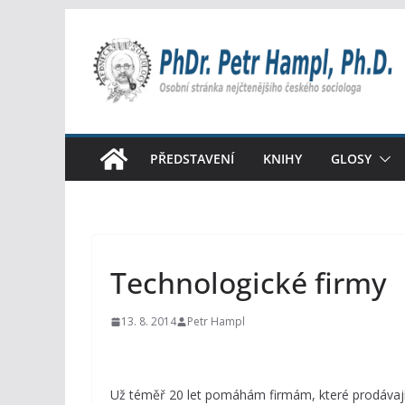
Přeskočit
na
obsah
PŘEDSTAVENÍ
KNIHY
GLOSY
Technologické firmy
13. 8. 2014
Petr Hampl
Už téměř 20 let pomáhám firmám, které prodávají 