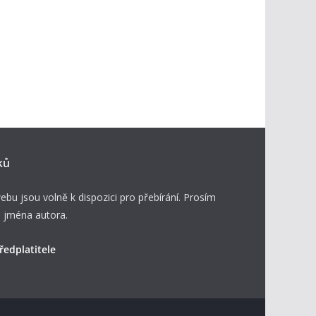
ků
ebu jsou volně k dispozici pro přebírání. Prosím
 jména autora.
ředplatitele