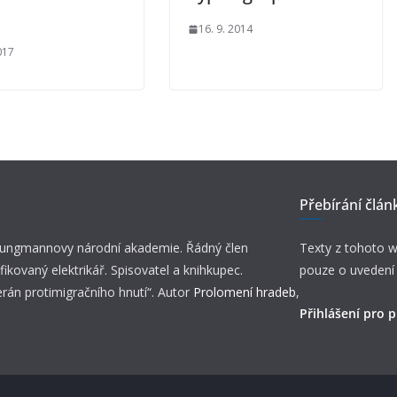
16. 9. 2014
017
Přebírání člán
 Jungmannovy národní akademie. Řádný člen
Texty z tohoto w
fikovaný elektrikář. Spisovatel a knihkupec.
pouze o uvedení
erán protimigračního hnutí“. Autor
Prolomení hradeb
,
Přihlášení pro p