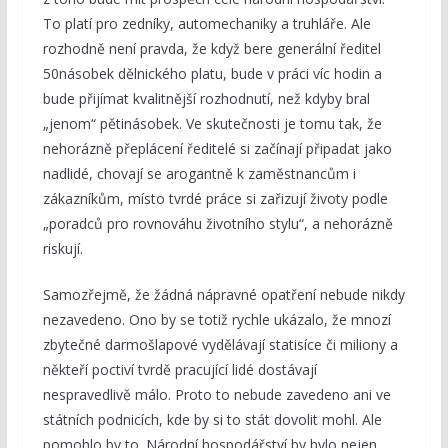
To platí pro zedníky, automechaniky a truhláře. Ale
rozhodně není pravda, že když bere generální ředitel
50násobek dělnického platu, bude v práci víc hodin a
bude přijímat kvalitnější rozhodnutí, než kdyby bral
„jenom“ pětinásobek. Ve skutečnosti je tomu tak, že
nehorázně přeplácení ředitelé si začínají připadat jako
nadlidé, chovají se arogantně k zaměstnancům i
zákazníkům, místo tvrdé práce si zařizují životy podle
„poradců pro rovnováhu životního stylu“, a nehorázně
riskují.
Samozřejmě, že žádná nápravné opatření nebude nikdy
nezavedeno. Ono by se totiž rychle ukázalo, že mnozí
zbytečné darmošlapové vydělávají statisíce či miliony a
někteří poctiví tvrdě pracující lidé dostávají
nespravedlivě málo. Proto to nebude zavedeno ani ve
státních podnicích, kde by si to stát dovolit mohl. Ale
pomohlo by to. Národní hospodářství by bylo nejen