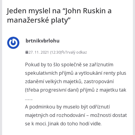
Jeden myslel na “
John Ruskin a
manažerské platy
”
brtnikvbrlohu
27. 11. 2021 (12:30)
Trvalý odkaz
Pokud by to šlo společně se zaříznutím
spekulativních příjmů a vytloukání renty plus
zdaněmí velkých majetků, zastropování
(třeba progresivní daní) příjmů z majetku tak
…….
A podminkou by muselo být odříznutí
majetných od rozhodování – možnosti dostat
se k moci. Jinak do toho hodí vidle.