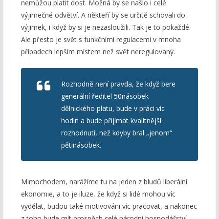
nemůžou platit dost. Možná by se našlo i celé
výjimečné odvětví. A někteří by se určitě schovali do
výjimek, i když by si je nezasloužili. Tak je to pokaždé.
Ale přesto je svět s funkčními regulacemi v mnoha
případech lepším místem než svět neregulovaný.
Rozhodně není pravda, že když bere
generální ředitel 50násobek
dělnického platu, bude v práci víc
hodin a bude přijímat kvalitnější
rozhodnutí, než kdyby bral „jenom“
pětinásobek.
Mimochodem, narážíme tu na jeden z bludů liberální
ekonomie, a to je iluze, že když si lidé mohou víc
vydělat, budou také motivováni víc pracovat, a nakonec
z toho bude mít prospěch celé národní hospodářství.