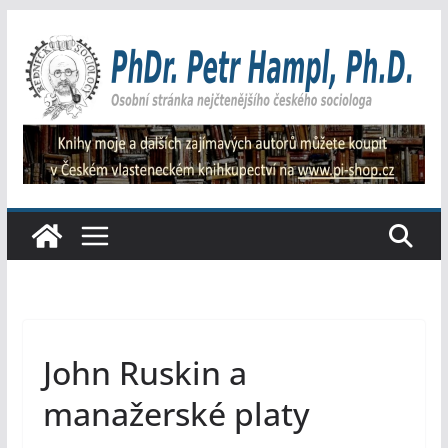
Přeskočit
na
obsah
John Ruskin a
manažerské platy