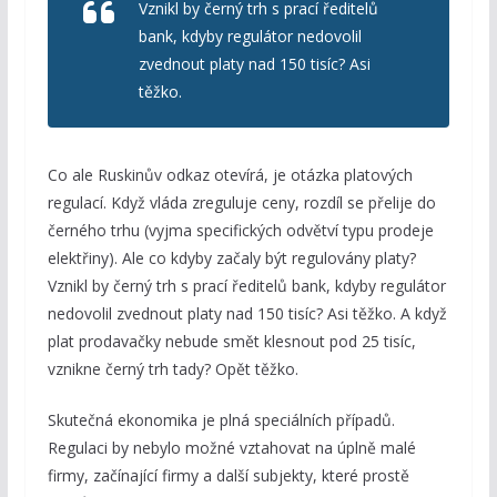
Vznikl by černý trh s prací ředitelů
bank, kdyby regulátor nedovolil
zvednout platy nad 150 tisíc? Asi
těžko.
Co ale Ruskinův odkaz otevírá, je otázka platových
regulací. Když vláda zreguluje ceny, rozdíl se přelije do
černého trhu (vyjma specifických odvětví typu prodeje
elektřiny). Ale co kdyby začaly být regulovány platy?
Vznikl by černý trh s prací ředitelů bank, kdyby regulátor
nedovolil zvednout platy nad 150 tisíc? Asi těžko. A když
plat prodavačky nebude smět klesnout pod 25 tisíc,
vznikne černý trh tady? Opět těžko.
Skutečná ekonomika je plná speciálních případů.
Regulaci by nebylo možné vztahovat na úplně malé
firmy, začínající firmy a další subjekty, které prostě