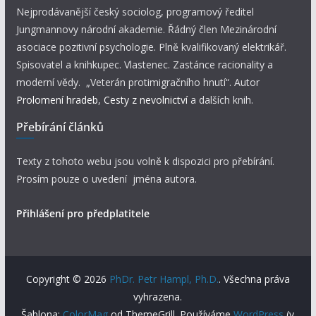
Nejprodávanější český sociolog, programový ředitel
Jungmannovy národní akademie. Řádný člen Mezinárodní
asociace pozitivní psychologie. Plně kvalifikovaný elektrikář.
Spisovatel a knihkupec. Vlastenec. Zastánce racionality a
moderní vědy. „Veterán protimigračního hnutí“. Autor
Prolomení hradeb
,
Cesty z nevolnictví
a dalších knih.
Přebírání článků
Texty z tohoto webu jsou volně k dispozici pro přebírání.
Prosím pouze o uvedení jména autora.
Přihlášení pro předplatitele
Copyright © 2026
PhDr. Petr Hampl, Ph.D.
. Všechna práva
vyhrazena.
Šablona:
ColorMag
od ThemeGrill. Používáme
WordPress
(v