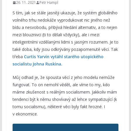
26. 11. 2021
Petr Hampl
S tím, jak se stále jasněji ukazuje, že systém globálního
volného trhu nedokáže vyprodukovat nic jiného než
bídu a nesvobodu, přibývá hledání alternativ, a to nejen
mezi blouznivci (ti to dělali vždycky), ale i mezi
inteligentními vzdělanými lidmi s jasným rozumem. Je to
také doba, kdy jsou odkrývány pozapomenuté věci. Tak
třeba
Curtis Yarvin vytáhl starého utopického
socialistu Johna Ruskina.
Můj odhad je, že spousta věcí z jeho modelu nemůže
fungovat. To on nemohl vědět, ale víme to my, kdo
máme zkušenost s reálným socialismem. Jakkoliv mám
tendenci být k němu shovívavý až lehce sympatizující (k
tomu socialismu), některé věci byly fakt hrozné. I
v ekonomice.