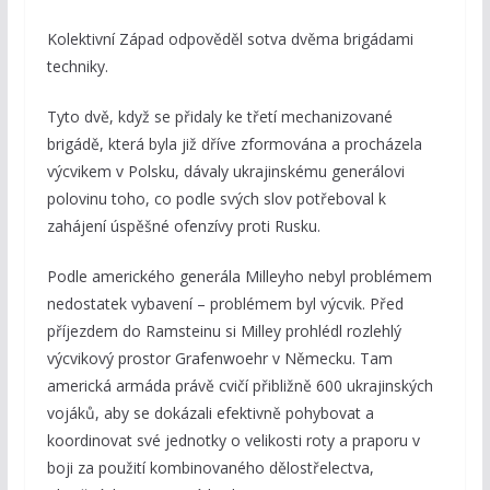
Kolektivní Západ odpověděl sotva dvěma brigádami
techniky.
Tyto dvě, když se přidaly ke třetí mechanizované
brigádě, která byla již dříve zformována a procházela
výcvikem v Polsku, dávaly ukrajinskému generálovi
polovinu toho, co podle svých slov potřeboval k
zahájení úspěšné ofenzívy proti Rusku.
Podle amerického generála Milleyho nebyl problémem
nedostatek vybavení – problémem byl výcvik. Před
příjezdem do Ramsteinu si Milley prohlédl rozlehlý
výcvikový prostor Grafenwoehr v Německu. Tam
americká armáda právě cvičí přibližně 600 ukrajinských
vojáků, aby se dokázali efektivně pohybovat a
koordinovat své jednotky o velikosti roty a praporu v
boji za použití kombinovaného dělostřelectva,