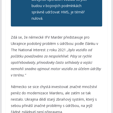
budou v bojových podmínkách
správně udržovat HMS, je téměř
nulová.
Zdá se, že německé IFV Marder představuje pro
Ukrajince podobný problém s údržbou: podle článku v
The National Interest z roku 2021
„bylo vozidlo od
počátku považováno za nespolehlivé: Pásy se rychle
opotřebovávaly, převodovky často selhávaly a vojáci
nemohli snadno vyjmout motor vozidla za účelem údržby
v terénu.“
Německo se sice chystá investovat značné množství
peněz do modernizace Marderu, ale zatím se tak
nestalo. Ukrajina dědí starý zbraňový systém, který s
sebou přináší značné problémy s údržbou, na jejíž
řádné zvládnutí není připravena.