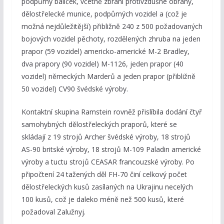
podpůrný balíček, včetně zbraní protivzdušné obrany,
dělostřelecké munice, podpůrných vozidel a (což je
možná nejdůležitější) přibližně 240 z 500 požadovaných
bojových vozidel pěchoty, rozdělených zhruba na jeden
prapor (59 vozidel) americko-americké M-2 Bradley,
dva prapory (90 vozidel) M-1126, jeden prapor (40
vozidel) německých Marderů a jeden prapor (přibližně
50 vozidel) CV90 švédské výroby.
Kontaktní skupina Ramstein rovněž přislíbila dodání čtyř
samohybných dělostřeleckých praporů, které se
skládají z 19 strojů Archer švédské výroby, 18 strojů
AS-90 britské výroby, 18 strojů M-109 Paladin americké
výroby a tuctu strojů CEASAR francouzské výroby. Po
připočtení 24 tažených děl FH-70 činí celkový počet
dělostřeleckých kusů zasílaných na Ukrajinu necelých
100 kusů, což je daleko méně než 500 kusů, které
požadoval Zalužnyj.