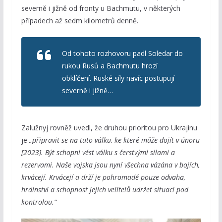
severně i jižně od fronty u Bachmutu, v některých
případech až sedm kilometrů denně.
Od tohoto rozhovoru padl Soledar do
rukou Rusů a Bachmutu hrozí
obklíčení. Ruské síly navíc postupují
severně i jižně…
Zalužnyj rovněž uvedl, že druhou prioritou pro Ukrajinu
je
„připravit se na tuto válku, ke které může dojít v únoru
[2023]. Být schopni vést válku s čerstvými silami a
rezervami. Naše vojska jsou nyní všechna vázána v bojích,
krvácejí. Krvácejí a drží je pohromadě pouze odvaha,
hrdinství a schopnost jejich velitelů udržet situaci pod
kontrolou.“