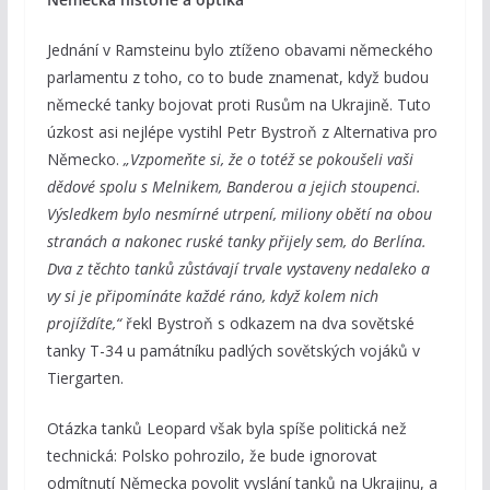
Jednání v Ramsteinu bylo ztíženo obavami německého
parlamentu z toho, co to bude znamenat, když budou
německé tanky bojovat proti Rusům na Ukrajině. Tuto
úzkost asi nejlépe vystihl Petr Bystroň z Alternativa pro
Německo.
„Vzpomeňte si, že o totéž se pokoušeli vaši
dědové spolu s Melnikem, Banderou a jejich stoupenci.
Výsledkem bylo nesmírné utrpení, miliony obětí na obou
stranách a nakonec ruské tanky přijely sem, do Berlína.
Dva z těchto tanků zůstávají trvale vystaveny nedaleko a
vy si je připomínáte každé ráno, když kolem nich
projíždíte,“
řekl Bystroň s odkazem na dva sovětské
tanky T-34 u památníku padlých sovětských vojáků v
Tiergarten.
Otázka tanků Leopard však byla spíše politická než
technická: Polsko pohrozilo, že bude ignorovat
odmítnutí Německa povolit vyslání tanků na Ukrajinu, a