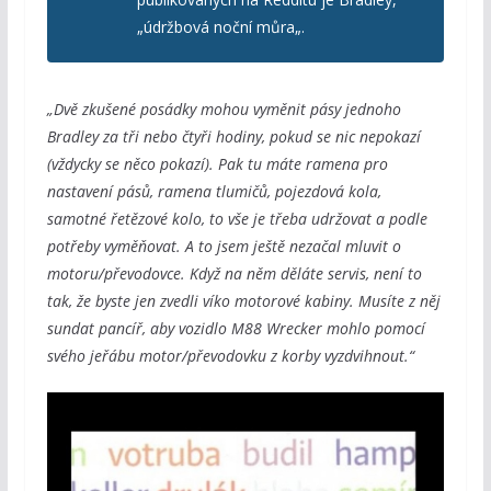
„údržbová noční můra
„.
„Dvě zkušené posádky mohou vyměnit pásy jednoho
Bradley za tři nebo čtyři hodiny, pokud se nic nepokazí
(vždycky se něco pokazí). Pak tu máte ramena pro
nastavení pásů, ramena tlumičů, pojezdová kola,
samotné řetězové kolo, to vše je třeba udržovat a podle
potřeby vyměňovat. A to jsem ještě nezačal mluvit o
motoru/převodovce. Když na něm děláte servis, není to
tak, že byste jen zvedli víko motorové kabiny. Musíte z něj
sundat pancíř, aby vozidlo M88 Wrecker mohlo pomocí
svého jeřábu motor/převodovku z korby vyzdvihnout.“