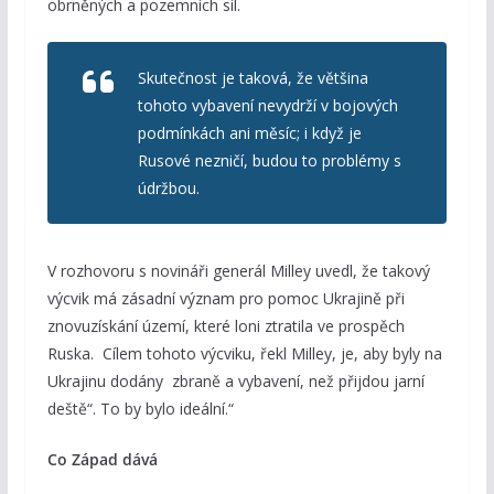
obrněných a pozemních sil.
Skutečnost je taková, že většina
tohoto vybavení nevydrží v bojových
podmínkách ani měsíc; i když je
Rusové nezničí, budou to problémy s
údržbou.
V rozhovoru s novináři generál Milley uvedl, že takový
výcvik má zásadní význam pro pomoc Ukrajině při
znovuzískání území, které loni ztratila ve prospěch
Ruska. Cílem tohoto výcviku, řekl Milley, je, aby byly na
Ukrajinu dodány zbraně a vybavení, než přijdou jarní
deště“. To by bylo ideální.“
Co Západ dává