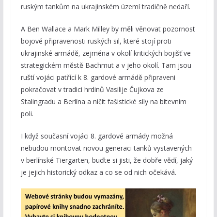
ruským tankům na ukrajinském území tradičně nedaří.
A Ben Wallace a Mark Milley by měli věnovat pozornost
bojové připravenosti ruských sil, které stojí proti
ukrajinské armádě, zejména v okolí kritických bojišť ve
strategickém městě Bachmut a v jeho okolí. Tam jsou
ruští vojáci patřící k 8. gardové armádě připraveni
pokračovat v tradici hrdinů Vasilije Čujkova ze
Stalingradu a Berlína a ničit fašistické síly na bitevním
poli.
I když současní vojáci 8. gardové armády možná
nebudou montovat novou generaci tanků vystavených
v berlínské Tiergarten, buďte si jisti, že dobře vědí, jaký
je jejich historický odkaz a co se od nich očekává.