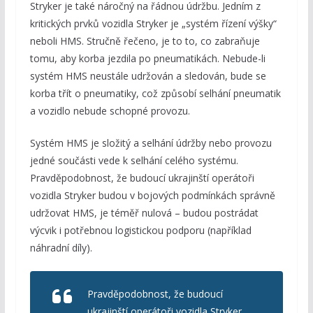
Stryker je také náročný na řádnou údržbu. Jedním z
kritických prvků vozidla Stryker je „systém řízení výšky“
neboli HMS. Stručně řečeno, je to to, co zabraňuje
tomu, aby korba jezdila po pneumatikách. Nebude-li
systém HMS neustále udržován a sledován, bude se
korba třít o pneumatiky, což způsobí selhání pneumatik
a vozidlo nebude schopné provozu.
Systém HMS je složitý a selhání údržby nebo provozu
jedné součásti vede k selhání celého systému.
Pravděpodobnost, že budoucí ukrajinští operátoři
vozidla Stryker budou v bojových podmínkách správně
udržovat HMS, je téměř nulová – budou postrádat
výcvik i potřebnou logistickou podporu (například
náhradní díly).
Pravděpodobnost, že budoucí
ukrajinští operátoři vozidla Stryker