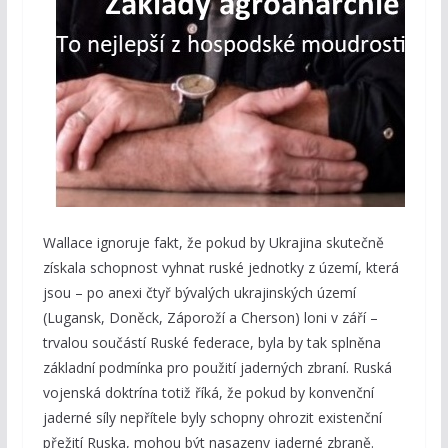
Wallace ignoruje fakt, že pokud by Ukrajina skutečně
získala schopnost vyhnat ruské jednotky z území, která
jsou – po anexi čtyř bývalých ukrajinských území
(Lugansk, Doněck, Záporoží a Cherson) loni v září –
trvalou součástí Ruské federace, byla by tak splněna
základní podmínka pro použití jaderných zbraní. Ruská
vojenská doktrína totiž říká, že pokud by konvenční
jaderné síly nepřítele byly schopny ohrozit existenční
přežití Ruska, mohou být nasazeny jaderné zbraně.