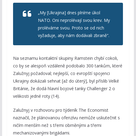
„My [Ukrajina] dnes plníme úkol
NATO. Oni neprolévají svou krev. My
proléváme svou. Proto se od nich
vyžaduje, aby nám dodávali zbraně“.
Na seznamu kontaktní skupiny Ramstein chybí cokoli,
co by se alespoň vzdáleně podobalo 300 tankům, které
Zalužnyj požadoval; nejlepší, co evropští spojenci
Ukrajiny dokázali sehnat [až do úterý], byl příslib Velké
Británie, že dodá hlavní bojové tanky Challenger 2 o
velikosti jedné roty (14).
Zalužnyj v rozhovoru pro týdeník The Economist
naznačil, že plánovanou ofenzívu nemůže uskutečnit s
ničím menším než s třemi obrněnými a třemi
mechanizovanými brigádami.