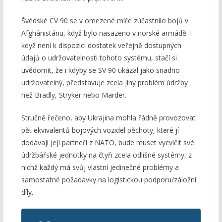
Švédské CV 90 se v omezené míře zúčastnilo bojů v
Afghánistánu, když bylo nasazeno v norské armádě. I
když není k dispozici dostatek veřejně dostupných
údajů o udržovatelnosti tohoto systému, stačí si
uvědomit, že i kdyby se SV 90 ukázal jako snadno
udržovatelný, představuje zcela jiný problém údržby
než Bradly, Stryker nebo Marder.
Stručně řečeno, aby Ukrajina mohla řádně provozovat
pět ekvivalentů bojových vozidel pěchoty, které jí
dodávají její partneři z NATO, bude muset vycvičit své
údržbářské jednotky na čtyři zcela odlišné systémy, z
nichž každý má svůj vlastní jedinečné problémy a
samostatné požadavky na logistickou podporu/záložní
díly.