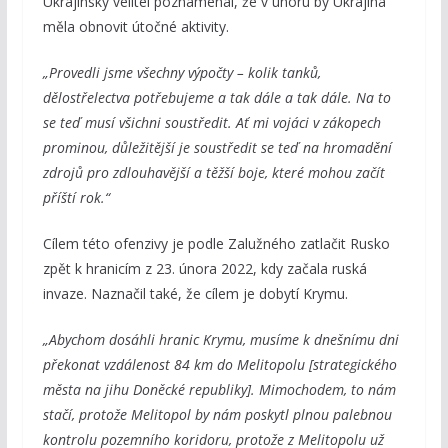
Ukrajinský velitel poznamenal, že v únoru by Ukrajina
měla obnovit útočné aktivity.
„Provedli jsme všechny výpočty – kolik tanků,
dělostřelectva potřebujeme a tak dále a tak dále. Na to
se teď musí všichni soustředit. Ať mi vojáci v zákopech
prominou, důležitější je soustředit se teď na hromadění
zdrojů pro zdlouhavější a těžší boje, které mohou začít
příští rok.“
Cílem této ofenzivy je podle Zalužného zatlačit Rusko
zpět k hranicím z 23. února 2022, kdy začala ruská
invaze. Naznačil také, že cílem je dobytí Krymu.
„Abychom dosáhli hranic Krymu, musíme k dnešnímu dni
překonat vzdálenost 84 km do Melitopolu [strategického
města na jihu Doněcké republiky]. Mimochodem, to nám
stačí, protože Melitopol by nám poskytl plnou palebnou
kontrolu pozemního koridoru, protože z Melitopolu už