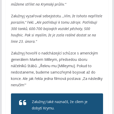
můžeme střílet na Krymský průliv.“
Zalužnyj vyzařoval sebejistotu.
„Vím, že tohoto nepřítele
porazím,“
řekl.
„Ale potřebuji k tomu zdroje. Potřebuji
300 tanků, 600-700 bojových vozidel pěchoty, 500
houfnic. Pak si myslím, že je zcela reálné dostat se na
linie 23. února.“
Zalužnyj hovořil o nadcházející schůzce s americkým
generálem Markem Milleym, předsedou sboru
náčelníků štábů. „Řeknu mu [Milleymu]. Pokud to
nedostaneme, budeme samozřejmě bojovat až do
konce. Ale jak řekla jedna filmová postava: ‚Za následky
neručím'“
Zalužnyj také naznačil, že cílem je
dobytí Krymu.