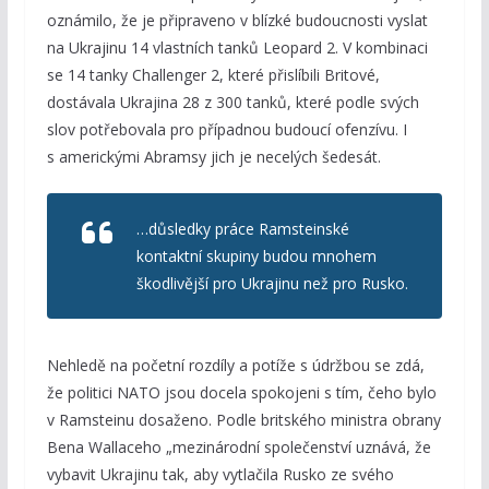
oznámilo, že je připraveno v blízké budoucnosti vyslat
na Ukrajinu 14 vlastních tanků Leopard 2. V kombinaci
se 14 tanky Challenger 2, které přislíbili Britové,
dostávala Ukrajina 28 z 300 tanků, které podle svých
slov potřebovala pro případnou budoucí ofenzívu. I
s americkými Abramsy jich je necelých šedesát.
…důsledky práce Ramsteinské
kontaktní skupiny budou mnohem
škodlivější pro Ukrajinu než pro Rusko.
Nehledě na početní rozdíly a potíže s údržbou se zdá,
že politici NATO jsou docela spokojeni s tím, čeho bylo
v Ramsteinu dosaženo. Podle britského ministra obrany
Bena Wallaceho „mezinárodní společenství uznává, že
vybavit Ukrajinu tak, aby vytlačila Rusko ze svého