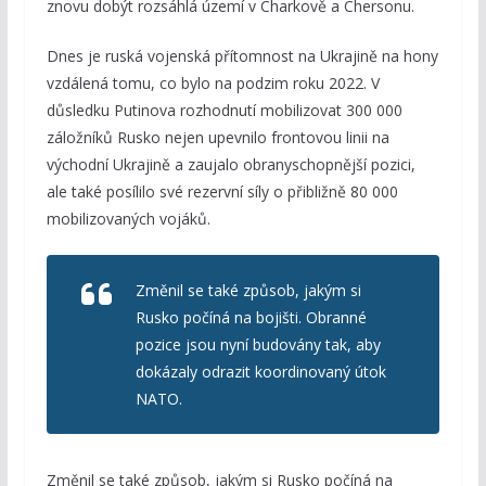
znovu dobýt rozsáhlá území v Charkově a Chersonu.
Dnes je ruská vojenská přítomnost na Ukrajině na hony
vzdálená tomu, co bylo na podzim roku 2022. V
důsledku Putinova rozhodnutí mobilizovat 300 000
záložníků Rusko nejen upevnilo frontovou linii na
východní Ukrajině a zaujalo obranyschopnější pozici,
ale také posílilo své rezervní síly o přibližně 80 000
mobilizovaných vojáků.
Změnil se také způsob, jakým si
Rusko počíná na bojišti. Obranné
pozice jsou nyní budovány tak, aby
dokázaly odrazit koordinovaný útok
NATO.
Změnil se také způsob, jakým si Rusko počíná na