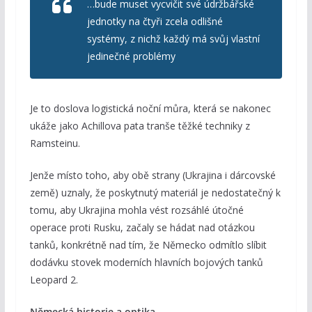
…bude muset vycvičit své údržbářské
jednotky na čtyři zcela odlišné
systémy, z nichž každý má svůj vlastní
jedinečné problémy
Je to doslova logistická noční můra, která se nakonec
ukáže jako Achillova pata tranše těžké techniky z
Ramsteinu.
Jenže místo toho, aby obě strany (Ukrajina i dárcovské
země) uznaly, že poskytnutý materiál je nedostatečný k
tomu, aby Ukrajina mohla vést rozsáhlé útočné
operace proti Rusku, začaly se hádat nad otázkou
tanků, konkrétně nad tím, že Německo odmítlo slíbit
dodávku stovek moderních hlavních bojových tanků
Leopard 2.
Německá historie a optika