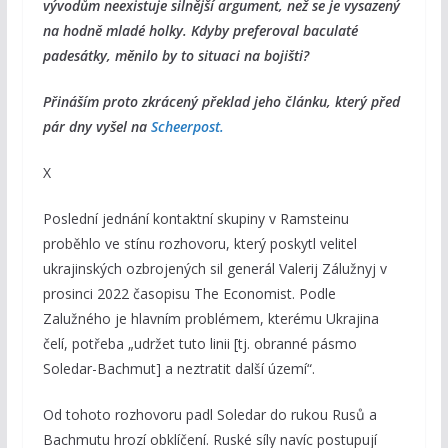
vývodům neexistuje silnější argument, než se je vysazený
na hodně mladé holky. Kdyby preferoval baculaté
padesátky, měnilo by to situaci na bojišti?
Přináším proto zkrácený překlad jeho článku, který před
pár dny vyšel na
Scheerpost.
X
Poslední jednání kontaktní skupiny v Ramsteinu
proběhlo ve stínu rozhovoru, který poskytl velitel
ukrajinských ozbrojených sil generál Valerij Zálužnyj v
prosinci 2022 časopisu The Economist. Podle
Zalužného je hlavním problémem, kterému Ukrajina
čelí, potřeba „udržet tuto linii [tj. obranné pásmo
Soledar-Bachmut] a neztratit další území“.
Od tohoto rozhovoru padl Soledar do rukou Rusů a
Bachmutu hrozí obklíčení. Ruské síly navíc postupují