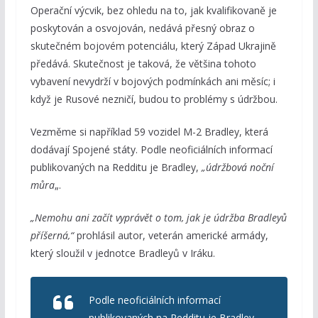
Operační výcvik, bez ohledu na to, jak kvalifikovaně je
poskytován a osvojován, nedává přesný obraz o
skutečném bojovém potenciálu, který Západ Ukrajině
předává. Skutečnost je taková, že většina tohoto
vybavení nevydrží v bojových podmínkách ani měsíc; i
když je Rusové nezničí, budou to problémy s údržbou.
Vezměme si například 59 vozidel M-2 Bradley, která
dodávají Spojené státy. Podle neoficiálních informací
publikovaných na Redditu je Bradley,
„údržbová noční
můra
„.
„Nemohu ani začít vyprávět o tom, jak je údržba Bradleyů
příšerná,“
prohlásil autor, veterán americké armády,
který sloužil v jednotce Bradleyů v Iráku.
Podle neoficiálních informací
publikovaných na Redditu je Bradley,