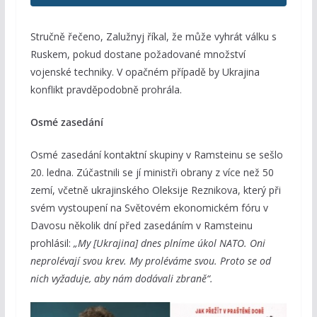
Stručně řečeno, Zalužnyj říkal, že může vyhrát válku s
Ruskem, pokud dostane požadované množství
vojenské techniky. V opačném případě by Ukrajina
konflikt pravděpodobně prohrála.
Osmé zasedání
Osmé zasedání kontaktní skupiny v Ramsteinu se sešlo
20. ledna. Zúčastnili se jí ministři obrany z více než 50
zemí, včetně ukrajinského Oleksije Reznikova, který při
svém vystoupení na Světovém ekonomickém fóru v
Davosu několik dní před zasedáním v Ramsteinu
prohlásil:
„My [Ukrajina] dnes plníme úkol NATO. Oni
neprolévají svou krev. My proléváme svou. Proto se od
nich vyžaduje, aby nám dodávali zbraně“.