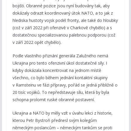
bojišti. Obranné pozice jsou nyní budovány tak, aby
dokázaly odrazit koordinovaný útok NATO, a to jak z
hlediska hustoty vojsk podél fronty, ale také do hloubky
(což v září 2022 při ofenzivě v Charkově chybělo) a s
dostatečnou specializovanou palebnou podporou (což
v září 2022 opět chybělo).
Podle vlastního přiznání generála Zalužného nemá
Ukrajina pro tento ofenzivní úkol dostatečné síly. I
kdyby dokázala koncentrovat na jednom místě
všechno, co bylo během jednání kontaktní skupiny
v Ramsteinu ve fázi přípravy, pořád se jedná přibližně o
20 tisíc vojáků. To nepředstavuje sílu, která by byla
schopna prolomit ruské obranné postavení.
Ukrajina a NATO by měly vzít v úvahu lekci z historie,
kterou Petr Bystroň přednesl svým kolegům
německým poslancům – německým tankům se proti