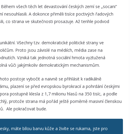
. Během všech těch let devastování českých zemí se „socani“
ení nesouhlasili. A dokonce přiměli tisíce poctivých řadových
ušili, co strana ve skutečnosti prosazuje. Až tenhle podvod
nikátní. Všechny tzv. demokratické politické strany ve
voličům. Proto jsou závislé na médiích, média zase na
odnutích. Vzniká tak jednotná sociální hmota vyztužená
dolná vůči jakýmkoliv demokratickým mechanismům.
to postoje vybočit a naivně se přihlásit k radikálně
slámu, plazení se před evropskou byrokracií a pohrdání českými
dpora postupně klesla z 1,7 milionu hlasů na 350 tisíc, a podle
rychlý, protože strana má pořád ještě poměrně masivní členskou
rů. Ale pokračovat bude.
sky, máte bílou barvu kůže a živíte se rukama, jste pro