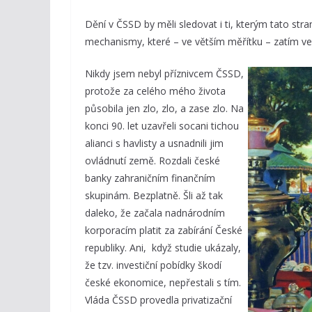
Dění v ČSSD by měli sledovat i ti, kterým tato stra
mechanismy, které – ve větším měřítku – zatím ved
Nikdy jsem nebyl příznivcem ČSSD,
protože za celého mého života
působila jen zlo, zlo, a zase zlo. Na
konci 90. let uzavřeli socani tichou
alianci s havlisty a usnadnili jim
ovládnutí země. Rozdali české
banky zahraničním finančním
skupinám. Bezplatně. Šli až tak
daleko, že začala nadnárodním
korporacím platit za zabírání České
republiky. Ani, když studie ukázaly,
že tzv. investiční pobídky škodí
české ekonomice, nepřestali s tím.
Vláda ČSSD provedla privatizační