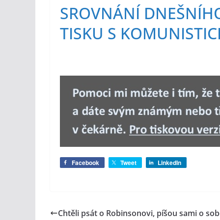
SROVNÁNÍ DNEŠNÍH
TISKU S KOMUNISTIC
Facebook
Tweet
LinkedIn
Chtěli psát o Robinsonovi, píšou sami o so