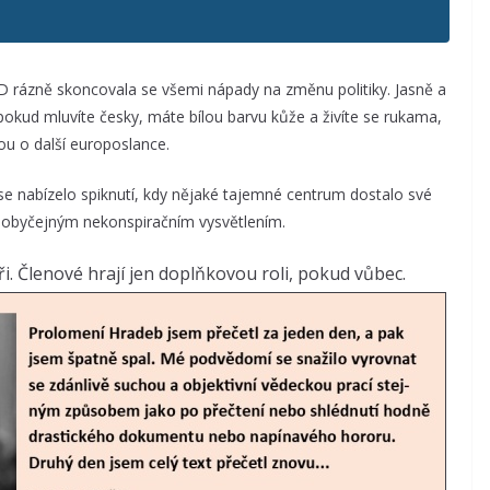
D rázně skoncovala se všemi nápady na změnu politiky. Jasně a
 pokud mluvíte česky, máte bílou barvu kůže a živíte se rukama,
dou o další europoslance.
e nabízelo spiknutí, kdy nějaké tajemné centrum dostalo své
cela obyčejným nekonspiračním vysvětlením.
i. Členové hrají jen doplňkovou roli, pokud vůbec.