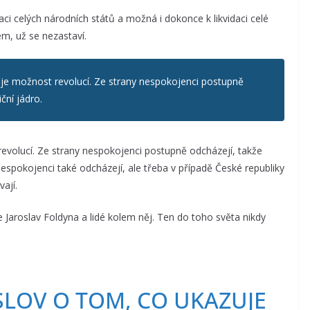
ci celých národních států a možná i dokonce k likvidaci celé
em, už se nezastaví.
uje možnost revolucí. Ze strany nespokojenci postupně
ční jádro.
evolucí. Ze strany nespokojenci postupně odcházejí, takže
nespokojenci také odcházejí, ale třeba v případě České republiky
ají.
Jaroslav Foldyna a lidé kolem něj. Ten do toho světa nikdy
SLOV O TOM, CO UKAZUJE