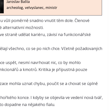
vou vůli poměrně snadno vnutit těm dole. Členové
 alternativní možnosti.
 ve straně udělat kariéru, závisí na funkcionářské
dělají všechno, co se po nich chce. Včetně požadovaných
ce uspět, nesmí navrhovat nic, co by mohlo
funkcionářů a kmotrů. Kritika je přípustná pouze
zace mohla uznat chybu, poučit se a chovat se úplně
ořkého konce. I kdyby se objevila ve vedení nová tvář,
to dopadne na nějakého fialu.