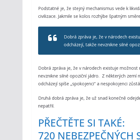
Podstatné je, že stejný mechanismus vede k likvida
civilizace. Jakmile se kolos rozhýbe špatným směr
Dobrá zpráva je, že v národech exist
odcházejí, takže nevznikne silné opozi
Dobrá zpráva je, že v národech existuje možnost r
nevznikne silné opoziční jádro. Z některých zemí 
odcházejí spíše „spokojenci“ a nespokojenci zůstáv
Druhá dobrá zpráva je, že už snad konečně odejde 
nepatřil.
PŘEČTĚTE SI TAKÉ:
720 NEBEZPEČNÝCH 