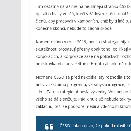
Tím ostatně narážíme na nejsilnější stránku ČSSD
opírali o hlasy voličů, kteří s žádným z těch opatř
členů, aby pracovali v kampaních, aniž by ti lidé t
konečně skončí, nebude to žádná škoda.
Komentováno v roce 2019, není to strategie nijak u
skutečnosti prosazují přesný opak toho, co říkají 
korporacích, a korporace zase na politických rozh
neziskovkami a univerzitami. Hmota absolutně o
Nicméně ČSSD se před několika lety rozhodla z toho
anticivilizačnímu programu, ve smyslu imigrace, i
lidmi. Tato strategie přinesla výsledky. Volební po
všeho se dále snižuje. Pád k nule už nebude tak 
základnu, těší se podpoře médií a vděčnosti kmot
ČSSD dala najevo, že pokud mluvíte če