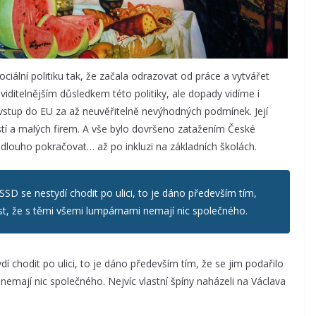
ciální politiku tak, že začala odrazovat od práce a vytvářet
viditelnějším důsledkem této politiky, ale dopady vidíme i
vstup do EU za až neuvěřitelně nevýhodných podmínek. Její
ostí a malých firem. A vše bylo dovršeno zatažením České
dlouho pokračovat… až po inkluzi na základních školách.
SSD se nestydí chodit po ulici, to je dáno především tím,
ost, že s těmi všemi lumpárnami nemají nic společného.
í chodit po ulici, to je dáno především tím, že se jim podařilo
nemají nic společného. Nejvíc vlastní špíny naházeli na Václava