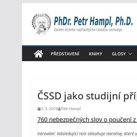
Přeskočit
na
obsah
PŘEDSTAVENÍ
KNIHY
GLOSY
ČSSD jako studijní př
3. 3. 2019
Petr Hampl
760 nebezpečných slov o poučení z 
Varování: Následující text obsahuje narativy, které 