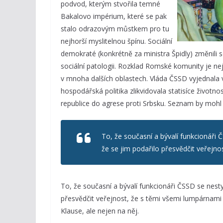
podvod, kterým stvořila temné
Bakalovo impérium, které se pak
stalo odrazovým můstkem pro tu
nejhorší myslitelnou špínu. Sociální
demokraté (konkrétně za ministra Špidly) změnili so
sociální patologii. Rozklad Romské komunity je nej
v mnoha dalších oblastech. Vláda ČSSD vyjednala 
hospodářská politika zlikvidovala statisíce životn
republice do agrese proti Srbsku. Seznam by mohl 
To, že současní a bývalí funkcionáři Č
že se jim podařilo přesvědčit veřejn
To, že současní a bývalí funkcionáři ČSSD se nestyd
přesvědčit veřejnost, že s těmi všemi lumpárnami 
Klause, ale nejen na něj.