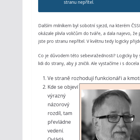
stranu nepřítel.
Dalším milníkem byl sobotní sjezd, na kterém ČSS
okázale plivla voličům do tváře, a dala najevo, že
jste pro stranu nepřítel. V květnu tedy logicky přij
Co je důvodem této sebevražednosti? Logicky by s
lidi do strany, aby ji zničili. Ale vystačíme i s do
Ve straně rozhodují funkcionáři a kmotř
Kde se objeví
výrazný
názorový
rozdíl, tam
převládne
vedení.
Ovládá