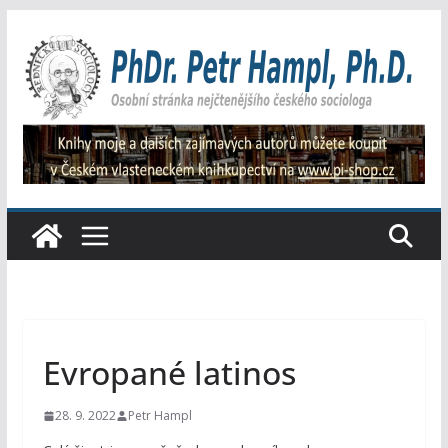
Přeskočit
na
obsah
Evropané latinos
28. 9. 2022
Petr Hampl