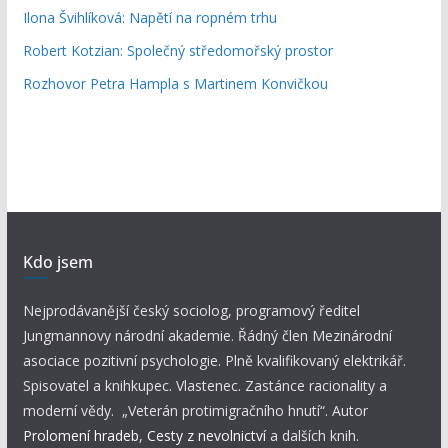
Ilona Švihlíková: Napětí na ropném trhu
Robert Kotzian: Společný středomořský prostor
Rozhovor Petra Hampla s Martinem Konvičkou
Kdo jsem
Nejprodávanější český sociolog, programový ředitel
Jungmannovy národní akademie. Řádný člen Mezinárodní
asociace pozitivní psychologie. Plně kvalifikovaný elektrikář.
Spisovatel a knihkupec. Vlastenec. Zastánce racionality a
moderní vědy. „Veterán protimigračního hnutí“. Autor
Prolomení hradeb
,
Cesty z nevolnictví
a dalších knih.