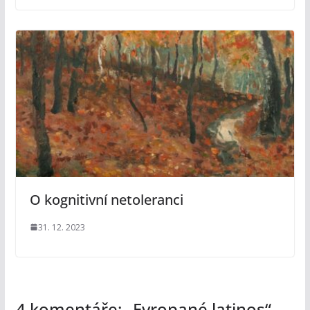
O kognitivní netoleranci
31. 12. 2023
4 komentáře: „
Evropané latinos
“