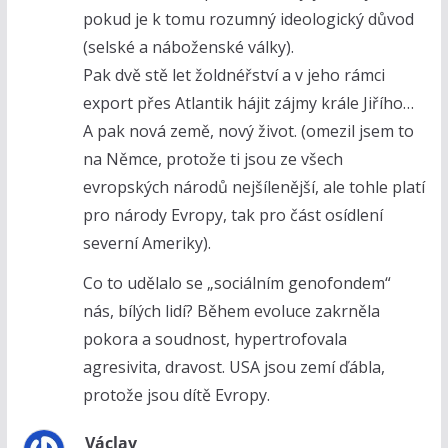
pokud je k tomu rozumný ideologický důvod
(selské a náboženské války).
Pak dvě stě let žoldnéřství a v jeho rámci
export přes Atlantik hájit zájmy krále Jiřího…
A pak nová země, nový život. (omezil jsem to
na Němce, protože ti jsou ze všech
evropských národů nejšílenější, ale tohle platí
pro národy Evropy, tak pro část osídlení
severní Ameriky).
Co to udělalo se „sociálním genofondem“
nás, bílých lidí? Během evoluce zakrněla
pokora a soudnost, hypertrofovala
agresivita, dravost. USA jsou zemí ďábla,
protože jsou dítě Evropy.
Václav