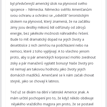
byl předvčerejší americký útok na plynovod svého
spojence – Německa. Německo svěřilo Američanům
svou ochranu a ochránci se „odvěčili“ teroristickým
útokem na plynovod, který znamená, že na začátku
zimy jsou desítky milionů lidí odříznuty od zdrojů
energie, bez jakékoliv možnosti náhradního řešení.
Bude to mít dramatický dopad na jejich životy a
desetitisíce z nich zemřou na podchlazení nebo na
nemoci, které z toho vyplývají. A to všechno jenom
proto, aby si pár amerických korporací mohlo zvednout
zisky a pár manažerů vyplatit bonusy! Naše životy pro
ně nemají ani takovou hodnotu jako životy jejich
domácích mazlíčků. Američané se k nám začali chovat
stejně, jako se chovají k latinos.
Teď už se dívám na dění v latinské Americe jinak. A
mám určité pochopení pro to, že když někdo obdivuje
nějakého vraždícího magora jen proto, že se postavil