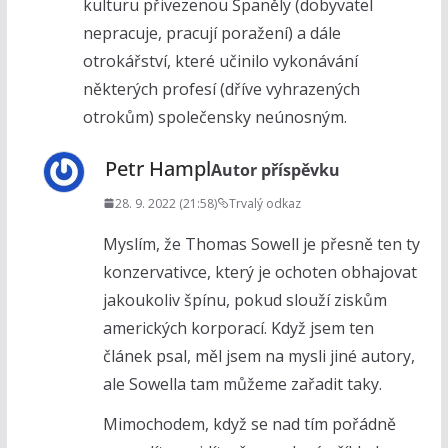
kulturu přivezenou Španěly (dobyvatel
nepracuje, pracují poražení) a dále
otrokářství, které učinilo vykonávání
některých profesí (dříve vyhrazených
otrokům) společensky neúnosným.
Petr Hampl
Autor příspěvku
28. 9. 2022 (21:58)
Trvalý odkaz
Myslím, že Thomas Sowell je přesně ten ty
konzervativce, který je ochoten obhajovat
jakoukoliv špínu, pokud slouží ziskům
amerických korporací. Když jsem ten
článek psal, měl jsem na mysli jiné autory,
ale Sowella tam můžeme zařadit taky.
Mimochodem, když se nad tím pořádně