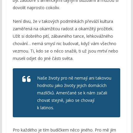
být zadobře s americkými tajnými službami a můžou si
dovolit naprosto cokoliv.
Není divu, že v takových podmínkách převáží kultura
zaměřená na okamžitou radost a okamžitý prožitek.
Užít si dobrého pití, zábavného tance, lehkovážného
chování… nemá smysl nic budovat, když vám všechno
vezmou. Ti, kdo se o něco snažili, ti už jsou mrtví nebo
museli odjet do jiné části světa.
Naše životy pro ně nemají ani takovou
hodnotu jako životy jejich domácích
mazlíčků. Američané se k nám začali
chovat stejně, jako se chovají
k latinos.
Pro každého je tím budíčkem něco jiného. Pro mě jím