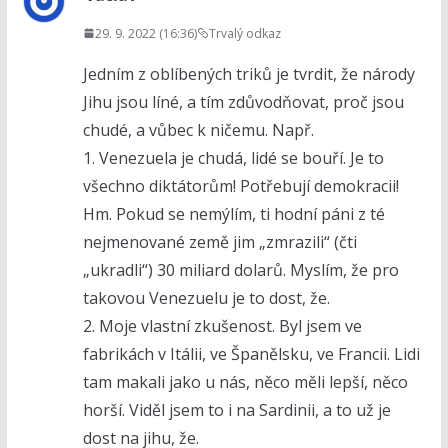
29. 9. 2022 (16:36)
Trvalý odkaz
Jedním z oblíbených triků je tvrdit, že národy
Jihu jsou líné, a tím zdůvodňovat, proč jsou
chudé, a vůbec k ničemu. Např.
1. Venezuela je chudá, lidé se bouří. Je to
všechno diktátorům! Potřebují demokracii!
Hm. Pokud se nemýlím, ti hodní páni z té
nejmenované země jim „zmrazili“ (čti
„ukradli“) 30 miliard dolarů. Myslím, že pro
takovou Venezuelu je to dost, že.
2. Moje vlastní zkušenost. Byl jsem ve
fabrikách v Itálii, ve Španělsku, ve Francii. Lidi
tam makali jako u nás, něco měli lepší, něco
horší. Viděl jsem to i na Sardinii, a to už je
dost na jihu, že.