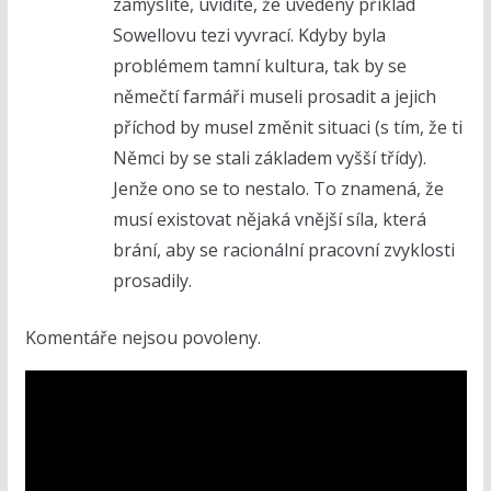
zamyslíte, uvidíte, že uvedený příklad
Sowellovu tezi vyvrací. Kdyby byla
problémem tamní kultura, tak by se
němečtí farmáři museli prosadit a jejich
příchod by musel změnit situaci (s tím, že ti
Němci by se stali základem vyšší třídy).
Jenže ono se to nestalo. To znamená, že
musí existovat nějaká vnější síla, která
brání, aby se racionální pracovní zvyklosti
prosadily.
Komentáře nejsou povoleny.
V
i
d
e