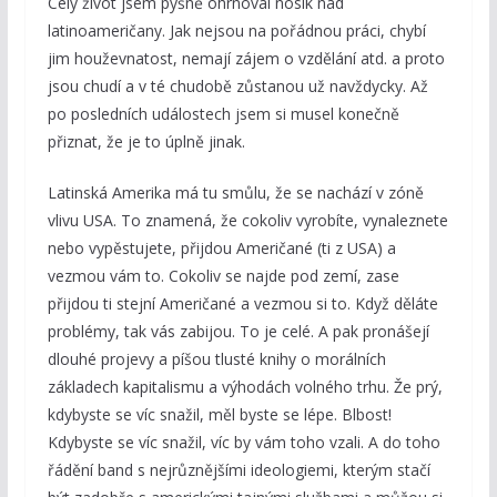
Celý život jsem pyšně ohrnoval nosík nad
latinoameričany. Jak nejsou na pořádnou práci, chybí
jim houževnatost, nemají zájem o vzdělání atd. a proto
jsou chudí a v té chudobě zůstanou už navždycky. Až
po posledních událostech jsem si musel konečně
přiznat, že je to úplně jinak.
Latinská Amerika má tu smůlu, že se nachází v zóně
vlivu USA. To znamená, že cokoliv vyrobíte, vynaleznete
nebo vypěstujete, přijdou Američané (ti z USA) a
vezmou vám to. Cokoliv se najde pod zemí, zase
přijdou ti stejní Američané a vezmou si to. Když děláte
problémy, tak vás zabijou. To je celé. A pak pronášejí
dlouhé projevy a píšou tlusté knihy o morálních
základech kapitalismu a výhodách volného trhu. Že prý,
kdybyste se víc snažil, měl byste se lépe. Blbost!
Kdybyste se víc snažil, víc by vám toho vzali. A do toho
řádění band s nejrůznějšími ideologiemi, kterým stačí