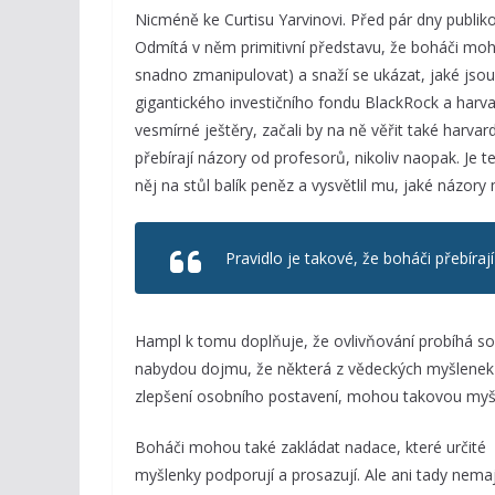
Nicméně ke Curtisu Yarvinovi. Před pár dny publikov
Odmítá v něm primitivní představu, že boháči moho
snadno zmanipulovat) a snaží se ukázat, jaké jso
gigantického investičního fondu BlackRock a harva
vesmírné ještěry, začali by na ně věřit také harva
přebírají názory od profesorů, nikoliv naopak. Je 
něj na stůl balík peněz a vysvětlil mu, jaké názory
Pravidlo je takové, že boháči přebíraj
Hampl k tomu doplňuje, že ovlivňování probíhá sof
nabydou dojmu, že některá z vědeckých myšlenek 
zlepšení osobního postavení, mohou takovou myšl
Boháči mohou také zakládat nadace, které určité
myšlenky podporují a prosazují. Ale ani tady nemaj