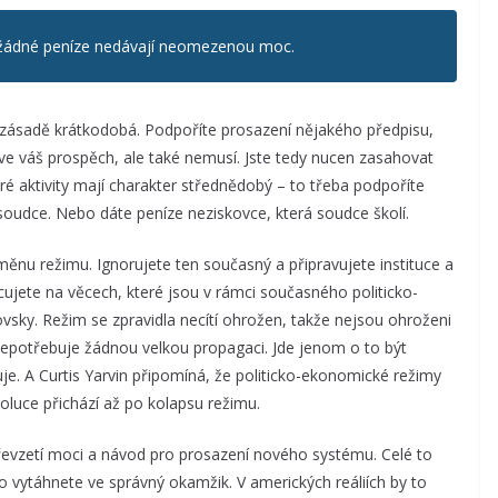
le žádné peníze nedávají neomezenou moc.
v zásadě krátkodobá. Podpoříte prosazení nějakého předpisu,
t ve váš prospěch, ale také nemusí. Jste tedy nucen zasahovat
eré aktivity mají charakter střednědobý – to třeba podpoříte
 soudce. Nebo dáte peníze neziskovce, která soudce školí.
ěnu režimu. Ignorujete ten současný a připravujete instituce a
ujete na věcech, které jsou v rámci současného politicko-
ky. Režim se zpravidla necítí ohrožen, takže nejsou ohroženi
 nepotřebuje žádnou velkou propagaci. Jde jenom o to být
je. A Curtis Yarvin připomíná, že politicko-ekonomické režimy
oluce přichází až po kolapsu režimu.
převzetí moci a návod pro prosazení nového systému. Celé to
 vytáhnete ve správný okamžik. V amerických reáliích by to