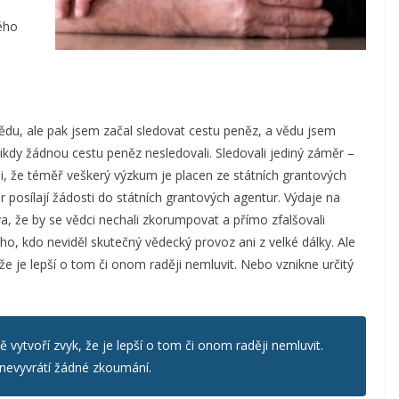
dého
ědu, ale pak jsem začal sledovat cestu peněz, a vědu jsem
ikdy žádnou cestu peněz nesledovali. Sledovali jediný záměr –
li, že téměř veškerý výzkum je placen ze státních grantových
r posílají žádosti do státních grantových agentur. Výdaje na
a, že by se vědci nechali zkorumpovat a přímo zfalšovali
ho, kdo neviděl skutečný vědecký provoz ani z velké dálky. Ale
že je lepší o tom či onom raději nemluvit. Nebo vznikne určitý
 vytvoří zvyk, že je lepší o tom či onom raději nemluvit.
 nevyvrátí žádné zkoumání.