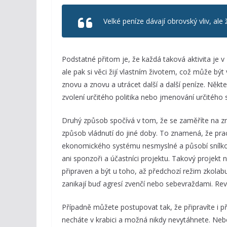
Velké peníze dávají obrovský vliv, a
Podstatné přitom je, že každá taková aktivita je 
ale pak si věci žijí vlastním životem, což může bý
znovu a znovu a utrácet další a další peníze. Někt
zvolení určitého politika nebo jmenování určitého
Druhý způsob spočívá v tom, že se zaměříte na zm
způsob vládnutí do jiné doby. To znamená, že prac
ekonomického systému nesmyslné a působí snílkovs
ani sponzoři a účastníci projektu. Takový projekt
připraven a být u toho, až předchozí režim zkolabu
zanikají buď agresí zvenčí nebo sebevraždami. Rev
Případně můžete postupovat tak, že připravíte i 
necháte v krabici a možná nikdy nevytáhnete. Nebo