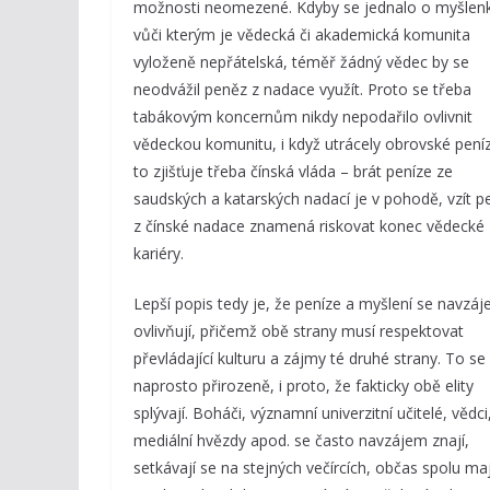
možnosti neomezené. Kdyby se jednalo o myšlenk
vůči kterým je vědecká či akademická komunita
vyloženě nepřátelská, téměř žádný vědec by se
neodvážil peněz z nadace využít. Proto se třeba
tabákovým koncernům nikdy nepodařilo ovlivnit
vědeckou komunitu, i když utrácely obrovské peníz
to zjišťuje třeba čínská vláda – brát peníze ze
saudských a katarských nadací je v pohodě, vzít p
z čínské nadace znamená riskovat konec vědecké
kariéry.
Lepší popis tedy je, že peníze a myšlení se navzá
ovlivňují, přičemž obě strany musí respektovat
převládající kulturu a zájmy té druhé strany. To se
naprosto přirozeně, i proto, že fakticky obě elity
splývají. Boháči, významní univerzitní učitelé, vědci
mediální hvězdy apod. se často navzájem znají,
setkávají se na stejných večírcích, občas spolu maj