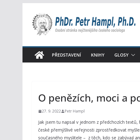
Přeskočit
na
obsah
PŘEDSTAVENÍ
KNIHY
GLOSY
O penězích, moci a p
27. 9. 2022
Petr Hampl
Jak jsem tu napsal v jednom z předchozích textů, h
české přemýšlivé veřejnosti zprostředkovat myšlen
současného myslitele – z těch, kdo se zabývají a