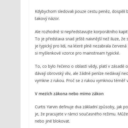
Kdybychom sledovali pouze cestu peněz, dospěli by
takový názor.
Ale rozhodně si nepředstavujte korporátního kapi
To je představa snad ještě naivnější než iluze, že 
je typický pro lidi, na které plně nezabrala červená 
si myšlenkové vzorce pro mainstream typické.
To, co bylo řečeno o oblasti vědy, platí v zásadě o
dávají obrovský vliv, ale žádné peníze nedávají n
vymkne z rukou. Proč se z rukou vymknou téměř 
V mezích zákona nebo mimo zákon
Curtis Yarvin definuje dva základní způsoby, jak 
je, že pracujete v rámci současného režimu. Může
nebo jiné blokovat.