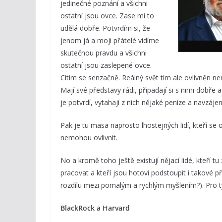
jedinečné poznání a všichni
ostatní jsou ovce. Zase mi to
udělá dobře. Potvrdím si, že
jenom já a moji přátelé vidíme
skutečnou pravdu a všichni
ostatní jsou zaslepené ovce.
Cítím se senzačně. Reálný svět tím ale ovlivněn ne
Mají své představy rádi, připadají si s nimi dobře a
je potvrdí, vytahají z nich nějaké peníze a navzájem 
Pak je tu masa naprosto lhostejných lidí, kteří se 
nemohou ovlivnit.
No a kromě toho ještě existují nějací lidé, kteří t
pracovat a kteří jsou hotovi podstoupit i takové př
rozdílu mezi pomalým a rychlým myšlením?). Pro t
BlackRock a Harvard