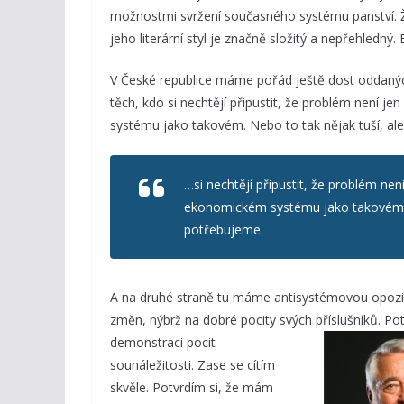
možnostmi svržení současného systému panství. Že
jeho literární styl je značně složitý a nepřehledn
V České republice máme pořád ještě dost oddaný
těch, kdo si nechtějí připustit, že problém není je
systému jako takovém. Nebo to tak nějak tuší, al
…si nechtějí připustit, že problém není
ekonomickém systému jako takovém. N
potřebujeme.
A na druhé straně tu máme antisystémovou opozici 
změn, nýbrž na dobré pocity svých příslušníků. Potv
demonstraci pocit
sounáležitosti. Zase se cítím
skvěle. Potvrdím si, že mám