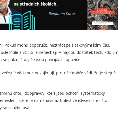
ní. Pokud mohu doporučit, neztrácejte s takovými lidmi čas.
 ušlechtile a vzít si je nenechají. A najdou dostatek těch, kdo jim
se pak ujišťují, že jsou principiální opozice.
o veřejné věci moc nezajímají, protože dobře vědí, že je stejně
u změnu chtějí doopravdy, kteří jsou ochotni systematicky
emýšlení, které je namáhavé až bolestivé (slyšeli jste už o
y se snažím psát.