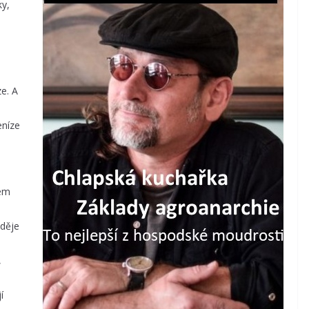
y,
e. A
eníze
jem
 děje
,
í