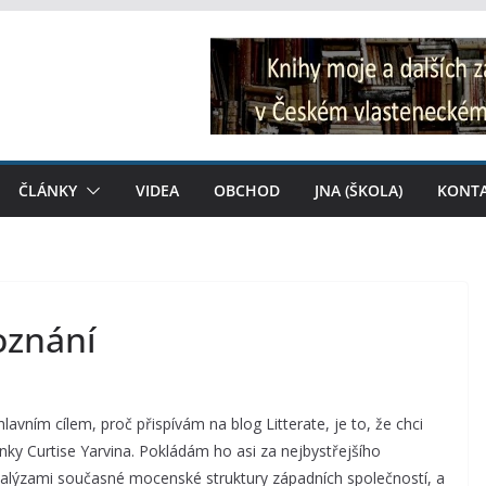
ČLÁNKY
VIDEA
OBCHOD
JNA (ŠKOLA)
KONT
oznání
lavním cílem, proč přispívám na blog Litterate, je to, že chci
ky Curtise Yarvina. Pokládám ho asi za nejbystřejšího
nalýzami současné mocenské struktury západních společností, a