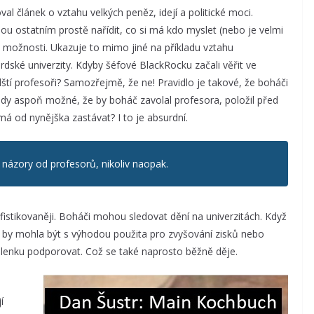
al článek o vztahu velkých peněz, idejí a politické moci.
u ostatním prostě nařídit, co si má kdo myslet (nebo je velmi
u možnosti. Ukazuje to mimo jiné na příkladu vztahu
rdské univerzity. Kdyby šéfové BlackRocku začali věřit ve
rdští profesoři? Samozřejmě, že ne! Pravidlo je takové, že boháči
tedy aspoň možné, že by boháč zavolal profesora, položil před
 má od nynějška zastávat? I to je absurdní.
í názory od profesorů, nikoliv naopak.
istikovaněji. Boháči mohou sledovat dění na univerzitách. Když
by mohla být s výhodou použita pro zvyšování zisků nebo
enku podporovat. Což se také naprosto běžně děje.
í