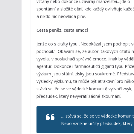
vztahy nebo dokonce uzavírají manželství…Jde o
spontánní a složité dění, kde každý ovlivňuje kaž
a nikdo nic neovládá plně.
Cesta peněz, cesta emocí
Jenže co s citáty typu „Nedokázal jsem pochopit v
pochopil.“ Obávám se, že autoři takových citátů n
vyvolat v posluchači správné emoce. Jinak by vědě
agentur. Dokonce i farmaceutičtí giganti typu Pfize
výzkum jsou státní, zisky jsou soukromé. Představ
výsledky výzkumu, ta může být atraktivní pro něko
stává se, že se ve vědecké komunitě vytvoří zvyk, 
předsudek, který nevyvrátí žádné zkoumání.
… stává se, že se ve vědecké komunitě
Nebo vznikne určitý předsudek, který