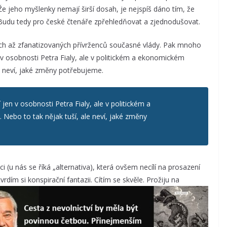
 jeho myšlenky nemají širší dosah, je nejspíš dáno tím, že
ý. Budu tedy pro české čtenáře zpřehledňovat a zjednodušovat.
ch až zfanatizovaných přívrženců současné vlády. Pak mnoho
n v osobnosti Petra Fialy, ale v politickém a ekonomickém
e neví, jaké změny potřebujeme.
 jen v osobnosti Petra Fialy, ale v politickém a
ebo to tak nějak tuší, ale neví, jaké změny
(u nás se říká „alternativa), která ovšem necílí na prosazení
rdím si konspirační fantazii. Cítím se skvěle. Prožiju na