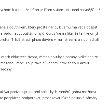
chom k tomu, že Pfizer je řízen státem. Nic není naivnější než
tána s doutníkem, který prostě nařídí, k čemu má věda dospět.
se vědci nedopouštějí omylů. Curtis Yarvin říká, že tenhle omyl
pilulka. Ti lidé ztratili plnou důvěru v mainstream, ale ponechali
 všech oblastech života, včetně politiky a obrany. Velké peníze
eomezenou moc. To je také důvodem, proč se tolik aktivit
všechny.
používat peníze k prosazení politických záměrů. Jedna možnost
te podplácet, podporovat, prosazovat různé politické záměry