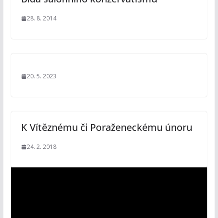
28. 8. 2014
20. 5. 2023
K Vítěznému či Poraženeckému únoru
24. 2. 2018
V
i
d
e