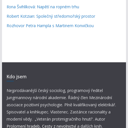
Ilona Švihlíková: Napětí na ropném trhu
Robert Kotzian: Společný středomořský prostor
Rozhovor Petra Hampla s Martinem Konvičkou
Kdo jsem
Nejprodávanější český sociolog, programový ředitel
Jungmannovy národní akademie. Řádný člen Mezinárodní
asociace pozitivní psychologie. Plně kvalifikovaný elektrikář.
Spisovatel a knihkupec. Vlastenec. Zastánce racionality a
moderní vědy. „Veterán protimigračního hnutí“. Autor
Prolomení hradeb
,
Cesty z nevolnictví
a dalších knih.