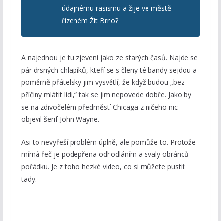
údajnému rasismu a žije ve městě
řízeném Žít Brno?
A najednou je tu zjevení jako ze starých časů. Najde se
pár drsných chlapíků, kteří se s členy té bandy sejdou a
poměrně přátelsky jim vysvětlí, že když budou „bez
příčiny mlátit lidi,“ tak se jim nepovede dobře. Jako by
se na zdivočelém předměstí Chicaga z ničeho nic
objevil šerif John Wayne.
Asi to nevyřeší problém úplně, ale pomůže to. Protože
mírná řeč je podepřena odhodláním a svaly obránců
pořádku. Je z toho hezké video, co si můžete pustit
tady.