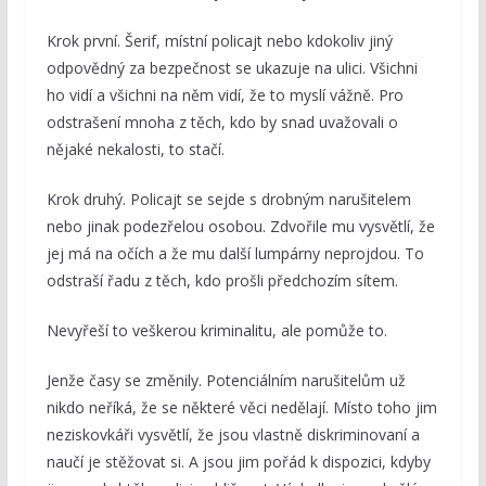
Krok první. Šerif, místní policajt nebo kdokoliv jiný
odpovědný za bezpečnost se ukazuje na ulici. Všichni
ho vidí a všichni na něm vidí, že to myslí vážně. Pro
odstrašení mnoha z těch, kdo by snad uvažovali o
nějaké nekalosti, to stačí.
Krok druhý. Policajt se sejde s drobným narušitelem
nebo jinak podezřelou osobou. Zdvořile mu vysvětlí, že
jej má na očích a že mu další lumpárny neprojdou. To
odstraší řadu z těch, kdo prošli předchozím sítem.
Nevyřeší to veškerou kriminalitu, ale pomůže to.
Jenže časy se změnily. Potenciálním narušitelům už
nikdo neříká, že se některé věci nedělají. Místo toho jim
neziskovkáři vysvětlí, že jsou vlastně diskriminovaní a
naučí je stěžovat si. A jsou jim pořád k dispozici, kdyby