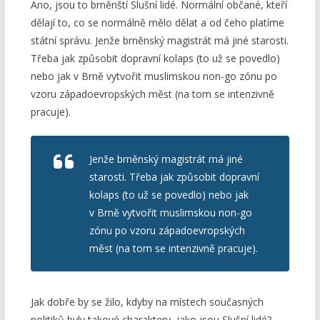
Ano, jsou to brněnští Slušní lidé. Normální občané, kteří
dělají to, co se normálně mělo dělat a od čeho platíme
státní správu. Jenže brněnský magistrát má jiné starosti.
Třeba jak způsobit dopravní kolaps (to už se povedlo)
nebo jak v Brně vytvořit muslimskou non-go zónu po
vzoru západoevropských měst (na tom se intenzivně
pracuje).
Jenže brněnský magistrát má jiné
starosti. Třeba jak způsobit dopravní
kolaps (to už se povedlo) nebo jak
v Brně vytvořit muslimskou non-go
zónu po vzoru západoevropských
měst (na tom se intenzivně pracuje).
Jak dobře by se žilo, kdyby na místech současných
politiků byly takové charaktery, jako jsou Slušní lidé?