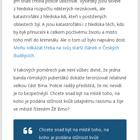
jim snad chtěla policie ubližovat. Výsledky jsou skvělé
z hlediska rozpočtu některých neziskovek, ale
katastrofální z hlediska lidí, kteří v postižených
oblastech žijí. A jsou katastrofální i z hlediska těch, kdo
by byli přinuceni k celkem poctivému životu a místo
toho míří do kriminálu. Ale o tom už bylo napsáno dost.
Mohu odkázat třeba na svůj starší článek o Českých
Budějicích.
V takových poměrech pak není vůbec divné, že jedna
banda rómských puberťáků dokáže terorizovat relativně
velkou část Brna. Policie raději předstírá, že nic nevidí.
Je to bezpečnější. Chcete snad být na místě toho, na
koho je podána stížnost kvůli údajnému rasismu a žije
ve městě řízeném Žít Brno?
Chcete snad být na místě toho, na
koho je podána stížnost kvůli