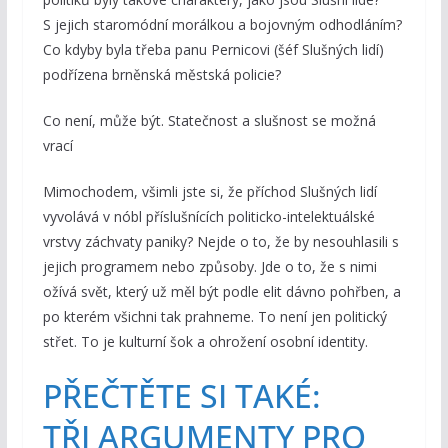
S jejich staromódní morálkou a bojovným odhodláním?
Co kdyby byla třeba panu Pernicovi (šéf Slušných lidí)
podřízena brněnská městská policie?
Co není, může být. Statečnost a slušnost se možná
vrací
Mimochodem, všimli jste si, že příchod Slušných lidí
vyvolává v nóbl příslušnících politicko-intelektuálské
vrstvy záchvaty paniky? Nejde o to, že by nesouhlasili s
jejich programem nebo způsoby. Jde o to, že s nimi
ožívá svět, který už měl být podle elit dávno pohřben, a
po kterém všichni tak prahneme. To není jen politický
střet. To je kulturní šok a ohrožení osobní identity.
PŘEČTĚTE SI TAKÉ:
TŘI ARGUMENTY PRO