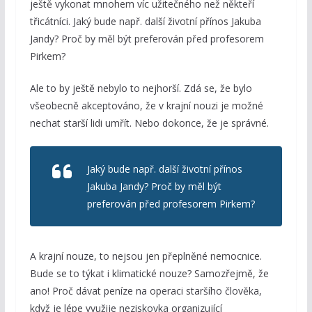
ještě vykonat mnohem víc užitečného než někteří
třicátníci. Jaký bude např. další životní přínos Jakuba
Jandy? Proč by měl být preferován před profesorem
Pirkem?
Ale to by ještě nebylo to nejhorší. Zdá se, že bylo
všeobecně akceptováno, že v krajní nouzi je možné
nechat starší lidi umřít. Nebo dokonce, že je správné.
Jaký bude např. další životní přínos
Jakuba Jandy? Proč by měl být
preferován před profesorem Pirkem?
A krajní nouze, to nejsou jen přeplněné nemocnice.
Bude se to týkat i klimatické nouze? Samozřejmě, že
ano! Proč dávat peníze na operaci staršího člověka,
když je lépe využije neziskovka organizující