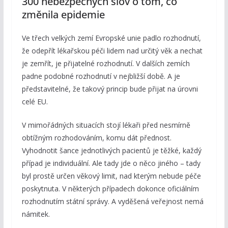
300 nebezpečných slov o tom, co
změnila epidemie
Ve třech velkých zemí Evropské unie padlo rozhodnutí,
že odepřít lékařskou péči lidem nad určitý věk a nechat
je zemřít, je přijatelné rozhodnutí. V dalších zemích
padne podobné rozhodnutí v nejbližší době. A je
představitelné, že takový princip bude přijat na úrovni
celé EU.
V mimořádných situacích stojí lékaři před nesmírně
obtížným rozhodováním, komu dát přednost.
Vyhodnotit šance jednotlivých pacientů je těžké, každý
případ je individuální. Ale tady jde o něco jiného – tady
byl prostě určen věkový limit, nad kterým nebude péče
poskytnuta. V některých případech dokonce oficiálním
rozhodnutím státní správy. A vyděšená veřejnost nemá
námitek.