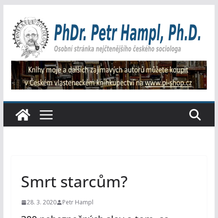
Přeskočit
na
obsah
Smrt starcům?
28. 3. 2020
Petr Hampl