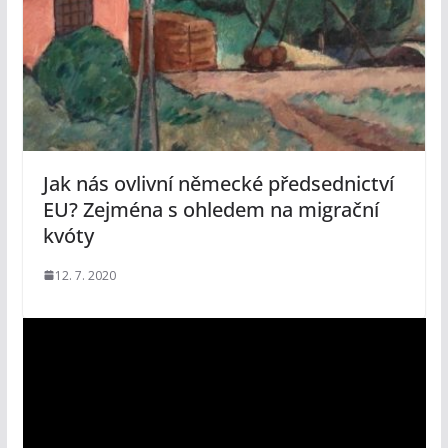
Jak nás ovlivní německé předsednictví
EU? Zejména s ohledem na migrační
kvóty
12. 7. 2020
V
i
d
e
o