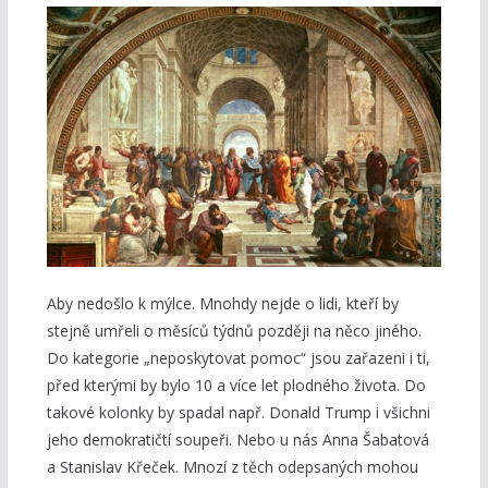
Aby nedošlo k mýlce. Mnohdy nejde o lidi, kteří by
stejně umřeli o měsíců týdnů později na něco jiného.
Do kategorie „neposkytovat pomoc“ jsou zařazeni i ti,
před kterými by bylo 10 a více let plodného života. Do
takové kolonky by spadal např. Donald Trump i všichni
jeho demokratičtí soupeři. Nebo u nás Anna Šabatová
a Stanislav Křeček. Mnozí z těch odepsaných mohou