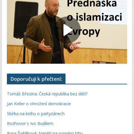
Doporučuji k přečtení:
Tomáš Březina: Česká republika bez dětí?
Jan Keller o ohrožení demokracie
Sbírka na knihu o partyzánech
Rozhovor s Ivo Budilem
Ilona Švihlíková: Napětí na ropném trhu