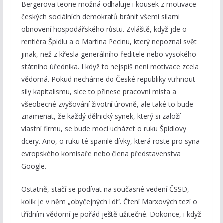
Bergerova teorie možná odhaluje i kousek z motivace
českých sociálních demokratů bránit všemi silami
obnovení hospodářského růstu. Zvláště, když jde o
rentiéra Špidlu a o Martina Pecinu, který nepoznal svět
jinak, než z křesla generálního ředitele nebo vysokého
státního úředníka. I když to nejspíš není motivace zcela
vědomá. Pokud necháme do České republiky vtrhnout
síly kapitalismu, sice to přinese pracovní místa a
všeobecné zvyšování životní úrovně, ale také to bude
znamenat, že každý dělnický synek, který si založí
vlastní firmu, se bude moci ucházet o ruku Špidlovy
dcery. Ano, o ruku té spanilé dívky, která roste pro syna
evropského komisaře nebo člena představenstva
Google.
Ostatně, stačí se podívat na současné vedení ČSSD,
kolik je v něm „obyčejných lidí“. Čtení Marxových tezí o
třídním vědomí je pořád ještě užitečné. Dokonce, i když