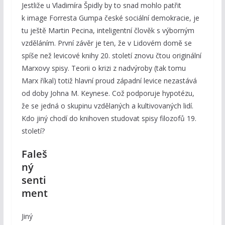
Jestliže u Vladimíra Špidly by to snad mohlo patřit
k image Forresta Gumpa české sociální demokracie, je
tu ještě Martin Pecina, inteligentní člověk s výborným
vzděláním. První závěr je ten, že v Lidovém domě se
spíše než levicové knihy 20. století znovu čtou originální
Marxovy spisy. Teorii o krizi z nadvýroby (tak tomu
Marx říkal) totiž hlavní proud západní levice nezastává
od doby Johna M. Keynese. Což podporuje hypotézu,
že se jedná o skupinu vzdělaných a kultivovaných lidí.
Kdo jiný chodí do knihoven studovat spisy filozofů 19.
století?
Faleš
ný
senti
ment
Jiný