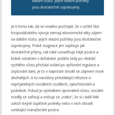
dalším růstu. Jejich vlastní potřeby
jsou dostatečně uspokojeny.
Je-li tomu tak, dá se snadno pochopit, že v určité fázi
hospodářského vývoje nemají ekonomické elity zájem
na dalším růstu. Jejich vlastní potřeby jsou dostatečně
uspokojeny. Právě stagnace jim zajišťuje jak
dostatečné příjmy, tak také usnadňuje hájit pozice a
bránit ostatním v dohánění. Jestliže tedy po období
rychlého růstu přichází volání po zpřísnění regulace a
zvyšování daní, je to v naprosté shodě se zájmem nově
zbohatlých. A to navzdory převládající rétorice o
nepřijatelných sociálních rozdílech, vykořisťování a
podobně. Pokud je výsledkem zpomalení růstu, sociální
rozdíly se zafixují a snižuje se „riziko“, že si i další lidé
založí stejně úspěšné podniky nebo v nich obsadí
vznikající manažerské pozice.