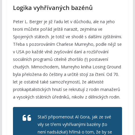
Logika vyhřívaných bazénů
Peter L. Berger je již řadu let v důchodu, ale na jeho
teorii můžete pořád ještě narazit, zejména ve
Spojených státech. Je totiž ve shodě s dalšími zjištěními.
Třeba s pozorováním Charlese Murreyho, podle nějž se
v USA po každé vlně zvyšování daní a rozšiřování
sociálních programů citelně zhoršilo (!) postavení
chudých. Mimochodem, Murreyho kniha Losing Ground
byla přeložena do češtiny a určitě stojí za čtení. Od 70.
let je ostatně také samozřejmostí, že aktivisté
protikapitalistických hnutí se rekrutují z rodin manažerů
a vysokých státních úředníků, nikoliv z dělnických rodin.
Stačí připomenout Al Gora, jak ze své
vily se třemi vyhřívanými bazény (to
není nadsázka!) hřímá o tom, že by se