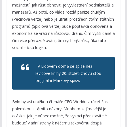
možností, jak růst obnovit, je vyvlastnění podnikatelů a
manažerů. Až poté, co vláda rozdá peníze chudým
(Pecinova verze) nebo je utratí prostřednictvím státních
programů (Špidlova verze) bude poptávka obnovena a
ekonomika se vrátí na růstovou dráhu. Čím vyšší daně a
čím více přerozdělování, tím rychlejší růst, říká tato
socialistická logika.
V Lidovém domě se spíše než
levicové knihy 20. století znovu čtou
originální Marxovy spisy.
Bylo by asi urážkou čtenáře CFO Worldu ztrácet čas
polemikou s těmito názory. Mnohem zajímavější je
otázka, jak je vůbec možné, že vysocí představitelé
budoucí vládní strany k něčemu takovému dospěli.