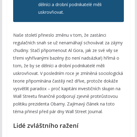
dělníci a drobní podnikatelé měli
uskrovňovat.
Naše století přineslo změnu v tom, že zastánci
regulačních snah se už nenamáhají schovávat za zájmy
chudiny. Stačí připomenout Al Gora, jak ze své vily se
třemi vyhřívanými bazény (to není nadsázka!) hřímá o
tom, že by se dělníci a drobní podnikatelé měli
uskrovňovat. V posledním roce je zmíněná sociologická
teorie připomínána častěji než dříve, protože dokáže
vysvětlit paradox – proč kapitáni investičních skupin na
Wall Streetu finančně podporují zjevně protirůstovou
politiku prezidenta Obamy. Zajímavý článek na toto
téma přinesl před pár dny Wall Street Journal.
Lidé zvláštního ražení