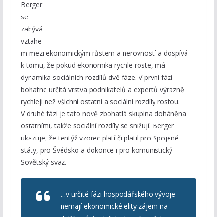
Berger
se
zabývá
vztahe
m mezi ekonomickým růstem a nerovností a dospívá
k tomu, že pokud ekonomika rychle roste, má
dynamika sociálních rozdílů dvě fáze. V první fázi
bohatne určitá vrstva podnikatelů a expertů výrazně
rychleji než všichni ostatní a sociální rozdíly rostou.
V druhé fázi je tato nově zbohatlá skupina doháněna
ostatními, takže sociální rozdíly se snižují. Berger
ukazuje, že tentýž vzorec platí či platil pro Spojené
státy, pro Švédsko a dokonce i pro komunistický
Sovětský svaz.
…v určité fázi hospodářského vývoje
nemají ekonomické elity zájem na