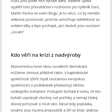
růstu jsou podle nich vysoké daně. Vladimír Špidla
vyjádřil toto přesvědčení v rozhovoru pro týdeník Euro,
Martin Pecina ve svém blogu. Je to něco, co by nemělo
uniknout pozornosti, protože umožňuje nahlédnout za
volební sliby a lépe pochopit, jací vlastně jsou současní
„socani“.
Kdo věří na krizi z nadvýroby
Ekonomickou teorii obou sociálních demokratů
můžeme shrnout přibližně takto. V kapitalistické
společnosti (čímž myslí současnou evropskou
společnost) si podnikatelé přivlastňují většinu
vznikajícího bohatství. Postupně dochází k tomu, že tito
boháči uspokojili všechny své potřeby a nemají žádný
důvod pořizovat si nové věci. Klesá tedy poptávka,
továrny jsou nuceny propouštět a šíří se krize. Jedinou