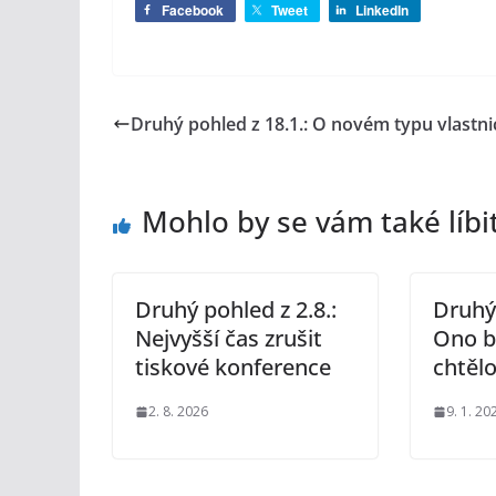
Facebook
Tweet
LinkedIn
Druhý pohled z 18.1.: O novém typu vlastni
Mohlo by se vám také líbi
Druhý pohled z 2.8.:
Druhý 
Nejvyšší čas zrušit
Ono b
tiskové konference
chtěl
2. 8. 2026
9. 1. 20