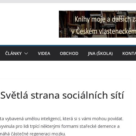
ČLÁNKY
VIDEA
OBCHOD
JNA (ŠKOLA)
KONT
Světlá strana sociálních sítí
ta vybavená umělou inteligencí, která si s vámi mohou povídat.
vyvinula pro lidi trpící některými formami stařecké demence a
pomáhá částečné regeneraci mozku.