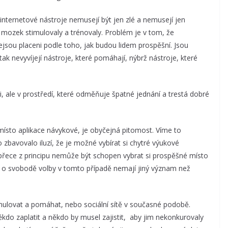
é internetové nástroje nemusejí být jen zlé a nemusejí jen
mozek stimulovaly a trénovaly. Problém je v tom, že
nejsou placeni podle toho, jak budou lidem prospěšní. Jsou
tak nevyvíjejí nástroje, které pomáhají, nýbrž nástroje, které
i, ale v prostředí, které odměňuje špatné jednání a trestá dobré
u místo aplikace návykové, je obyčejná pitomost. Víme to
o zbavovalo iluzí, že je možné vybírat si chytré výukové
přece z principu nemůže být schopen vybrat si prospěšné místo
i o svobodě volby v tomto případě nemají jiný význam než
imulovat a pomáhat, nebo sociální sítě v současné podobě.
kdo zaplatit a někdo by musel zajistit, aby jim nekonkurovaly