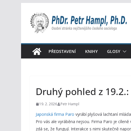
Přeskočit
na
obsah
PŘEDSTAVENÍ
KNIHY
GLOSY
Druhý pohled z 19.2.: 
19. 2. 2026
Petr Hampl
Japonská firma Paro
vyrábí plyšová lachtaní mláďa
Pro vás ale vyráběna nejsou. Firma Paro je cíleně 
zdá se, že fungují. Interakce s nimi skutečně na