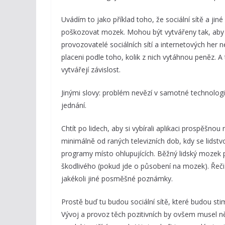
Uvádím to jako příklad toho, že sociální sítě a jin
poškozovat mozek. Mohou být vytvářeny tak, aby 
provozovatelé sociálních sítí a internetových her 
placeni podle toho, kolik z nich vytáhnou peněz. A 
vytvářejí závislost.
Jinými slovy: problém nevězí v samotné technologi
jednání.
Chtít po lidech, aby si vybírali aplikaci prospěšno
minimálně od raných televizních dob, kdy se lidstv
programy místo ohlupujících. Běžný lidský mozek 
škodlivého (pokud jde o působení na mozek). Řeč
jakékoli jiné posměšné poznámky.
Prostě buď tu budou sociální sítě, které budou st
Vývoj a provoz těch pozitivních by ovšem musel ně