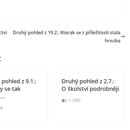
ctví
Druhý pohled z 19.2.: Kterak se z příležitosti stala
hrozba
t
pohled z 9.1.:
Druhý pohled z 2.7.:
y se tak
O školství podrobněji
o…
2. 7. 2025
26