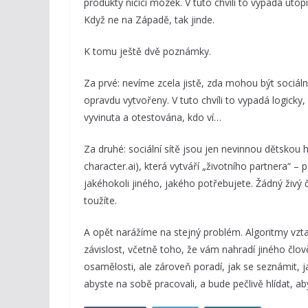
produkty ničící mozek. V tuto chvíli to vypadá utop
Když ne na Západě, tak jinde.
K tomu ještě dvě poznámky.
Za prvé: nevíme zcela jistě, zda mohou být sociáln
opravdu vytvořeny. V tuto chvíli to vypadá logicky,
vyvinuta a otestována, kdo ví…
Za druhé: sociální sítě jsou jen nevinnou dětskou h
character.ai), která vytváří „životního partnera“ 
jakéhokoli jiného, jakého potřebujete. Žádný živ
toužíte.
A opět narážíme na stejný problém. Algoritmy vzta
závislost, včetně toho, že vám nahradí jiného člo
osamělosti, ale zároveň poradí, jak se seznámit, 
abyste na sobě pracovali, a bude pečlivě hlídat, aby