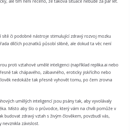
icky, ale tím není řečeno, že taková situace nebude za pár let.
í sítě či podobné nástroje stimulující zdravý rozvoj mozku
 řada dílčích poznatků působí slibně, ale dokud ta věc není
rou proti vztahové umělé inteligenci (například replika.ai nebo
– přesně tak chápavého, zábavného, eroticky jiskřícího nebo
ý člověk nedokáže tak přesně vyhovět tomu, po čem zrovna
hových umělých inteligencí jsou psány tak, aby vyvolávaly
věka. Místo aby šlo o průvodce, který vám na chvíli pomůže v
jak budovat zdravý vztah s živým člověkem, povzbudí vás,
 nevznikla závislost.