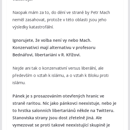
Naopak mám za to, do dění ve straně by Petr Mach
neměl zasahovat, protože v této oblasti jsou jeho
výsledky katastrofální.
Ignorujete, že volba není vy nebo Mach.
Konzervativci mají alternativu v profesoru
Bednářovi, libertariáni v R. Křížovi.
Nejde ani tak o konzervativní versus liberální, ale
především o vztah k islámu, a o vztah k Bloku proti
islámu.
Pánek je s prosazováním otevřených hranic ve
straně raritou. Nic jako pánkovci neexistuje, nebo je
to hrstka salonních libertariánů někde na Twitteru.
Stanoviska strany jsou dost zřetelně jiná. Ale
vymezovat se proti takové neexistující skupině je