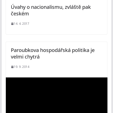
Úvahy o nacionalismu, zvláště pak
českém
14. 4. 2017
Paroubkova hospodářská politika je
velmi chytrá
19. 9. 2014
V
i
d
e
o
p