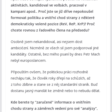
aktivitách, kandidoval ve volbách, pracoval v
kampani apod.. Proč jste se již dříve nepokoušel
formovat politiku a vnitřní chod strany z některé
demokraticky volené pozice (ReV, ReP, KrP)? Proč
chcete rovnou z řadového člena na předsedu?
Osobně jsem nekandidoval, asi nejsem dost
ambiciózní. Nicméně ze všech sil jsem podporoval jiné
kandidáty. Ostatně, bez mého psaní by dnes Petr Mach
nebyl europoslancem.
Připouštím ovšem, že politickou práci rozhodně
nechápu tak, že člověk roky dřepí na schůzích, až
z toho zblbne a stane se z něj standardní straník. Buď
dostanu jasný mandát ke změně nebo to nebudu dělat.
Kde berete ty “zaručené” informace o vnitřním
chodu strany a záměrech vedení pro své “analýzy”,