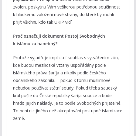
zvolen, poskytnu Vám veškerou potřebnou součinnost
k hladkému založení nové strany, do které by mohli
přijít všichni, kdo tak UKIP vidí.
Proč označuji dokument Postoj Svobodných
k islámu za hanebný?
Protože vyjadřuje implicitní souhlas s vytvářením zón,
kde budou mezilidské vztahy uspořádány podle
islámského práva šaríja a nikoliv podle českého
občanského zákoníku – pokud k tomu muslimové
nebudou používat státní soudy. Pokud třeba saudský
král pošle do České republiky šaríja soudce a bude
hradit jejich náklady, je to podle Svobodných přijatelné.
To není nic jiného než akceptování postupné islamizace
země.