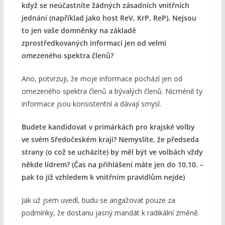
když se neúčastníte žádných zásadních vnitřních
jednání (například jako host ReV, KrP, ReP). Nejsou
to jen vaše domněnky na základě
zprostředkovaných informací jen od velmi
omezeného spektra členů?
Ano, potvrzuji, že moje informace pochází jen od
omezeného spektra členů a bývalých členů. Nicméně ty
informace jsou konsistentní a dávají smysl.
Budete kandidovat v primárkách pro krajské volby
ve svém Sředočeském kraji? Nemyslíte, že předseda
strany (o což se ucházíte) by měl být ve volbách vždy
někde lídrem? (Čas na přihlášení máte jen do 10.10. –
pak to již vzhledem k vnitřním pravidlům nejde)
Jak už jsem uvedl, budu se angažovat pouze za
podmínky, že dostanu jasný mandát k radikální změně.