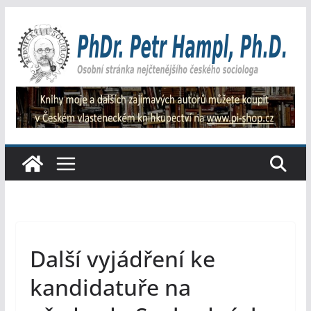
Přeskočit
na
obsah
Další vyjádření ke
kandidatuře na