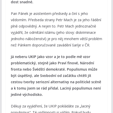
dost snadné.
Pan Pánek je asistentem předsedy a činí s jeho
vědomím. Předseda strany Petr Mach je za jeho řádění
plně odpovědný. A nejen to. Petr Mach jednoznačně
vyjádřil, že odmítání islámu (jeho slovy: diskriminace
jednoho náboženství) je pro něj mnohem větší problém
než Pánkem doporučované zavádění šaríje v ČR.
Já neberu UKIP jako vzor a je to podle mě vzor
problematický, stejně jako Praví finové, Národní
fronta nebo Švédští demokraté. Populismus může
být úspěšný, ale Svobodní od začátku chtěli jít
cestou tvorby seriozní alternativy na politické scéně
a k tomu jsem se rád přidal. Laciný populismus není
jediné východisko.
Děkuji za vyjádření, že UKIP pokládáte za „laciný
populismus“. Té upřímnosti si vážím. Pokud budu