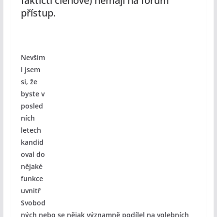
faktičtí členové) nemají na fórum
přístup.
Nevšim
l jsem
si, že
byste v
posled
ních
letech
kandid
oval do
nějaké
funkce
uvnitř
Svobod
ných nebo se nějak významně podílel na volebních