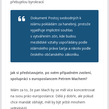
přebujelou byrokracií.
Dokument Postoj svobodných k
islámu pokládám za hanebný, protože
vyjadřuje implicitní souhlas
s vytvářením zón, kde budou
mezilidské vztahy uspořádány podle
islámského práva šaríja a nikoliv podle
českého občanského zákoníku.
Jak si představujete, po svém případném zvolení,
spolupráci s europoslancem Petrem Machem?
Mám za to, že pan Mach by se měl více koncentrovat
na svou práci europoslance. Dělá ji dobře, ale pokud
chce mandát obhájit, měl by být ještě mnohem
viditelnější.