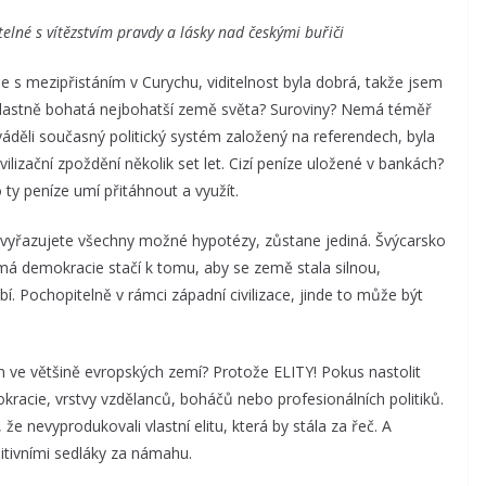
telné s vítězstvím pravdy a lásky nad českými buřiči
se s mezipřistáním v Curychu, viditelnost byla dobrá, takže jsem
e vlastně bohatá nejbohatší země světa? Suroviny? Nemá téměř
děli současný politický systém založený na referendech, byla
lizační zpoždění několik set let. Cizí peníze uložené v bankách?
 ty peníze umí přitáhnout a využít.
 vyřazujete všechny možné hypotézy, zůstane jediná. Švýcarsko
římá demokracie stačí k tomu, aby se země stala silnou,
bí. Pochopitelně v rámci západní civilizace, jinde to může být
n ve většině evropských zemí? Protože ELITY! Pokus nastolit
okracie, vrstvy vzdělanců, boháčů nebo profesionálních politiků.
, že nevyprodukovali vlastní elitu, která by stála za řeč. A
tivními sedláky za námahu.