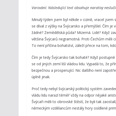
Varování: Následující text obsahuje narativy nesluči
Minulý týden jsem byl někde v cizině, vracel jsem 
se díval z výšky na Švýcarsko a přemýšlel. Čím j
žádné? Zemědělská půda? Mizerná. Lidé? Když zavá
většina Švýcarů negramotná. Proti Čechům měli civi
To není příčina bohatství, záleží přece na tom, kdo
Čím je tedy Švýcarsko tak bohaté? Když postupně
se od jiných zemí liší vládou lidu. Vypadá to, že p
bezpečnou a prosperující. Nic dalšího není zapotře
úplně jinak.
Proč tedy nebyl švýcarský politický systém zavede
vládu lidu narazí téměř vždy na odpor nějaké arist
Švýcaři měli to obrovské štěstí, že byli tak zaostalí
německým vzdělancům nestály hory osídlené primi