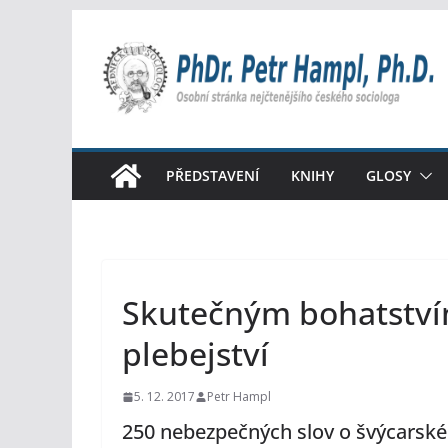
Přeskočit
na
obsah
PŘEDSTAVENÍ
KNIHY
GLOSY
Skutečným bohatstvím
plebejství
5. 12. 2017
Petr Hampl
250 nebezpečných slov o švýcarsk