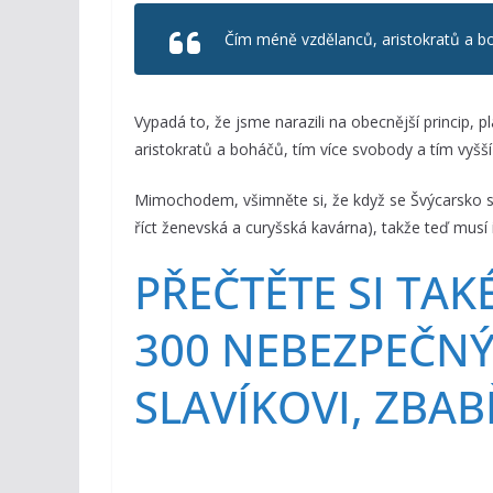
Čím méně vzdělanců, aristokratů a bo
Vypadá to, že jsme narazili na obecnější princip, 
aristokratů a boháčů, tím více svobody a tím vyšší
Mimochodem, všimněte si, že když se Švýcarsko s
říct ženevská a curyšská kavárna), takže teď musí 
PŘEČTĚTE SI TAKÉ
300 NEBEZPEČNÝ
SLAVÍKOVI, ZBA