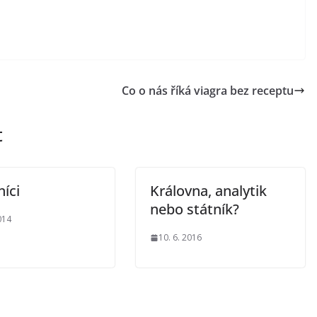
Co o nás říká viagra bez receptu
t
íci
Královna, analytik
nebo státník?
014
10. 6. 2016