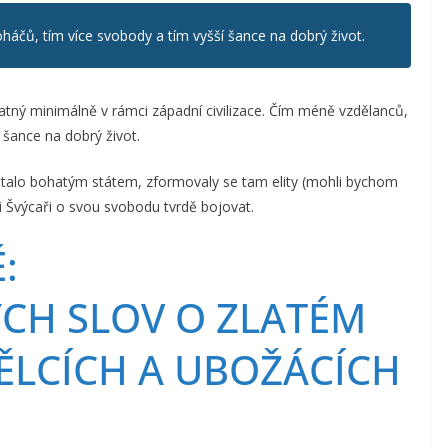
háčů, tím více svobody a tím vyšší šance na dobrý život.
platný minimálně v rámci západní civilizace. Čím méně vzdělanců,
 šance na dobrý život.
talo bohatým státem, zformovaly se tam elity (mohli bychom
i Švýcaři o svou svobodu tvrdě bojovat.
:
CH SLOV O ZLATÉM
BĚLCÍCH A UBOŽÁCÍCH