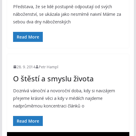
Představa, že se lidé postupně odpoutají od svých
náboženství, se ukázala jako nesmírně naivní Máme za
sebou dva dny náboženských
Read More
28. 9. 2014
Petr Hampl
O štěstí a smyslu života
Doznívá vánoční a novoroční doba, kdy si navzájem
přejeme krásné věci a kdy v médiích najdeme
nadprůměrnou koncentraci článků o
Read More
V