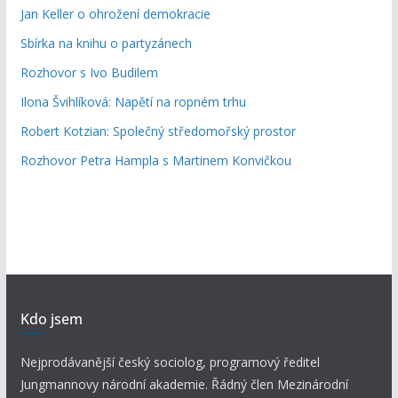
Jan Keller o ohrožení demokracie
Sbírka na knihu o partyzánech
Rozhovor s Ivo Budilem
Ilona Švihlíková: Napětí na ropném trhu
Robert Kotzian: Společný středomořský prostor
Rozhovor Petra Hampla s Martinem Konvičkou
Kdo jsem
Nejprodávanější český sociolog, programový ředitel
Jungmannovy národní akademie. Řádný člen Mezinárodní