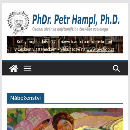
Přeskočit
na
obsah
Náboženství