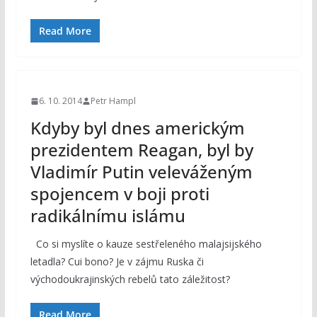
Read More
6. 10. 2014
Petr Hampl
Kdyby byl dnes americkým
prezidentem Reagan, byl by
Vladimír Putin veleváženým
spojencem v boji proti
radikálnímu islámu
Co si myslíte o kauze sestřeleného malajsijského
letadla? Cui bono? Je v zájmu Ruska či
východoukrajinských rebelů tato záležitost?
Read More