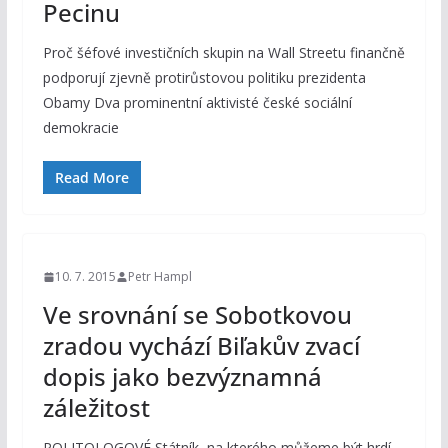
Pecinu
Proč šéfové investičních skupin na Wall Streetu finančně
podporují zjevně protirůstovou politiku prezidenta
Obamy Dva prominentní aktivisté české sociální
demokracie
Read More
10. 7. 2015
Petr Hampl
Ve srovnání se Sobotkovou
zradou vychází Biľakův zvací
dopis jako bezvýznamná
záležitost
POLITOLOGOVÉ Státník, na kterého můžeme být hrdí.