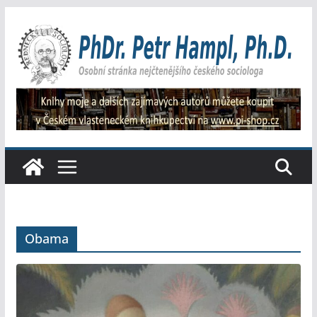
Přeskočit
na
obsah
Obama