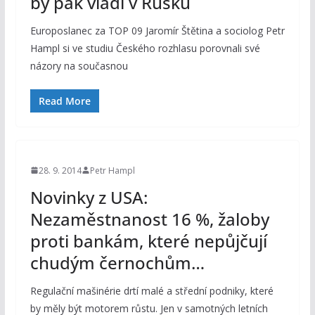
by pak vládl v Rusku
Europoslanec za TOP 09 Jaromír Štětina a sociolog Petr
Hampl si ve studiu Českého rozhlasu porovnali své
názory na současnou
Read More
28. 9. 2014
Petr Hampl
Novinky z USA:
Nezaměstnanost 16 %, žaloby
proti bankám, které nepůjčují
chudým černochům…
Regulační mašinérie drtí malé a střední podniky, které
by měly být motorem růstu. Jen v samotných letních