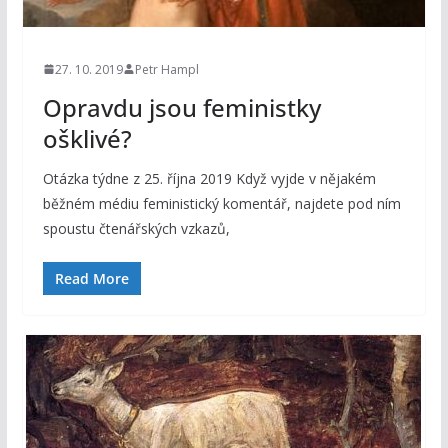
27. 10. 2019
Petr Hampl
Opravdu jsou feministky
ošklivé?
Otázka týdne z 25. října 2019 Když vyjde v nějakém
běžném médiu feministický komentář, najdete pod ním
spoustu čtenářských vzkazů,
Read More