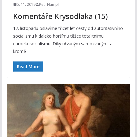
5. 11. 2019
Petr Hampl
Komentáře Krysodlaka (15)
17. listopadu oslavíme třicet let cesty od autoritativního
socialismu k daleko horšímu těžce totalitnímu
euroekosocialismu. Díky uřvaným samozvaným a
kromě
Read More