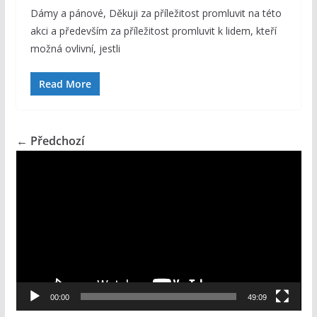
Dámy a pánové, Děkuji za příležitost promluvit na této
akci a především za příležitost promluvit k lidem, kteří
možná ovlivní, jestli
Read More
← Předchozí
V
i
d
e
o
p
ř
e
00:00
49:09
h