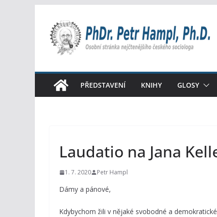
Přeskočit
na
obsah
PŘEDSTAVENÍ
KNIHY
GLOSY
Laudatio na Jana Kell
1. 7. 2020
Petr Hampl
Dámy a pánové,
Kdybychom žili v nějaké svobodné a demokratické z