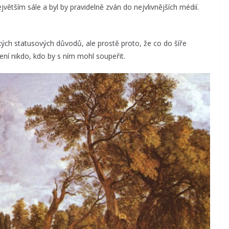
jvětším sále a byl by pravidelně zván do nejvlivnějších médií.
ých statusových důvodů, ale prostě proto, že co do šíře
není nikdo, kdo by s ním mohl soupeřit.