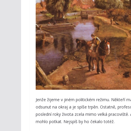
Jenže žijeme v jiném politickém režimu. Někteří ma
odsunut na okraj a je spíše trpěn. Ostatně, profeso
poslední roky života zcela mimo velká pracoviště. 
mohlo potkat. Nejspíš by ho čekalo totéž.