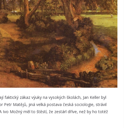
jí faktický zákaz výuky na vysokých školách, Jan Keller byl
r Petr Matějů, jiná velká postava česká sociologie, strávil
A Ivo Možný měl to štěstí, že zestárl dříve, než by ho totéž