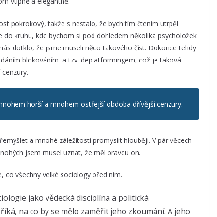
om vtipně a elegantně.
 dost pokrokový, takže s nestalo, že bych tím čtením utrpěl
židle do kruhu, kde bychom si pod dohledem několika psycholožek
e nás dotklo, že jsme museli něco takového číst. Dokonce tehdy
dáním blokováním a tzv. deplatformingem, což je taková
 cenzury.
 mnohem horší a mnohem ostřejší obdoba dřívější cenzury.
emýšlet a mnohé záležitosti promyslit hlouběji. V pár věcech
 mnohých jsem musel uznat, že měl pravdu on.
, co všechny velké sociology před ním.
iologie jako vědecká disciplína a politická
říká, na co by se mělo zaměřit jeho zkoumání. A jeho