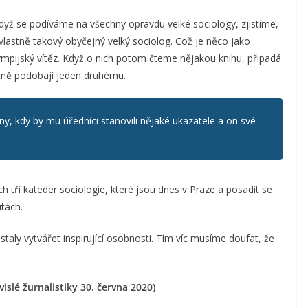
dyž se podíváme na všechny opravdu velké sociology, zjistíme,
e vlastně takový obyčejný velký sociolog. Což je něco jako
mpijský vítěz. Když o nich potom čteme nějakou knihu, připadá
astně podobají jeden druhému.
iny, kdy by mu úředníci stanovili nějaké ukazatele a on své
ch tří kateder sociologie, které jsou dnes v Praze a posadit se
utách.
taly vytvářet inspirující osobnosti. Tím víc musíme doufat, že
slé žurnalistiky 30. června 2020)