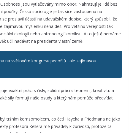
. Osobnosti jsou vytlačovány mimo obor. Nahrazují je lidé bez
ální poučky. Česká sociologie je tak sice zastoupena na
se proslavil účastí na udavačském dopise, který způsobil, že
le zajímavou myšlenku nenajdeš. Pro většinu veřejnosti tak
sociální ekologií nebo antropologií komiksu. A to ještě nemáme
věk učil nadávat na prezidenta vlastní země.
pena na světovém kongresu pedofilů…ale zajímavou
 exaktní práci s čísly, solidní práci s teoriemi, kreativitu a
jaké síly formují naše osudy a který nám pomůže předvídat
em byl tržním komsomolcem, co četl Hayeka a Friedmana ne jako
texty profesora Kellera mě přiváděly k zuřivosti, protože ta