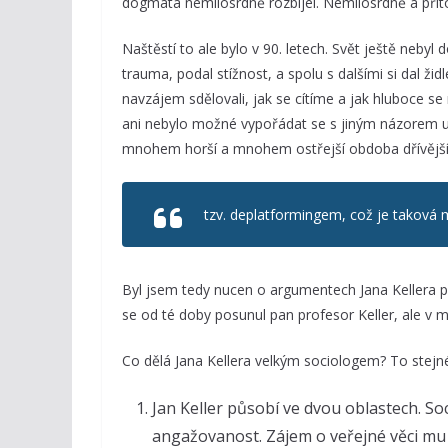
dogmata nemilosrdně rozbíjel. Nemilosrdně a přit
Naštěstí to ale bylo v 90. letech. Svět ještě nebyl
trauma, podal stížnost, a spolu s dalšími si dal 
navzájem sdělovali, jak se cítíme a jak hluboce s
ani nebylo možné vypořádat se s jiným názorem u
mnohem horší a mnohem ostřejší obdoba dřívější
tzv. deplatformingem, což je taková
Byl jsem tedy nucen o argumentech Jana Kellera př
se od té doby posunul pan profesor Keller, ale v
Co dělá Jana Kellera velkým sociologem? To stejné
Jan Keller působí ve dvou oblastech. Soc
angažovanost. Zájem o veřejné věci mu 