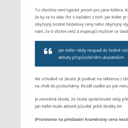
To všechno není typické jenom pro Jana Kellera. K
že by se to dalo říct o každém z nich. Jan Keller j
obyčejný nositel Nobelovy ceny nebo obyčejný oly
nám, že ti všichni velcí a inspirující mužové se vl
Jan Keller nikdy neupadl do šedivé rut
aktivity přizpůsobil těm ukazatelům.
Ale schválně se zkuste jít podívat na některou z tě
na chvíli do posluchárny. Rozdíl uvidíte po pár min
Je nesmírná škoda, že české společenské vědy přes
Jan Keller bude aktivně působit ještě desítky let.
(Proneseno na předávání Kramériovy cena nezávi