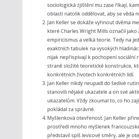
sociologická zjištění mu zase říkají, ka
oblasti natolik oddělovat, aby se věda ne
Jan K
eller se dokáže vyhnout dvěma m
které Charles Wright Mills označil jako
empiricismus a velká teorie. Tedy na je
exaktních tabulek na vysokých hladinác
nijak nepřispívají k pochopení sociální 
straně složité teoretické konstrukce, kte
konkrétních životech konkrétních lidí.
Jan Keller nikdy neupadl do šedivé rutin
stanovili nějaké ukazatele a on své akti
ukazatelům. Vždy zkoumal to, co ho zají
pokládal za správné.
Myšlenková otevřenost. Jan Keller přin
prostředí mnoho myšlenek francouzské
představil spíš levicové směry, ale je o