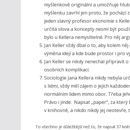
myšlenkově originální a umožňuje hlubš
myšlenku zavrhl jen proto, že pochází z
jeden slavný profesor ekonomie s Kelle
určitá slova a koncepty nesmí být použi
bylo u Kellera nemyslitelné. Pro něj a
Jan Keller vždy dbal o to, aby kolem ně
výměna idejí a kde bude prostor i pro v
Jan Keller se nikdy nenechal připravit 
osobních komplikací.
Sociologie Jana Kellera nikdy nebyla ur
s lidmi, vždy měl zájem o jejich každode
normálním lidem mimo obor. Třeba jeho
Právo i jinde. Napsat „paper“, za který
v knihovně, a nikdo nikdy jej neotevře, 
To všechno je důležitější než to, že napsal 37 knih 