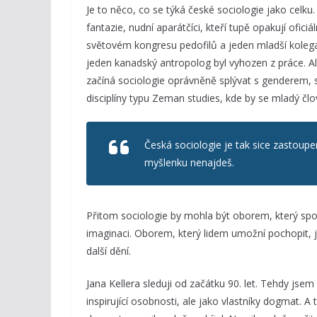
Je to něco, co se týká české sociologie jako celku
fantazie, nudní aparátčíci, kteří tupě opakují ofici
světovém kongresu pedofilů a jeden mladší kolega 
jeden kanadský antropolog byl vyhozen z práce. A
začíná sociologie oprávněně splývat s genderem, 
disciplíny typu Zeman studies, kde by se mladý člo
Česká sociologie je tak sice zastou
myšlenku nenajdeš.
Přitom sociologie by mohla být oborem, který spojuje
imaginaci. Oborem, který lidem umožní pochopit, 
další dění.
Jana Kellera sleduji od začátku 90. let. Tehdy js
inspirující osobnosti, ale jako vlastníky dogmat. A 