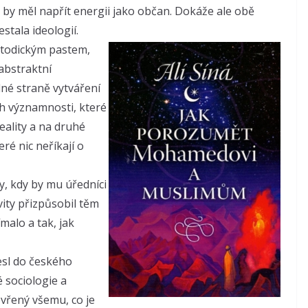
m by měl napřít energii jako občan. Dokáže ale obě
stala ideologií.
etodickým pastem,
 abstraktní
dné straně vytváření
h významnosti, které
reality a na druhé
ré nic neříkají o
y, kdy by mu úředníci
vity přizpůsobil těm
malo a tak, jak
esl do českého
 sociologie a
tevřený všemu, co je