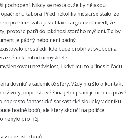
í pochopení. Nikdy se nestalo, že by nějakou
 opačného tábora. Před několika měsíci se stalo, že
rem polemizoval a jako hlavní argument uvedl, že
ty, protože patří do jakéhosi starého myšlení. To by
rgument je pádný nebo není pádný.
j existovalo prostředí, kde bude probíhat svobodná
ýrazně nekomfortní myslitele.
o myšlenkovou nezávislost, i když mu to přineslo řadu
čena dovnitř akademické sféry. Vždy mu šlo o kontakt
nní životy, naprostá většina jeho psaní je určena právě
 naprosto fantastické sarkastické sloupky v deníku
 bude hodně bodů, ale který skončí na poličce
to nebylo pro něj.
a víc než tisíc článků.