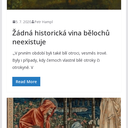
5. 7. 2020
Petr Hampl
Žádná historická vina bělochů
neexistuje
.„V prvním období byli také bílí otroci, vesměs Irové.
Byly i případy, kdy černoch vlastnil bílé otroky či
otrokyně. V
Read More