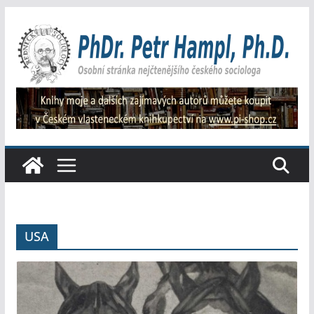
Přeskočit
na
obsah
USA