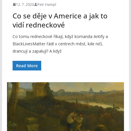
12. 7. 2020
Petr Hampl
Co se děje v Americe a jak to
vidí redneckové
Co tomu redneckové říkají, když komanda Antify a
BlackLivesMatter řádí v centrech měst, kde ničí,
drancují a zapalují? A když
Read More