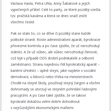
Václava Havla, Petra Uhla, Anny Šabatové a jejich
vypečených přátel. Celé to party, ze které později vzešla
tzv. pražská kavárna a která se dnes snaží zničit
všechno české.
Pak se stalo to, co se dříve či později stane každé
politické straně. Roste administrativní aparát, byrokracie
převezme kontrolu a po čase zjistíte, že už nerozhodují
státníci. A že už vůbec, ale vůbec nerozhodují členové,
což byli v případě ODS drobní podnikatelé a odborní
zaměstnanci. Stranu najednou řídí byrokratický aparát –
kariérní úředníci – úplně stejní, jaké najdete v sociální
demokracii, u lidovců nebo třeba na ministerstvech.
Chodili na stejné školy, používají stejný žargon a všichni
dohromady se utvrzují ve stejném pohrdání řadovými
pracujícími. A po čase také zjistíte, že se takoví
byrokraté dokážou velmi dobře dohodnout
s nejrůznějšími ekonomickými mafiemi.