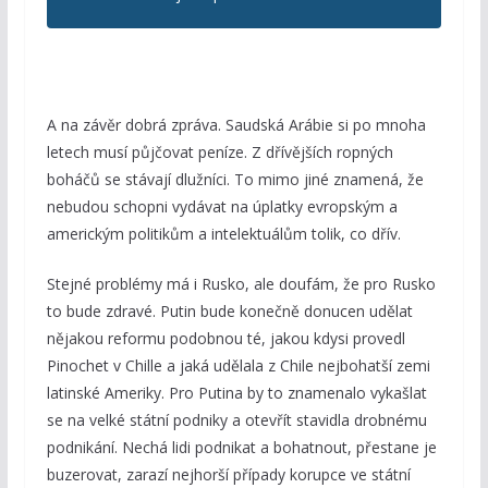
A na závěr dobrá zpráva. Saudská Arábie si po mnoha
letech musí půjčovat peníze. Z dřívějších ropných
boháčů se stávají dlužníci. To mimo jiné znamená, že
nebudou schopni vydávat na úplatky evropským a
americkým politikům a intelektuálům tolik, co dřív.
Stejné problémy má i Rusko, ale doufám, že pro Rusko
to bude zdravé. Putin bude konečně donucen udělat
nějakou reformu podobnou té, jakou kdysi provedl
Pinochet v Chille a jaká udělala z Chile nejbohatší zemi
latinské Ameriky. Pro Putina by to znamenalo vykašlat
se na velké státní podniky a otevřít stavidla drobnému
podnikání. Nechá lidi podnikat a bohatnout, přestane je
buzerovat, zarazí nejhorší případy korupce ve státní