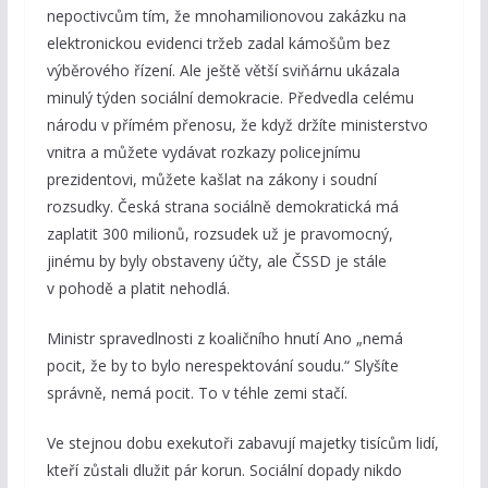
nepoctivcům tím, že mnohamilionovou zakázku na
elektronickou evidenci tržeb zadal kámošům bez
výběrového řízení. Ale ještě větší sviňárnu ukázala
minulý týden sociální demokracie. Předvedla celému
národu v přímém přenosu, že když držíte ministerstvo
vnitra a můžete vydávat rozkazy policejnímu
prezidentovi, můžete kašlat na zákony i soudní
rozsudky. Česká strana sociálně demokratická má
zaplatit 300 milionů, rozsudek už je pravomocný,
jinému by byly obstaveny účty, ale ČSSD je stále
v pohodě a platit nehodlá.
Ministr spravedlnosti z koaličního hnutí Ano „nemá
pocit, že by to bylo nerespektování soudu.“ Slyšíte
správně, nemá pocit. To v téhle zemi stačí.
Ve stejnou dobu exekutoři zabavují majetky tisícům lidí,
kteří zůstali dlužit pár korun. Sociální dopady nikdo