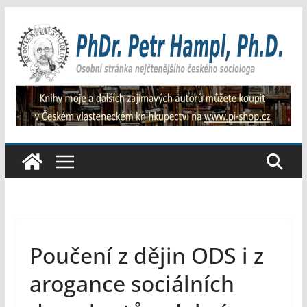
Přeskočit
na
obsah
Poučení z dějin ODS i z
arogance sociálních