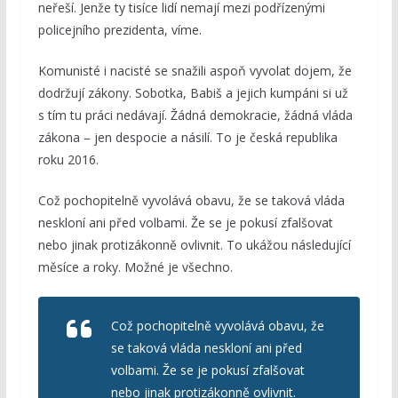
neřeší. Jenže ty tisíce lidí nemají mezi podřízenými
policejního prezidenta, víme.
Komunisté i nacisté se snažili aspoň vyvolat dojem, že
dodržují zákony. Sobotka, Babiš a jejich kumpáni si už
s tím tu práci nedávají. Žádná demokracie, žádná vláda
zákona – jen despocie a násilí. To je česká republika
roku 2016.
Což pochopitelně vyvolává obavu, že se taková vláda
neskloní ani před volbami. Že se je pokusí zfalšovat
nebo jinak protizákonně ovlivnit. To ukážou následující
měsíce a roky. Možné je všechno.
Což pochopitelně vyvolává obavu, že
se taková vláda neskloní ani před
volbami. Že se je pokusí zfalšovat
nebo jinak protizákonně ovlivnit.