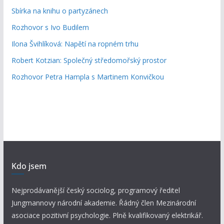
Sbírka na knihu o partyzánech
Rozhovor s Ivo Budilem
Ilona Švihlíková: Napětí na ropném trhu
Robert Kotzian: Společný středomořský prostor
Rozhovor Petra Hampla s Martinem Konvičkou
Kdo jsem
Nejprodávanější český sociolog, programový ředitel
Jungmannovy národní akademie. Řádný člen Mezinárodní
asociace pozitivní psychologie. Plně kvalifikovaný elektrikář.