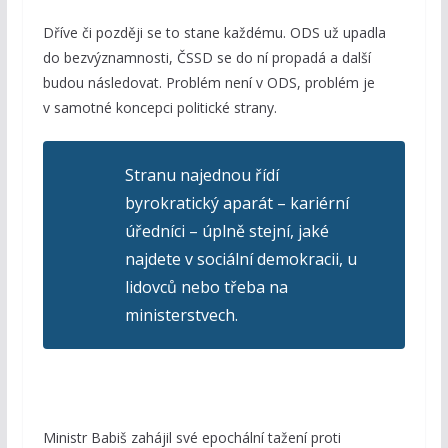
Dříve či později se to stane každému. ODS už upadla
do bezvýznamnosti, ČSSD se do ní propadá a další
budou následovat. Problém není v ODS, problém je
v samotné koncepci politické strany.
Stranu najednou řídí
byrokratický aparát – kariérní
úředníci – úplně stejní, jaké
najdete v sociální demokracii, u
lidovců nebo třeba na
ministerstvech.
Ministr Babiš zahájil své epochální tažení proti