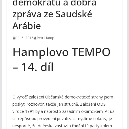
demokratů a dobrá
zpráva ze Saudské
Arábie
11. 5. 2016
Petr Hampl
Hamplovo TEMPO
– 14. díl
O výročí založení Občanské demokratické strany jsem
poskytl rozhovor, takže jen stručně. Založení ODS
v roce 1991 byla naprosto zásadním okamžikem. Ať už
si o způsobu provedení privatizaci myslíme cokoliv, je
nesporné, že ódéeska zastavila řádění té party kolem