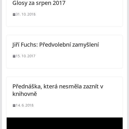
Glosy za srpen 2017
31. 10. 2018
Jiří Fuchs: Předvolební zamyšlení
15. 10. 2017
Přednáška, která nesměla zaznít v
knihovně
14. 6. 2018
V
i