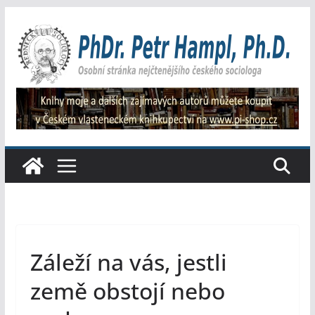
Přeskočit
na
obsah
Záleží na vás, jestli
země obstojí nebo