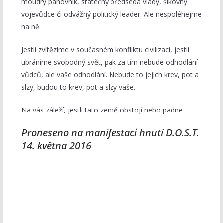
moudrý panovník, statečný předseda vlády, šikovný
vojevůdce či odvážný politický leader. Ale nespoléhejme
na ně.
Jestli zvítězíme v současném konfliktu civilizací, jestli
ubráníme svobodný svět, pak za tím nebude odhodlání
vůdců, ale vaše odhodlání. Nebude to jejich krev, pot a
slzy, budou to krev, pot a slzy vaše.
Na vás záleží, jestli tato země obstojí nebo padne.
Proneseno na manifestaci hnutí D.O.S.T.
14. května 2016