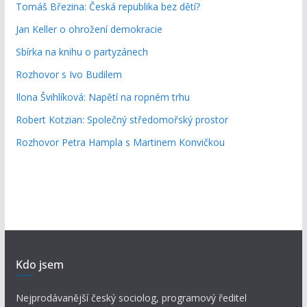
Tomáš Březina: Česká republika bez dětí?
Jan Keller o ohrožení demokracie
Sbírka na knihu o partyzánech
Rozhovor s Ivo Budilem
Ilona Švihlíková: Napětí na ropném trhu
Robert Kotzian: Společný středomořský prostor
Rozhovor Petra Hampla s Martinem Konvičkou
Kdo jsem
Nejprodávanější český sociolog, programový ředitel