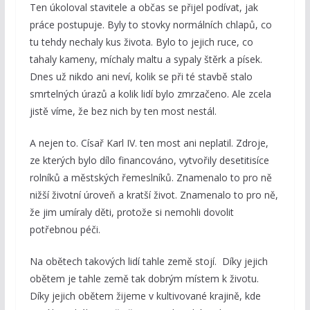
Ten úkoloval stavitele a občas se přijel podívat, jak
práce postupuje. Byly to stovky normálních chlapů, co
tu tehdy nechaly kus života. Bylo to jejich ruce, co
tahaly kameny, míchaly maltu a sypaly štěrk a písek.
Dnes už nikdo ani neví, kolik se při té stavbě stalo
smrtelných úrazů a kolik lidí bylo zmrzačeno. Ale zcela
jistě víme, že bez nich by ten most nestál.
A nejen to. Císař Karl IV. ten most ani neplatil. Zdroje,
ze kterých bylo dílo financováno, vytvořily desetitisíce
rolníků a městských řemeslníků. Znamenalo to pro ně
nižší životní úroveň a kratší život. Znamenalo to pro ně,
že jim umíraly děti, protože si nemohli dovolit
potřebnou péči.
Na obětech takových lidí tahle země stojí. Díky jejich
obětem je tahle země tak dobrým místem k životu.
Díky jejich obětem žijeme v kultivované krajině, kde