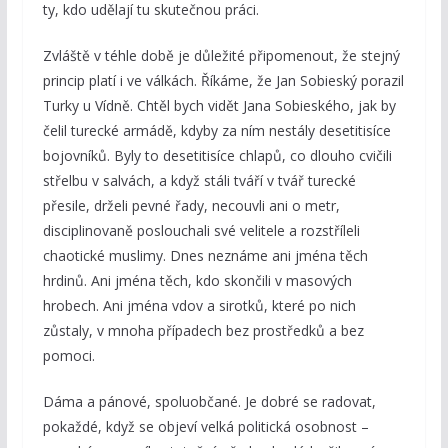
ty, kdo udělají tu skutečnou práci.
Zvláště v téhle době je důležité připomenout, že stejný
princip platí i ve válkách. Říkáme, že Jan Sobieský porazil
Turky u Vídně. Chtěl bych vidět Jana Sobieského, jak by
čelil turecké armádě, kdyby za ním nestály desetitisíce
bojovníků. Byly to desetitisíce chlapů, co dlouho cvičili
střelbu v salvách, a když stáli tváří v tvář turecké
přesile, drželi pevné řady, necouvli ani o metr,
disciplinovaně poslouchali své velitele a rozstříleli
chaotické muslimy. Dnes neznáme ani jména těch
hrdinů. Ani jména těch, kdo skončili v masových
hrobech. Ani jména vdov a sirotků, které po nich
zůstaly, v mnoha případech bez prostředků a bez
pomoci.
Dáma a pánové, spoluobčané. Je dobré se radovat,
pokaždé, když se objeví velká politická osobnost –