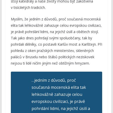
stojí katedrály a naše životy mohou být zakotvena
v tisíciletých tradicích.
Myslím, že jedním z důvodů, proč současná mocenská
elita tak lehkovážně zahazuje celou evropskou civilizaci,
je právě pohrdání lidmi, na jejichž úsilí a obětech stojí.
Tak jako dnes pohrdají svými spoluobčany, tak by
pohrdali dělníky, co postavili Karlův most a Karlštejn. Při
pohledu z oken pražských ministerstev, skleněných
paláců v Bruselu nebo štábů politických neziskovek
nejsou ti lidé ničím jiným než obtížným hmyzem.
…jedním z důvodů, proč
současná mocenská elita tak
lehkovážně zahazuje celou
evropskou civilizaci, je právě
pohrdání lidmi, na jejichž úsilí a