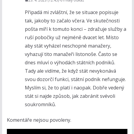
23. 4. 2023 (12:45)
Trvalý odkaz
Připadá mi zvláštní, že se situace popisuje
tak, jakoby to začalo včera. Ve skutečnosti
pošta míří k tomuto konci – zdražuje služby a
ruší pobočky už nejméně dvacet let. Místo
aby stát vyházel neschopné manažery,
vyhazují tito manažeři listonoše. Často se
dnes mluví o výhodách státních podniků.
Tady ale vidíme, že když stát nevykonává
svou dozorčí funkci, státní podnik nefunguje.
Myslím si, že to platí i naopak. Dobře vedený
stát si najde způsob, jak zabránit svévoli
soukromníků.
Komentáře nejsou povoleny.
V