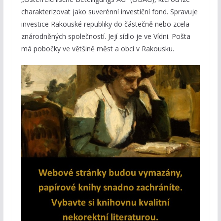
charakterizovat jako suverénní investiční fond. Spravuje
investice Rakouské republiky do částečně nebo zcela
znárodněných společností. Její sídlo je ve Vídni. Pošta
má pobočky ve většině měst a obcí v Rakousku.