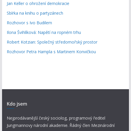
Jan Keller o ohrožení demokracie
Sbírka na knihu o partyzánech
Rozhovor s Ivo Budilem
Ilona Švihlíková: Napětí na ropném trhu
Robert Kotzian: Společný středomořský prostor
Rozhovor Petra Hampla s Martinem Konvičkou
Kdo jsem
Nejprodávanější český sociolog, programový ředitel
Jungmannovy národní akademie. Řádný člen Mezinárodní