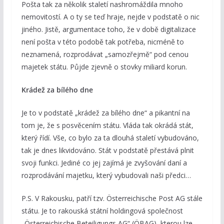
Pošta tak za několik staletí nashromáždila mnoho
nemovitostí. A o ty se teď hraje, nejde v podstatě o nic
jiného. Jistě, argumentace toho, že v době digitalizace
není pošta v této podobě tak potřeba, nicméně to
neznamená, rozprodávat „samozřejmě“ pod cenou
majetek státu. Půjde zjevně o stovky miliard korun.
Krádež za bílého dne
Je to v podstatě „krádež za bílého dne“ a pikantní na
tom je, že s posvěcením státu. Vláda tak okrádá stát,
který řídí. Vše, co bylo za ta dlouhá staletí vybudováno,
tak je dnes likvidováno. Stát v podstatě přestává plnit
svoji funkci. Jediné co jej zajímá je zvyšování daní a
rozprodávání majetku, který vybudovali naši předci…
P.S. V Rakousku, patří tzv. Österreichische Post AG stále
státu. Je to rakouská státní holdingová společnost
„Österreichische Beteiligungs AG“ (ÖBAG), kterou lze