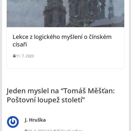
Lekce z logického myšlení o čínském
císaři
11. 7. 2023
Jeden myslel na “
Tomáš Měšťan:
Poštovní loupež století
”
J. Hruška