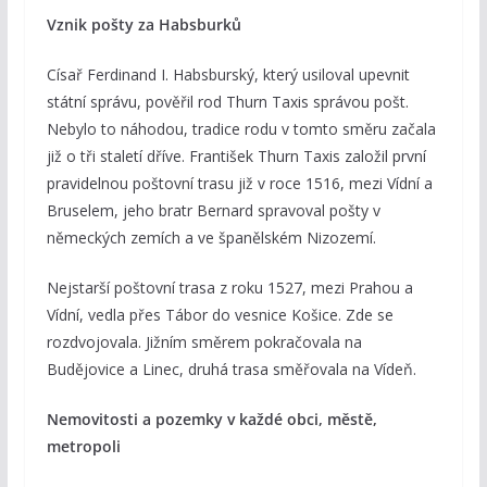
Vznik pošty za Habsburků
Císař Ferdinand I. Habsburský, který usiloval upevnit
státní správu, pověřil rod Thurn Taxis správou pošt.
Nebylo to náhodou, tradice rodu v tomto směru začala
již o tři staletí dříve. František Thurn Taxis založil první
pravidelnou poštovní trasu již v roce 1516, mezi Vídní a
Bruselem, jeho bratr Bernard spravoval pošty v
německých zemích a ve španělském Nizozemí.
Nejstarší poštovní trasa z roku 1527, mezi Prahou a
Vídní, vedla přes Tábor do vesnice Košice. Zde se
rozdvojovala. Jižním směrem pokračovala na
Budějovice a Linec, druhá trasa směřovala na Vídeň.
Nemovitosti a pozemky v každé obci, městě,
metropoli