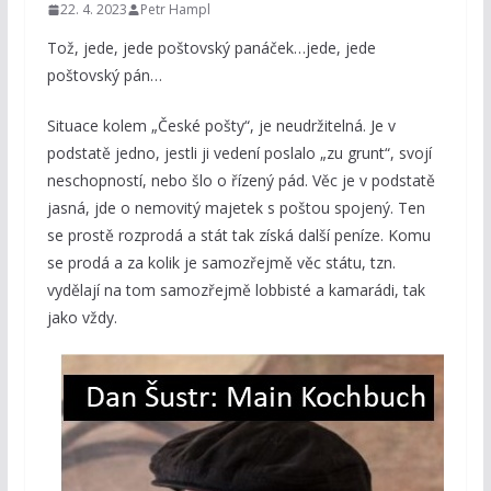
22. 4. 2023
Petr Hampl
Tož, jede, jede poštovský panáček…jede, jede
poštovský pán…
Situace kolem „České pošty“, je neudržitelná. Je v
podstatě jedno, jestli ji vedení poslalo „zu grunt“, svojí
neschopností, nebo šlo o řízený pád. Věc je v podstatě
jasná, jde o nemovitý majetek s poštou spojený. Ten
se prostě rozprodá a stát tak získá další peníze. Komu
se prodá a za kolik je samozřejmě věc státu, tzn.
vydělají na tom samozřejmě lobbisté a kamarádi, tak
jako vždy.