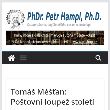
Přeskočit
na
obsah
Tomáš Měšťan:
Poštovní loupež století