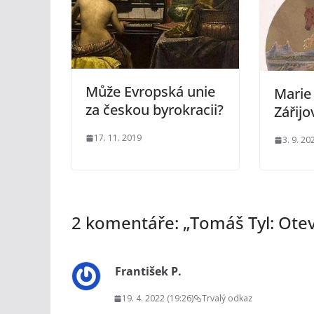
Může Evropská unie
Marie
za českou byrokracii?
Zářijo
17. 11. 2019
3. 9. 20
2 komentáře: „
Tomáš Tyl: Otev
František P.
19. 4. 2022 (19:26)
Trvalý odkaz