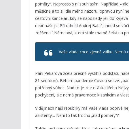
poměry“. Naprosto s ní souhlasím. Například – dle
měsíčně a to si, dle mého názoru, opravdu nyní nemů
cestovní kancelář, kdy se naposledy jeli do Kyjeva v
nepřinášející PR odmítl Andrej Babiš, ihned se vů
zděšena!“ Němcová, která stále marně čeká na pre
Vaše vláda chce zjevně válku. Nemá c
Paní Pekarová zcela přesně vystihla podstatu na
81 senátorů. Během pandemie Covidu se tzv. „páro
potřebný vůbec. Nad to je zde otázka třeba Nejvyšš
pochybení, ale nemá pravomoce k sankcím a vlastn
V dějinách naší republiky má Vaše vláda poprvé ne
asistenty… Není to tak trochu „nad poměry“?!
Takže, než nám začnete říkat, jak se máme uskrom