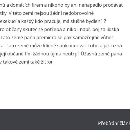
nů a domácích firem a nikoho by ani nenapadlo prodávat
ebytky. V této zemi nejsou žádní nedobrovolně
xekucí a každý kdo pracuje, má slušné bydlení. Z
pro občany skutečně potřeba a nikoli např. boj za lidská
. Tato země pana premiéra se pak samozřejmě vůbec
ska. Tato země může klidně sankcionovat koho a jak uzná
 její občané tím žádnou újmu neutrpí. Úžasná země pana
v takové zemi také žít :o(
Přebírání člán