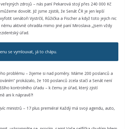
 veřejných zdrojů – nás paní Pekarová stojí přes 240 000 Kč
žeme dovolit. Již jsme zjistili, že Senát ČR je jen lepší
yfotit senátoři Vystrčil, Růžička a Fischer a když toto jejich nic
či němu aktivně ohradila mimo jiné paní Miroslava „Jsem vždy
zidentský úřad.
enu se vymlouvat, já to chápu.
šeho problému – žijeme si nad poměry. Máme 200 poslanců a
váním“ prokázalo, že 100 poslanců zcela stačí a Senát není
ího kontrolního úřadu – k čemu je úřad, který zjistí
ě ani k nápravě?!
jvíc ministrů – 17 plus premiéra! Každý má svoji agendu, auto,
nit, uskromněte se, prosím, sami! Vaše selfíčka chudým lidem