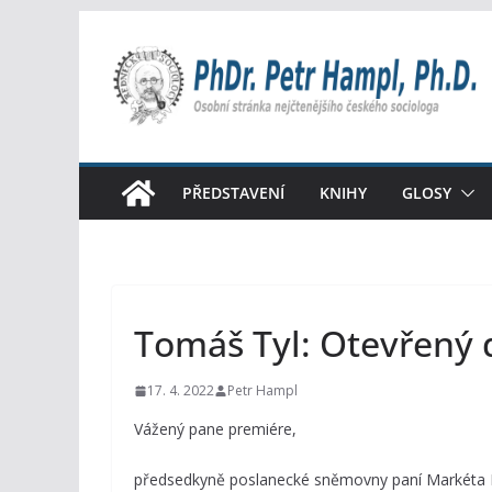
Přeskočit
na
obsah
PŘEDSTAVENÍ
KNIHY
GLOSY
Tomáš Tyl: Otevřený d
17. 4. 2022
Petr Hampl
Vážený pane premiére,
předsedkyně poslanecké sněmovny paní Markéta Pe