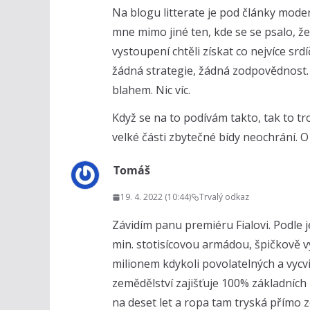
Na blogu litterate je pod články mod
mne mimo jiné ten, kde se se psalo, že 
vystoupení chtěli získat co nejvíce sr
žádná strategie, žádná zodpovědnost. 
blahem. Nic víc.
Když se na to podívám takto, tak to t
velké části zbytečné bídy neochrání. O
Tomáš
19. 4. 2022 (10:44)
Trvalý odkaz
Závidím panu premiéru Fialovi. Podle 
min. stotisícovou armádou, špičkově 
milionem kdykoli povolatelných a vycvič
zemědělství zajišťuje 100% základních
na deset let a ropa tam tryská přímo z