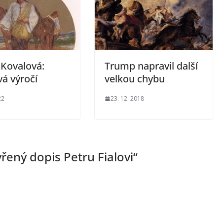
 Kovalová:
Trump napravil další
vá výročí
velkou chybu
22
23. 12. 2018
řený dopis Petru Fialovi
“