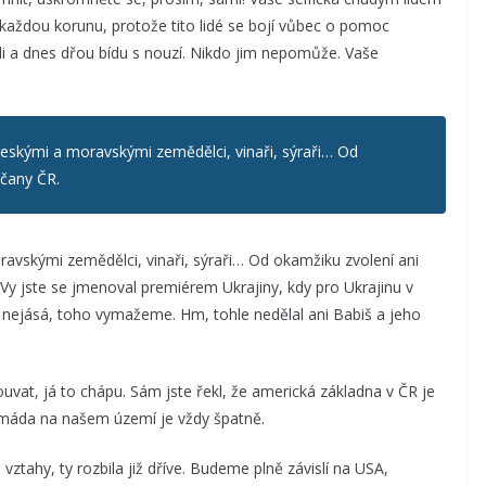
každou korunu, protože tito lidé se bojí vůbec o pomoc
ali a dnes dřou bídu s nouzí. Nikdo jim nepomůže. Vaše
 českými a moravskými zemědělci, vinaři, sýraři… Od
bčany ČR.
oravskými zemědělci, vinaři, sýraři… Od okamžiku zvolení ani
 Vy jste se jmenoval premiérem Ukrajiny, kdy pro Ukrajinu v
ejásá, toho vymažeme. Hm, tohle nedělal ani Babiš a jeho
vat, já to chápu. Sám jste řekl, že americká základna v ČR je
 armáda na našem území je vždy špatně.
 vztahy, ty rozbila již dříve. Budeme plně závislí na USA,