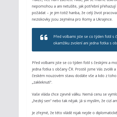
nepomohou a ani netušíte, jak potřební přehazují 
požádat – je jim totiž hanba, že celý život pracov
neziskovky jsou zejména pro Romy a Ukrajince.
Před volbami jste se co týden fotil s
okamžiku zvolení ani jedna fotka s o
Před volbami jste se co týden fotil s českými a m
jedna fotka s občany ČR. Prostě jsme Vás zvolili a
českém nouzovém stavu dodáte vše a kdo z toho n
„zakleknutí“.
Vaše vláda chce zjevně válku. Nemá cenu se vymlou
„hezký sen“ nebo tak nějak. Já si myslím, že cizí
Je zřejmé, že této vládě nijak nejde o diplomatické