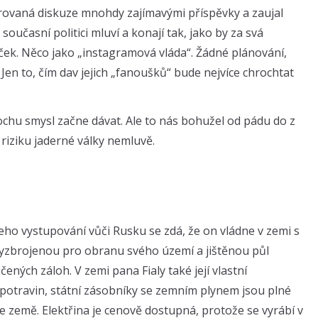
erovaná diskuze mnohdy zajímavými příspěvky a zaujal
současní politici mluví a konají tak, jako by za svá
díček. Něco jako „instagramová vláda“. Žádné plánování,
Jen to, čím dav jejich „fanoušků“ bude nejvíce chrochtat
rochu smysl začne dávat. Ale to nás bohužel od pádu do z
 riziku jaderné války nemluvě.
jeho vystupování vůči Rusku se zdá, že on vládne v zemi s
vyzbrojenou pro obranu svého území a jištěnou půl
ených záloh. V zemi pana Fialy také její vlastní
 potravin, státní zásobníky se zemním plynem jsou plné
e země. Elektřina je cenově dostupná, protože se vyrábí v