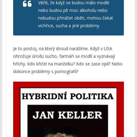
Věřili, že když se budou málo modlit
nebo budou pít moc alkoholu nebo
nebudou přinášet oběti, mohou čekat
vichřice, sucha a jiné problémy.
Je to postoj, na který dosud narážíme. Když v USA
ohrožuje úrodu sucho, farmáři se modlí a vyznávají
hříchy. Kdo křičel na manželku? Kdo se zase opil? Nebo
dokonce problémy s pornografií?