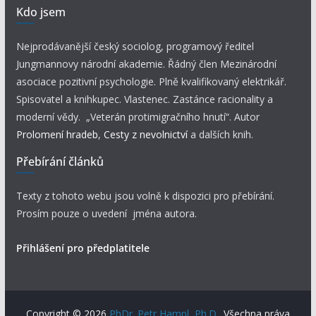
Kdo jsem
Nejprodávanější český sociolog, programový ředitel
Jungmannovy národní akademie. Řádný člen Mezinárodní
asociace pozitivní psychologie. Plně kvalifikovaný elektrikář.
Spisovatel a knihkupec. Vlastenec. Zastánce racionality a
moderní vědy. „Veterán protimigračního hnutí“. Autor
Prolomení hradeb
,
Cesty z nevolnictví
a dalších knih.
Přebírání článků
Texty z tohoto webu jsou volně k dispozici pro přebírání.
Prosím pouze o uvedení jména autora.
Přihlášení pro předplatitele
Copyright © 2026
PhDr. Petr Hampl, Ph.D.
. Všechna práva