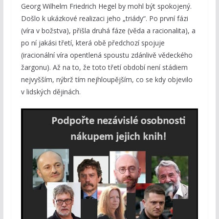
Georg Wilhelm Friedrich Hegel by mohl být spokojený.
Došlo k ukázkové realizaci jeho „triády“. Po první fázi
(víra v božstva), přišla druhá fáze (věda a racionalita), a
po ní jakási třetí, která obě předchozí spojuje
(iracionální víra opentlená spoustu zdánlivě vědeckého
žargonu). Až na to, že toto třetí období není stádiem
nejvyšším, nýbrž tím nejhloupějším, co se kdy objevilo
v lidských dějinách.