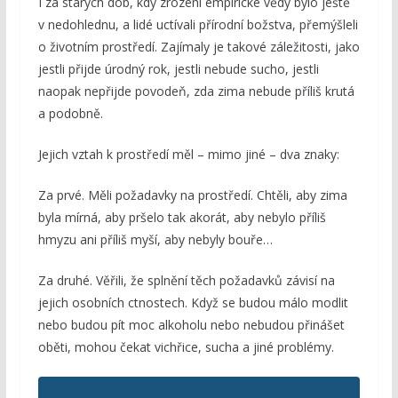
I za starých dob, kdy zrození empirické vědy bylo ještě
v nedohlednu, a lidé uctívali přírodní božstva, přemýšleli
o životním prostředí. Zajímaly je takové záležitosti, jako
jestli přijde úrodný rok, jestli nebude sucho, jestli
naopak nepřijde povodeň, zda zima nebude příliš krutá
a podobně.
Jejich vztah k prostředí měl – mimo jiné – dva znaky:
Za prvé. Měli požadavky na prostředí. Chtěli, aby zima
byla mírná, aby pršelo tak akorát, aby nebylo příliš
hmyzu ani příliš myší, aby nebyly bouře…
Za druhé. Věřili, že splnění těch požadavků závisí na
jejich osobních ctnostech. Když se budou málo modlit
nebo budou pít moc alkoholu nebo nebudou přinášet
oběti, mohou čekat vichřice, sucha a jiné problémy.