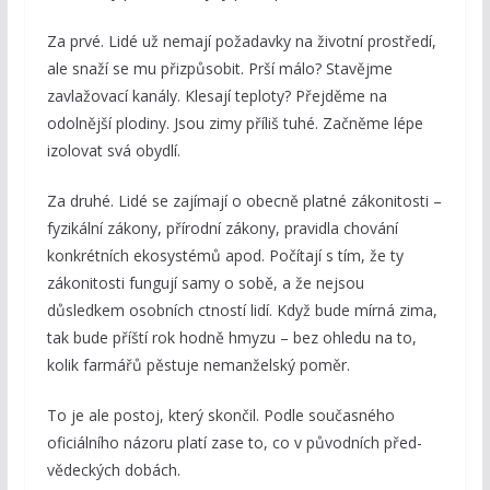
Za prvé. Lidé už nemají požadavky na životní prostředí,
ale snaží se mu přizpůsobit. Prší málo? Stavějme
zavlažovací kanály. Klesají teploty? Přejděme na
odolnější plodiny. Jsou zimy příliš tuhé. Začněme lépe
izolovat svá obydlí.
Za druhé. Lidé se zajímají o obecně platné zákonitosti –
fyzikální zákony, přírodní zákony, pravidla chování
konkrétních ekosystémů apod. Počítají s tím, že ty
zákonitosti fungují samy o sobě, a že nejsou
důsledkem osobních ctností lidí. Když bude mírná zima,
tak bude příští rok hodně hmyzu – bez ohledu na to,
kolik farmářů pěstuje nemanželský poměr.
To je ale postoj, který skončil. Podle současného
oficiálního názoru platí zase to, co v původních před-
vědeckých dobách.