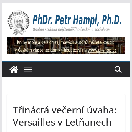
Přeskočit
na
obsah
Třináctá večerní úvaha:
Versailles v Letňanech