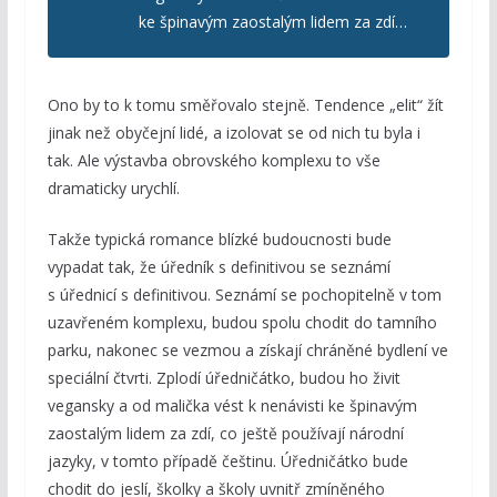
ke špinavým zaostalým lidem za zdí…
Ono by to k tomu směřovalo stejně. Tendence „elit“ žít
jinak než obyčejní lidé, a izolovat se od nich tu byla i
tak. Ale výstavba obrovského komplexu to vše
dramaticky urychlí.
Takže typická romance blízké budoucnosti bude
vypadat tak, že úředník s definitivou se seznámí
s úřednicí s definitivou. Seznámí se pochopitelně v tom
uzavřeném komplexu, budou spolu chodit do tamního
parku, nakonec se vezmou a získají chráněné bydlení ve
speciální čtvrti. Zplodí úředničátko, budou ho živit
vegansky a od malička vést k nenávisti ke špinavým
zaostalým lidem za zdí, co ještě používají národní
jazyky, v tomto případě češtinu. Úředničátko bude
chodit do jeslí, školky a školy uvnitř zmíněného