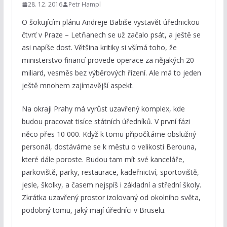
28. 12. 2016
Petr Hampl
O šokujícím plánu Andreje Babiše vystavět úřednickou
čtvrť v Praze – Letňanech se už začalo psát, a ještě se
asi napíše dost. Většina kritiky si všímá toho, že
ministerstvo financí provede operace za nějakých 20
miliard, vesměs bez výběrových řízení. Ale má to jeden
ještě mnohem zajímavější aspekt.
Na okraji Prahy má vyrůst uzavřený komplex, kde
budou pracovat tisíce státních úředníků. V první fázi
něco přes 10 000. Když k tomu připočítáme obslužný
personál, dostáváme se k městu o velikosti Berouna,
které dále poroste. Budou tam mít své kanceláře,
parkoviště, parky, restaurace, kadeřnictví, sportoviště,
jesle, školky, a časem nejspíš i základní a střední školy.
Zkrátka uzavřený prostor izolovaný od okolního světa,
podobný tomu, jaký mají úředníci v Bruselu.