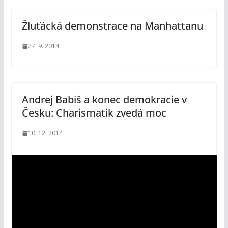
Žluťácká demonstrace na Manhattanu
27. 9. 2014
Andrej Babiš a konec demokracie v
Česku: Charismatik zvedá moc
10. 12. 2014
V
i
d
e
o
p