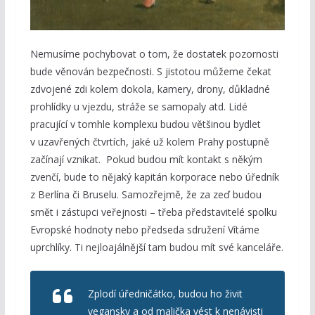
Nemusíme pochybovat o tom, že dostatek pozornosti
bude věnován bezpečnosti. S jistotou můžeme čekat
zdvojené zdi kolem dokola, kamery, drony, důkladné
prohlídky u vjezdu, stráže se samopaly atd. Lidé
pracující v tomhle komplexu budou většinou bydlet
v uzavřených čtvrtích, jaké už kolem Prahy postupně
začínají vznikat. Pokud budou mít kontakt s někým
zvenčí, bude to nějaký kapitán korporace nebo úředník
z Berlína či Bruselu. Samozřejmě, že za zeď budou
smět i zástupci veřejnosti – třeba představitelé spolku
Evropské hodnoty nebo předseda sdružení Vítáme
uprchlíky. Ti nejloajálnější tam budou mít své kanceláře.
Zplodí úředničátko, budou ho živit
vegansky a od malička vést k nenávisti