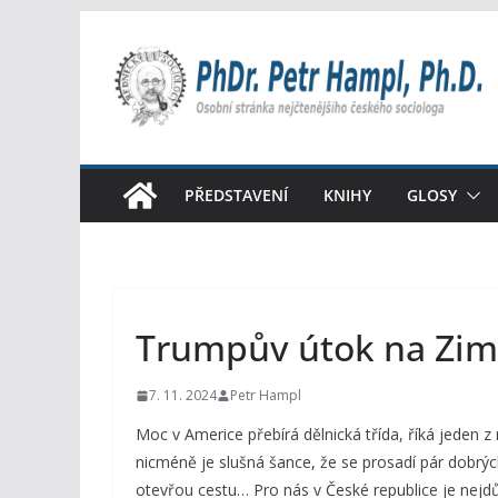
Přeskočit
na
obsah
PŘEDSTAVENÍ
KNIHY
GLOSY
Trumpův útok na Zim
7. 11. 2024
Petr Hampl
Moc v Americe přebírá dělnická třída, říká jeden
nicméně je slušná šance, že se prosadí pár dobrýc
otevřou cestu… Pro nás v České republice je nejdůle