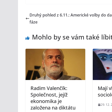
Druhý pohled z 6.11.: Americké volby do dal
fáze
Mohlo by se vám také líbi
Radim Valenčík:
Mají 
Společnost, jejíž
socio
ekonomika je
29. 12.
založena na diktátu