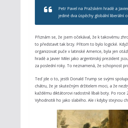
Petr Pavel na Pražském hradě a Javier
jediné dva úspěchy globální liberální o
Přiznám se, že jsem očekával, že k takovému zhro
to představit tak brzy. Přitom to bylo logické. Když
organizovat puče v latinské Americe, byla jen otá
hradě a Javier Milei jako argentinský prezident jso
za poslední roky. To neznamená, že schopnost prosa
Teď jde o to, jestli Donald Trump se svými spolu
chátru, že je skutečným držitelem moci, a že nezbý
každému diktátorovi radostně líbali boty. Po roce
Vyhodnotili ho jako slabého. Ale i kdyby stejnou 