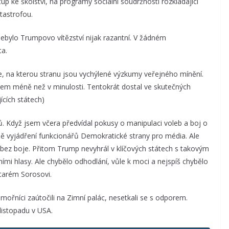
up ke školství, na programy sociální soudržnosti rozkládající
tastrofou.
bylo Trumpovo vítězství nijak razantní. V žádném
ta.
, na kterou stranu jsou vychýlené výzkumy veřejného mínění.
em méně než v minulosti. Tentokrát dostal ve skutečných
ících státech)
. Když jsem včera předvídal pokusy o manipulaci voleb a boj o
ladě vyjádření funkcionářů Demokratické strany pro média. Ale
se bez boje. Přitom Trump nevyhrál v klíčových státech s takovým
mi hlasy. Ale chybělo odhodlání, vůle k moci a nejspíš chybělo
tarém Sorosovi.
mořníci zaútočili na Zimní palác, nesetkali se s odporem.
 listopadu v USA.