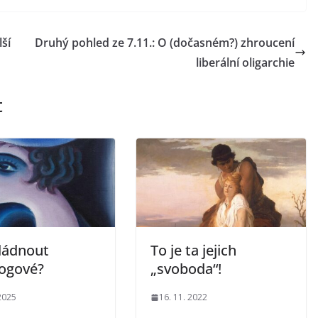
ší
Druhý pohled ze 7.11.: O (dočasném?) zhroucení
liberální oligarchie
t
vládnout
To je ta jejich
logové?
„svoboda“!
 2025
16. 11. 2022