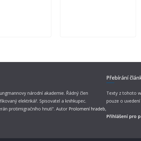
Přebírání člán
 Jungmannovy národní akademie. Řádný člen
Texty z tohoto w
fikovaný elektrikář. Spisovatel a knihkupec.
pouze o uvedení
erán protimigračního hnutí“. Autor
Prolomení hradeb
,
Přihlášení pro p