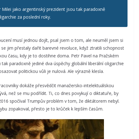
 Milei jako argentinský prezident jsou tak paradoxně
ligarchie za poslední roky.
ucení musí jednou dojít, psal jsem o tom, ale neuměl jsem si
 se jim přestaly dařit barevné revoluce, když ztratili schopnost
zkou času, kdy je to dostihne doma. Petr Pavel na Pražském
u tak paradoxně jediné dva úspěchy globální liberální oligarchie
zovat politickou vůli je nulová. Ale výrazně klesla.
pracovníky dokáže přesvědčit manažersko-intelektuálskou
vá, než se mu podřídit. Ti, co dnes povykují o diktatuře, by
 2016 spočíval Trumpův problém v tom, že diktátorem nebyl.
chybu zopakoval, přesto je to krůček k lepším časům.