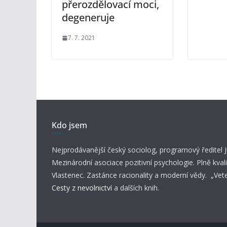
přerozdělovací moci,
degeneruje
7. 7. 2021
Kdo jsem
Nejprodávanější český sociolog, programový ředitel
Mezinárodní asociace pozitivní psychologie. Plně kvali
Vlastenec. Zastánce racionality a moderní vědy. „Vet
Cesty z nevolnictví
a dalších knih.