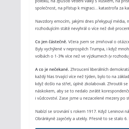
politiku, na způsob vedení války s Ruskem, na příst
společnost, na přístup k migraci… katastrofa za ka
Navzdory emocím, jakými dnes překypují média, ne
rozhodujícím státě nevyhrál o více než dvě procen
Co jen částečně.
Včera jsem se zmiňoval o otázce
Byly vychýlené v neprospěch Trumpa, i když mnoh
volbách o 1-3% více než ve výzkumech (v rozhoduj
A co je nečekané.
Zhroucení liberálních demokratů
každý hlas trvající více než týden, bylo to na zák
když došlo na střet, úplně zkolabovali. Zhroutili 
náskokem, aby se to nedalo zvrátit korespondenční
i vůdcovství. Zase jsme u nezacelené mezery po s
Nabízí se srovnání s rokem 1917. Když Leninovi ná
Obránkyně zaječely a utekly. Přesně to se stalo 6.