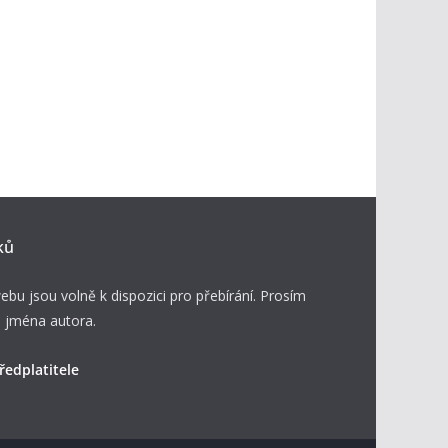
ků
ebu jsou volně k dispozici pro přebírání. Prosím
 jména autora.
ředplatitele