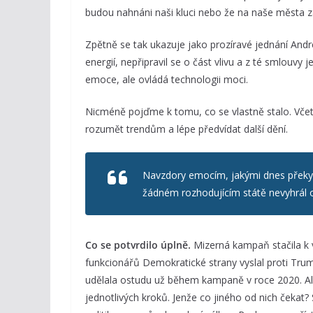
budou nahnáni naši kluci nebo že na naše města 
Zpětně se tak ukazuje jako prozíravé jednání Andr
energií, nepřipravil se o část vlivu a z té smlouvy 
emoce, ale ovládá technologii moci.
Nicméně pojďme k tomu, co se vlastně stalo. Vče
rozumět trendům a lépe předvídat další dění.
Navzdory emocím, jakými dnes překypu
žádném rozhodujícím státě nevyhrál o
Co se potvrdilo úplně.
Mizerná kampaň stačila k ví
funkcionářů Demokratické strany vyslal proti Tru
udělala ostudu už během kampaně v roce 2020. Ale
jednotlivých kroků. Jenže co jiného od nich čekat? 