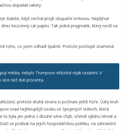
začnou dopadat rakety.
eje Babiše, když nechal projít okupační smlouvu. Neplýtval
je dnes bezcenný cár papíru. Tak jedná pragmatik, který necílí na
tně toho, co jsem odhadl špatně. Protože pochopit znamená
jí média, nebylo Trumpovo vítězství nijak razantní. V
 více než dvě procenta.
tězství, protože druhá strana si počínala ještě hůře. Úzký kruh
mpovi snad nejhloupější osobu ve Spojených státech, která
 to byla jen jedna z dlouhé série chyb, včetně výběru témat a
Stačí se podívat na jejich hospodářskou politiku, na zahraniční