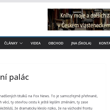
ČLÁNKY
VIDEA
OBCHOD
JNA (ŠKOLA)
KONT
ní palác
 z nadšených titulků na Fox News. To je samozřejmě přehnané,
h věcí, ty otevřou cestu k ještě lepším změnám, ty zase
žitější, že dramaticky kleslo riziko, že na východní frontu