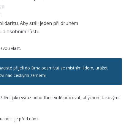
sti
t
lidaritu. Aby stáli jeden při druhém
u a osobním růstu.
svou vlast.
acisté přijeli do Brna posmívat se místním lidem, urážet
ství nad českými zeměmi.
dění jako výraz odhodlání tvrdě pracovat, abychom takovými
ucnost je před námi.