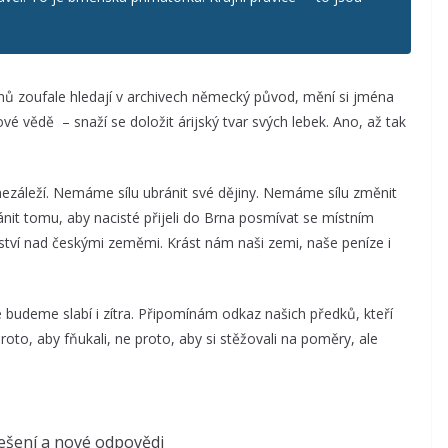
anů zoufale hledají v archivech německý původ, mění si jména
é vědě – snaží se doložit árijský tvar svých lebek. Ano, až tak
nezáleží. Nemáme sílu ubránit své dějiny. Nemáme sílu změnit
nit tomu, aby nacisté přijeli do Brna posmívat se místním
ství nad českými zeměmi. Krást nám naši zemi, naše peníze i
 budeme slabí i zítra. Připomínám odkaz našich předků, kteří
roto, aby fňukali, ne proto, aby si stěžovali na poměry, ale
řešení a nové odpovědi