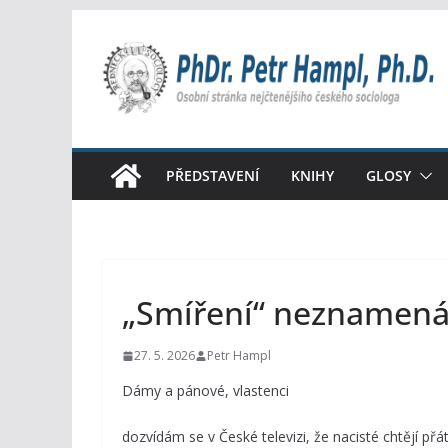
Přeskočit
na
obsah
PŘEDSTAVENÍ
KNIHY
GLOSY
„Smíření“ neznamená
27. 5. 2026
Petr Hampl
Dámy a pánové, vlastenci
dozvídám se v České televizi, že nacisté chtějí přá