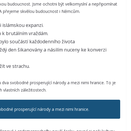
skou budoucnost. Jsme ochotni být velkomyslní a nepřipomínat
o. A přejeme skvělou budoucnost i Němcům.
i islámskou expanzi.
n k brutálním vraždám.
ylo součástí každodenního života
ždý den šikanovány a násilím nuceny ke konverzi
t ve strachu.
 dva svobodné prosperující národy a mezi nimi hranice. To je
vlastních záležitostech.
bodné prosperující národy a mezi nimi hranice.