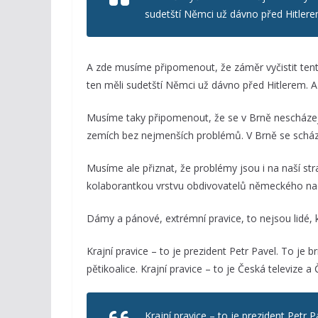
sudetští Němci už dávno před Hitlere
A zde musíme připomenout, že záměr vyčistit tent
ten měli sudetští Němci už dávno před Hitlerem. A
Musíme taky připomenout, že se v Brně nescházejí 
zemích bez nejmenších problémů. V Brně se schází 
Musíme ale přiznat, že problémy jsou i na naší st
kolaborantkou vrstvu obdivovatelů německého nac
Dámy a pánové, extrémní pravice, to nejsou lidé, kt
Krajní pravice – to je prezident Petr Pavel. To je b
pětikoalice. Krajní pravice – to je Česká televize a
Krajní pravice – to je prezident Petr 