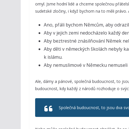
omyl. Jsme hodní lidé a chceme společnou přátel
sudetské zločiny, i když bychom na to měli práv
Ano, přáli bychom Němcům, aby odrazil
Aby v jejich zemi nedocházelo každý de
Aby beztrestné znásilňování Němek neb
Aby děti v německých školách nebyly ka
k islámu.
Aby nemuslimové v Německu nemuseli ží
Ale, dámy a pánové, společná budoucnost, to jsou
budoucnost, kdy každý z národů rozhoduje o svých 
Společná budoucnost, to jsou dva svo