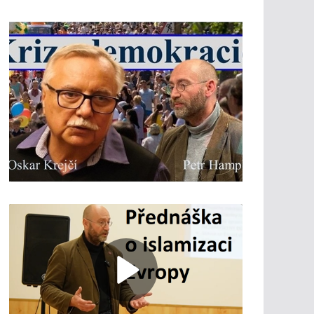
h
r
á
v
a
č