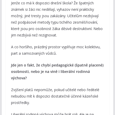
Jenže co má k dispozici dnešní škola? Že špatných
známek si žáci nic nedělají, vyhazov není prakticky
možný, jiné tresty jsou zakázány. Učitelům nezbývají
než podpásové metody typu tichého zesměšňování,
které jsou pro osobnost žáka děsivě destruktivní. Nebo
jim nezbývá než rezignovat.
A co horšího, prázdný prostor vyplňuje moc kolektivu,
part a samozvaných vůdců.
Jde jen o fakt, že chybí pedagogické (špatně placené)
osobnosti, nebo je na vině i liberální rodinná
výchova?
Zvýšení platů nepomůže, pokud učitelé nebo ředitelé
nebudou mít k dispozici dostatečně účinné kázeňské
prostředky.
Liberální rodinná výchova může hrát roli. Ale je na