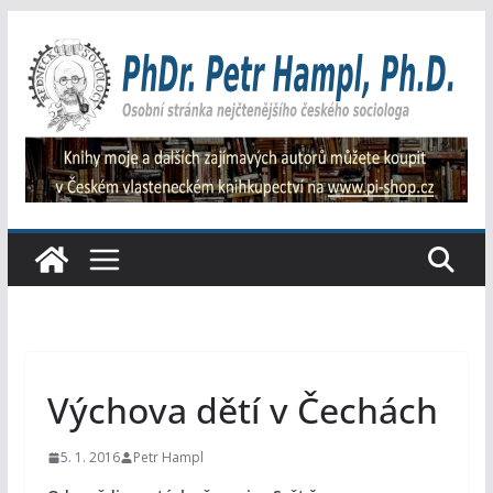
Přeskočit
na
obsah
Výchova dětí v Čechách
5. 1. 2016
Petr Hampl