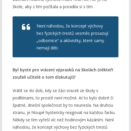
škole, aby s tím počítala a poradila si s tím.
Není náhodou, že koncept výchovy
bez fyzických trestů vesměs prosazují
„odbornice“ a aktivistky, které samy
nemají děti.
Byl byste pro vrácení výprasků na školách (někteří
zoufalí učitelé o tom diskutují)?
Vrátit se do dob, kdy se žáci vraceli ze školy s
podlitinami, to prostě není možné. Ať to bylo dobré či
špatné, dnešní společnost by to neunesla. Na druhou
stranu, je hloupé hystericky reagovat na každou facku.
Někdy se tím vyřeší víc než hodinovým kázáním. Není
náhodou, že koncept výchovy bez fyzických trestů