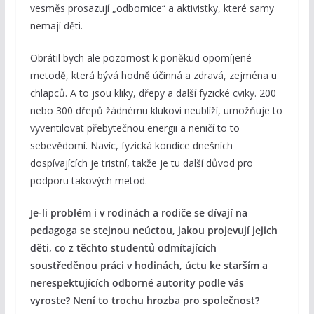
vesměs prosazují „odbornice“ a aktivistky, které samy
nemají děti.
Obrátil bych ale pozornost k poněkud opomíjené
metodě, která bývá hodně účinná a zdravá, zejména u
chlapců. A to jsou kliky, dřepy a další fyzické cviky. 200
nebo 300 dřepů žádnému klukovi neublíží, umožňuje to
vyventilovat přebytečnou energii a neničí to to
sebevědomí. Navíc, fyzická kondice dnešních
dospívajících je tristní, takže je tu další důvod pro
podporu takových metod.
Je-li problém i v rodinách a rodiče se dívají na
pedagoga se stejnou neúctou, jakou projevují jejich
děti, co z těchto studentů odmítajících
soustředěnou práci v hodinách, úctu ke starším a
nerespektujících odborné autority podle vás
vyroste? Není to trochu hrozba pro společnost?