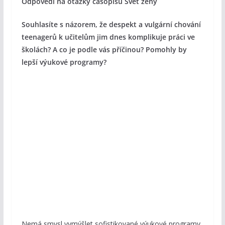
Odpovědi na otázky časopisu Svět ženy
Souhlasíte s názorem, že despekt a vulgární chování
teenagerů k učitelům jim dnes komplikuje práci ve
školách? A co je podle vás příčinou? Pomohly by
lepší výukové programy?
Nemá smysl vymýšlet sofistikované výukové programy,