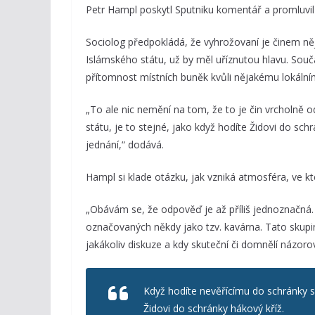
Petr Hampl poskytl Sputniku komentář a promluvil 
Sociolog předpokládá, že vyhrožovaní je činem ně
Islámského státu, už by měl uříznutou hlavu. Souč
přítomnost místních buněk kvůli nějakému lokálním
„To ale nic nemění na tom, že to je čin vrcholně
státu, je to stejné, jako když hodíte Židovi do sc
jednání,“ dodává.
Hampl si klade otázku, jak vzniká atmosféra, ve kt
„Obávám se, že odpověď je až příliš jednoznačná. 
označovaných někdy jako tzv. kavárna. Tato skupin
jakákoliv diskuze a kdy skuteční či domnělí názoroví
Když hodíte nevěřícímu do schránky s
Židovi do schránky hákový kříž.