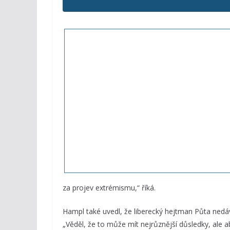
za projev extrémismu,“ říká.
Hampl také uvedl, že liberecký hejtman Půta nedáv
„Věděl, že to může mít nejrůznější důsledky, ale a