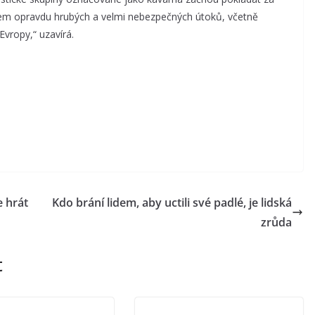
rčem opravdu hrubých a velmi nebezpečných útoků, včetně
Evropy,“ uzavírá.
e hrát
Kdo brání lidem, aby uctili své padlé, je lidská
zrůda
t