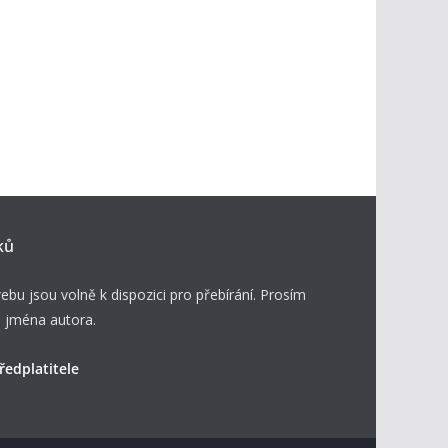
ků
ebu jsou volně k dispozici pro přebírání. Prosím
 jména autora.
ředplatitele