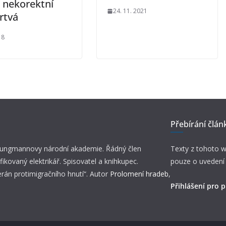
i nekorektní
24. 11. 2021
rtvá
18
Přebírání člán
 Jungmannovy národní akademie. Řádný člen
Texty z tohoto w
fikovaný elektrikář. Spisovatel a knihkupec.
pouze o uvedení
erán protimigračního hnutí“. Autor
Prolomení hradeb
,
Přihlášení pro p