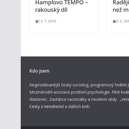
Hamplovo TEMPO –
Raděj
rakouský díl
než m
12. 7. 2016
9. 3. 20
Kdo jsem
Nejprodávanější český sociolog, programový ředitel
Mezinárodní asociace pozitivní psychologie. Plně kvali
Vlastenec. Zastánce racionality a moderní vědy. „Vet
Cesty z nevolnictví
a dalších knih.