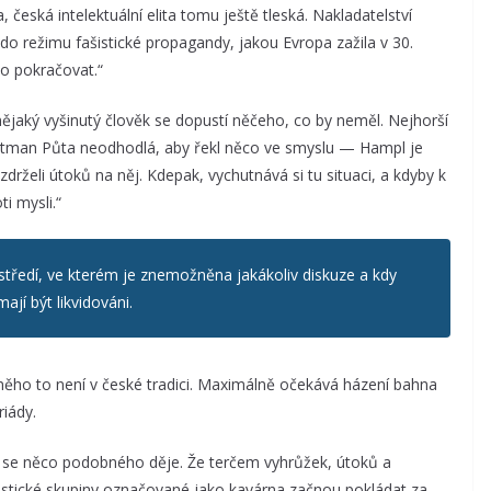
eská intelektuální elita tomu ještě tleská. Nakladatelství
o režimu fašistické propagandy, jakou Evropa zažila v 30.
ho pokračovat.“
ějaký vyšinutý člověk se dopustí něčeho, co by neměl. Nejhorší
ejtman Půta neodhodlá, aby řekl něco ve smyslu — Hampl je
drželi útoků na něj. Kdepak, vychutnává si tu situaci, a kdyby k
i mysli.“
rostředí, ve kterém je znemožněna jakákoliv diskuze a kdy
ají být likvidováni.
něho to není v české tradici. Maximálně očekává házení bahna
iády.
 se něco podobného děje. Že terčem vyhrůžek, útoků a
šistické skupiny označované jako kavárna začnou pokládat za