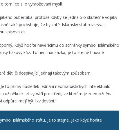
o tom, co si o vyhrožovaní myslí.
jakého puberťáka, protože kdyby se jednalo o skutečné vojáky
asně také pochybuje, že by chtěl Islámský stát rozkrývat
u spisovateli.
 odporný. Když hodíte nevěřícímu do schránky symbol Islámského
hránky hákový kříž. To není nadsázka, je to stejně hnusné
eré děti či dospívající jednají takovým způsobem.
Je to přímý důsledek jednání neomarxistických intelektuálů
a už několik let vytváří prostředí, ve kterém je znemožněna
 odpůrci mají být likvidováni.“
ymbol Islámského státu, je to stejné, jako když hodíte