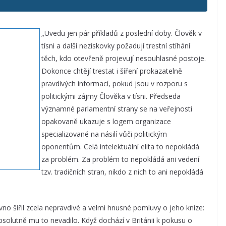
„Uvedu jen pár příkladů z poslední doby. Člověk v
tísni a další neziskovky požadují trestní stíhání
těch, kdo otevřeně projevují nesouhlasné postoje.
Dokonce chtějí trestat i šíření prokazatelně
pravdivých informací, pokud jsou v rozporu s
politickými zájmy Člověka v tísni. Předseda
významné parlamentní strany se na veřejnosti
opakovaně ukazuje s logem organizace
specializované na násilí vůči politickým
oponentům. Celá intelektuální elita to nepokládá
za problém. Za problém to nepokládá ani vedení
tzv. tradičních stran, nikdo z nich to ani nepokládá
no šířil zcela nepravdivé a velmi hnusné pomluvy o jeho knize:
bsolutně mu to nevadilo. Když dochází v Británii k pokusu o