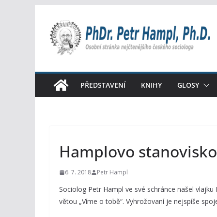
Přeskočit
na
obsah
PŘEDSTAVENÍ
KNIHY
GLOSY
Hamplovo stanovisk
6. 7. 2018
Petr Hampl
Sociolog Petr Hampl ve své schránce našel vlajku 
větou „Víme o tobě“. Vyhrožovaní je nejspíše spoje