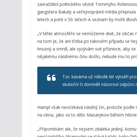
zavraždění politického vězně Tommyho Robinsona, č
gangstera Bakaly a veřejnoprávní média přepnula d
letech a poté v 50. letech A seznam by mohl dlou
„V téhle atmosféře se nemůžeme divit, že občas n
na tom je, že ani třeba po takovém případu se h
hnusný a smrdí, ale vyzývám své příznivce, aby se z
nějakému násilnému činu došlo, nebude mu to prot
Tzv. kavárna už několik let vytváří p
skuteční či domnělí názoroví odpůrci m
Hampl však neočekává násilný čin, protože podle 
na okna, jako se to dělo Masarykovi během hilsner
„Připomínám ale, že nejsem zdaleka jediný, komu
nejrůznějšího šikanování se stává každý, koho fa