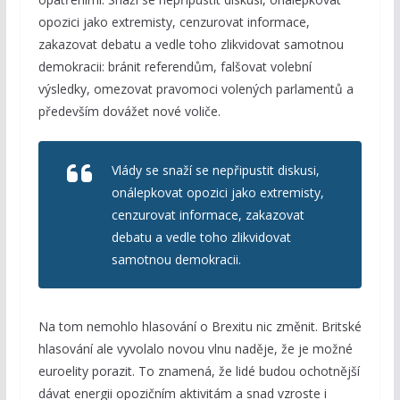
opozici jako extremisty, cenzurovat informace,
zakazovat debatu a vedle toho zlikvidovat samotnou
demokracii: bránit referendům, falšovat volební
výsledky, omezovat pravomoci volených parlamentů a
především dovážet nové voliče.
Vlády se snaží se nepřipustit diskusi,
onálepkovat opozici jako extremisty,
cenzurovat informace, zakazovat
debatu a vedle toho zlikvidovat
samotnou demokracii.
Na tom nemohlo hlasování o Brexitu nic změnit. Britské
hlasování ale vyvolalo novou vlnu naděje, že je možné
euroelity porazit. To znamená, že lidé budou ochotnější
dávat energii opozičním aktivitám a snad vzroste i