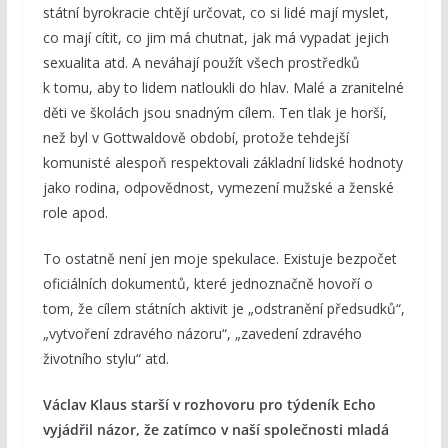
státní byrokracie chtějí určovat, co si lidé mají myslet,
co mají cítit, co jim má chutnat, jak má vypadat jejich
sexualita atd. A neváhají použít všech prostředků
k tomu, aby to lidem natloukli do hlav. Malé a zranitelné
děti ve školách jsou snadným cílem. Ten tlak je horší,
než byl v Gottwaldově období, protože tehdejší
komunisté alespoň respektovali základní lidské hodnoty
jako rodina, odpovědnost, vymezení mužské a ženské
role apod.
To ostatně není jen moje spekulace. Existuje bezpočet
oficiálních dokumentů, které jednoznačně hovoří o
tom, že cílem státních aktivit je „odstranění předsudků“,
„vytvoření zdravého názoru“, „zavedení zdravého
životního stylu“ atd.
Václav Klaus starší v rozhovoru pro týdeník Echo
vyjádřil názor, že zatímco v naší společnosti mladá