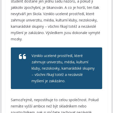
student dostane jen jednu sadu názorů, a pokud ji
jakkoliv zpochybní, je šikanován. A co je horší, ten tlak
nevytváří jen škola. Vzniklo ucelené prostředí, které
zahrnuje univerzitu, média, kulturní kluby, neziskovky,
kamarádské skupiny – všichni říkají totéž a nezávislé
myšlení je zakázáno. Výsledkem jsou dokonale vymyté
mozky.
Vzniklo ucelené prostředí, které
zahrnuje univerzitu, média, kulturní
kluby, neziskovky, kamarádské skupiny
– všichni říkají totéž a nezávislé
myšlení je zakázáno.
Samozřejmě, nepostihuje to celou společnost. Pokud
nemáte vyšší ambice než být skladníkem nebo
soustružníkem, pak si můžete zachovat nezávislé