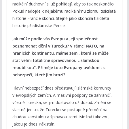
radikální duchovní si už pohlídají, aby to tak neskončilo.
Pokud nedojde k nějakému radikálnímu zlomu, tisíciletá
historie Francie skončí. Stejně jako skončila tisíciletá
historie předislámské Persie.
Jak může podle vás Evropu a její společnost
poznamenat dění v Turecku? V rámci NATO, na
hranicích kontinentu, máme zemi, která se může
stát velmi totalitně spravovanou „islámskou
republikou“. Přiměje toto Evropany uvědomit si
nebezpečí, které jim hrozí?
Hlavní nebezpečí dnes představují islámské komunity
v evropských zemích. A masivní podpory ze zahraničí,
včetně Turecka, se jim dostávalo už dosud. Změní se
vlastně jen to, že Turecko se postupně přemění na
chudou zaostalou a špinavou zemi. Možná takovou,
jakou je dnes Pákistán.