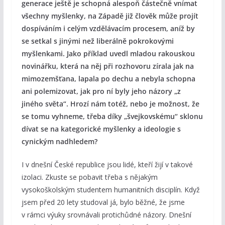
generace ještě je schopná alespoň částečně vnímat
všechny myšlenky, na Západě již člověk může projít
dospíváním i celým vzdělávacím procesem, aníž by
se setkal s jinými než liberálně pokrokovými
myšlenkami. Jako příklad uvedl mladou rakouskou
novinářku, která na něj při rozhovoru zírala jak na
mimozemšťana, lapala po dechu a nebyla schopna
ani polemizovat, jak pro ní byly jeho názory „z
jiného světa“. Hrozí nám totéž, nebo je možnost, že
se tomu vyhneme, třeba díky „švejkovskému“ sklonu
dívat se na kategorické myšlenky a ideologie s
cynickým nadhledem?
I v dnešní České republice jsou lidé, kteří žijí v takové
izolaci. Zkuste se pobavit třeba s nějakým
vysokoškolským studentem humanitních disciplín. Když
jsem před 20 lety studoval já, bylo běžné, že jsme
v rámci výuky srovnávali protichůdné názory. Dnešní