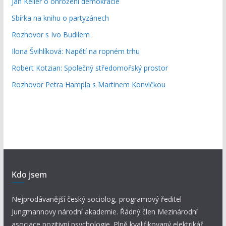
Jan Keller o ohrožení demokracie
Sbírka na knihu o partyzánech
Rozhovor s Ivo Budilem
Ilona Švihlíková: Napětí na ropném trhu
Robert Kotzian: Společný středomořský prostor
Rozhovor Petra Hampla s Martinem Konvičkou
Kdo jsem
Nejprodávanější český sociolog, programový ředitel
Jungmannovy národní akademie. Řádný člen Mezinárodní
asociace pozitivní psychologie. Plně kvalifikovaný elektrikář.