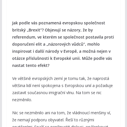
Jak podle vás poznamená evropskou společnost
britský „Brexit“? Objevují se názory, že by
referendum, ve kterém se společnost postavila proti
doporučení elit a „názorových vůdců“, mohlo
inspirovat i další národy v Evropě, a možná nejen v
otázce příslušnosti k Evropské unii. Může podle vás
nastat tento efekt?
Ve většině evropských zemí je tomu tak, že naprostá
většina lidí není spokojena s Evropskou unií a požaduje
zastavit současnou imigrační vlnu. Na tom se nic
nezměnilo.
Nic se nezměnilo ani na tom, že vládnoucí menšiny ví,
že nemají podporu obyvatel. Řeší to různými
opatřeními. Snaží se nepřipustit diskusi, onálepkovat