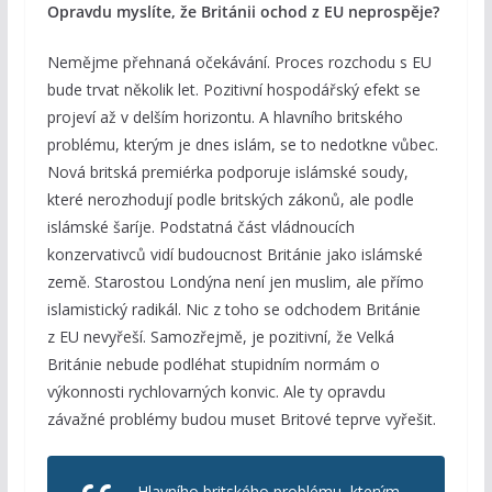
Opravdu myslíte, že Británii ochod z EU neprospěje?
Nemějme přehnaná očekávání. Proces rozchodu s EU
bude trvat několik let. Pozitivní hospodářský efekt se
projeví až v delším horizontu. A hlavního britského
problému, kterým je dnes islám, se to nedotkne vůbec.
Nová britská premiérka podporuje islámské soudy,
které nerozhodují podle britských zákonů, ale podle
islámské šaríje. Podstatná část vládnoucích
konzervativců vidí budoucnost Británie jako islámské
země. Starostou Londýna není jen muslim, ale přímo
islamistický radikál. Nic z toho se odchodem Británie
z EU nevyřeší. Samozřejmě, je pozitivní, že Velká
Británie nebude podléhat stupidním normám o
výkonnosti rychlovarných konvic. Ale ty opravdu
závažné problémy budou muset Britové teprve vyřešit.
Hlavního britského problému, kterým