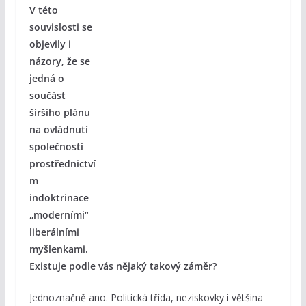
V této
souvislosti se
objevily i
názory, že se
jedná o
součást
širšího plánu
na ovládnutí
společnosti
prostřednictví
m
indoktrinace
„moderními“
liberálními
myšlenkami.
Existuje podle vás nějaký takový záměr?
Jednoznačně ano. Politická třída, neziskovky i většina