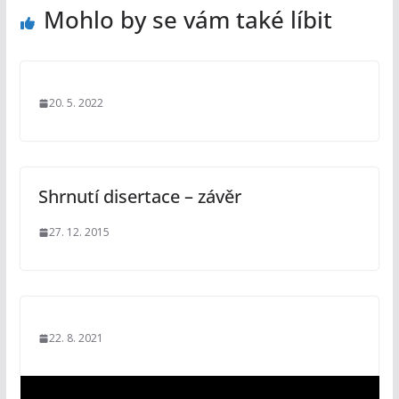
Mohlo by se vám také líbit
20. 5. 2022
Shrnutí disertace – závěr
27. 12. 2015
22. 8. 2021
V