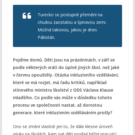
Turecko se postupně přemění na
chudou zaostalou a špinavou zemi.
Možná takovou, jakou je dnes
Pákistán.
Pojďme domů. Děti jsou na prázdninách, v září se
podle některých vrátí do úplně jiných škol, než jaké
v červnu opouštěly. Otázka inkluzivního vzdělávání,
které se má rozjet, má řadu kritiků, například
stínového ministra školství z ODS Václava Klause
mladšího. Co podle vás může v důsledku tohoto
procesu ve společnosti nastat, až dorostou
generace, které inkluzivním vzděláváním prošly?
Ono se změní vlastně jen to, že dále klesne úroveň
výuky na školách, kam své děti posílají běžní pracující.