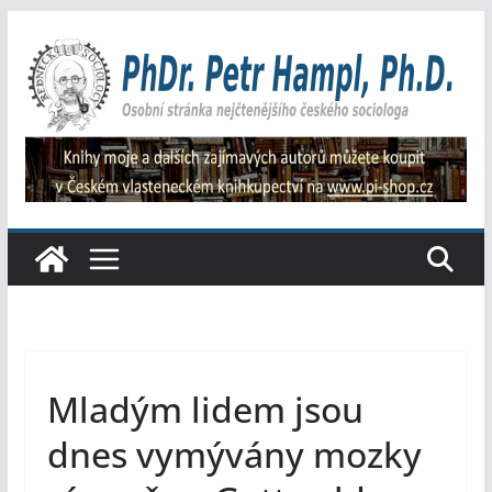
Přeskočit
na
obsah
Mladým lidem jsou
dnes vymývány mozky