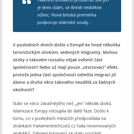
je dnes islám, se Brexit nedotkne
vůbec. Nová britská premiérka
podporuje islámské soudy…
V posledních dnech došlo v Evropě ke hned několika
teroristickým útokům, vedených imigranty. Mohou
útoky v takovém rozsahu nějak ovlivnit část
společnosti? Nebo už mají pouze „utvrzovací“ efekt,
protože jedna část společnosti odmítla imigraci již
dávno a druhá něco takového neudělá za žádných
okolností?
Stalo se něco závažnějšího než „jen“ několik útoků.
Islamizace Evropy vstoupila do další fáze. Došlo k
tomu, co v posledních měsících předpovídala na
stránkách ParlamentníchListů.cz řada renomovaných
analytiků. Zabíjení Evropanů se stalo součástí