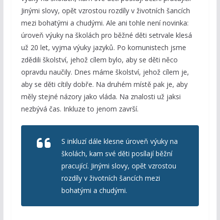
Jinými slovy, opět vzrostou rozdíly v životních šancích
mezi bohatými a chudými. Ale ani tohle není novinka:
úroveň výuky na školách pro běžné děti setrvale klesá
už 20 let, vyjma výuky jazyků. Po komunistech jsme
zdědili školství, jehož cílem bylo, aby se děti něco
opravdu naučily. Dnes máme školství, jehož cílem je,
aby se děti cítily dobře. Na druhém místě pak je, aby
měly stejné názory jako vláda. Na znalosti už jaksi
nezbývá čas. Inkluze to jenom završí.
S inkluzí dále klesne úroveň výuky na
školách, kam své děti posílají běžní
pracující. Jinými slovy, opět vzrostou
rozdíly v životních šancích mezi
bohatými a chudými.