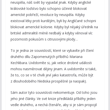
neuspěla, náš svět by vypadal jinak. Kdyby anglické
královské loďstvo bylo schopno účinně blokovat
americké pobřeží, revoluce by neuspěla. Kdyby
existoval léky proti kurdějím, byli by Angličané schopni
blokovat americké kolonie. Kdyby byl nějaký úředník na
britské admiralitě méně nedbalý a kdyby věnoval víc
pozornosti pokusům s citrusovými plody…
To je jedna ze souvislostí, které se vybavíte při čtení
druhého dílu Zapomenutých příběhů Mariana
Kechlibara. Uvědomíte si, jak velice drobné události
mohou nasměrovat dějiny jinam. A uvědomíte si také,
že to, co se v té chvíli jeví jako katastrofa, může být
z dlouhodobého hlediska prospěšné (a naopak).
Sám autor tyto souvislosti nekomentuje. Od toho jsou
jeho jiné články. Ve své knize předkládá příběhy jeden
vedle druhého, a nechá čtenáře, aby si je sám propojil