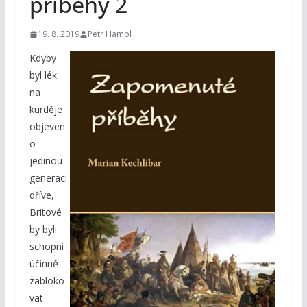
příběhy 2
19. 8. 2019
Petr Hampl
Kdyby
byl lék
na
kurděje
objeven
o
jedinou
generaci
dříve,
Britové
by byli
schopni
účinně
zabloko
vat