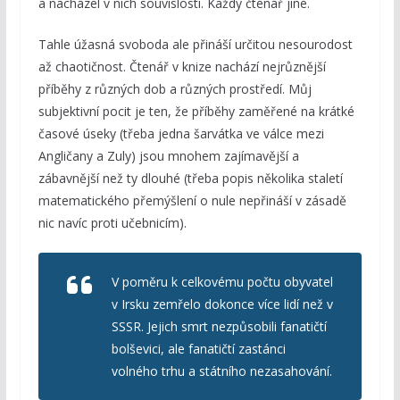
a nacházel v nich souvislosti. Každý čtenář jiné.
Tahle úžasná svoboda ale přináší určitou nesourodost
až chaotičnost. Čtenář v knize nachází nejrůznější
příběhy z různých dob a různých prostředí. Můj
subjektivní pocit je ten, že příběhy zaměřené na krátké
časové úseky (třeba jedna šarvátka ve válce mezi
Angličany a Zuly) jsou mnohem zajímavější a
zábavnější než ty dlouhé (třeba popis několika staletí
matematického přemýšlení o nule nepřináší v zásadě
nic navíc proti učebnicím).
V poměru k celkovému počtu obyvatel
v Irsku zemřelo dokonce více lidí než v
SSSR. Jejich smrt nezpůsobili fanatičtí
bolševici, ale fanatičtí zastánci
volného trhu a státního nezasahování.