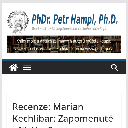
Přeskočit
na
obsah
Recenze: Marian
Kechlibar: Zapomenuté