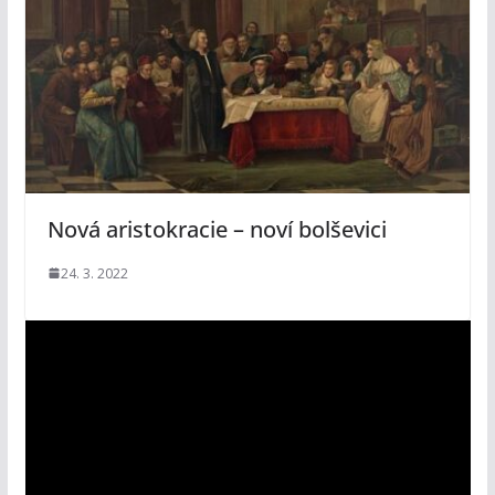
Nová aristokracie – noví bolševici
24. 3. 2022
V
i
d
e
o
p