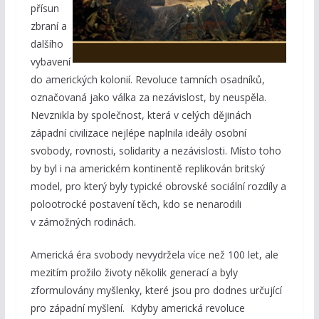
přísun
zbraní a
dalšího
vybavení
do amerických kolonií. Revoluce tamních osadníků,
označovaná jako válka za nezávislost, by neuspěla.
Nevznikla by společnost, která v celých dějinách
západní civilizace nejlépe naplnila ideály osobní
svobody, rovnosti, solidarity a nezávislosti. Místo toho
by byl i na americkém kontinentě replikován britský
model, pro který byly typické obrovské sociální rozdíly a
polootrocké postavení těch, kdo se nenarodili
v zámožných rodinách.
Americká éra svobody nevydržela více než 100 let, ale
mezitím prožilo životy několik generací a byly
zformulovány myšlenky, které jsou pro dodnes určující
pro západní myšlení. Kdyby americká revoluce