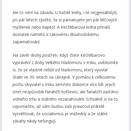
Ale to není na závadu. U každé knihy, i té nejgeniálnější,
po pár letech zjistíte, že si pamatujete jen pár klíčových
myšlenek nebo kapitol. A Kechlibarova kniha přináší
dostatek námětů k takovému dlouhodobému
zapamatování.
Na závěr druhý postřeh. Když čtete Kechlibarovo
vyprávění z doby Velkého hladomoru v Irsku, uvědomíte
si, že se vlastně nelišil od hladomoru, který vyvolal
Stalin ve 30. letech na Ukrajině. V poměru k celkovému
počtu obyvatel v Irsku zemřelo dokonce více lidí. Jejich
smrt nezpůsobili fanatičtí bolševici, ale fanatičtí zastánci
volného trhu a státního nezasahování. Schválně si na to
vzpomeňte, až vám budou vaši pravicoví přátelé
vysvětlovat, že socialismus je vražedný a že státní
zásahy nikdy nefungují.