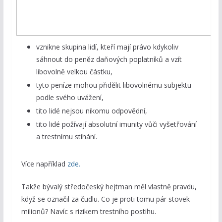
vznikne skupina lidí, kteří mají právo kdykoliv
sáhnout do peněz daňových poplatníků a vzít
libovolně velkou částku,
tyto peníze mohou přidělit libovolnému subjektu
podle svého uvážení,
tito lidé nejsou nikomu odpovědní,
tito lidé požívají absolutní imunity vůči vyšetřování
a trestnímu stíhání.
Více například
zde.
Takže bývalý středočeský hejtman měl vlastně pravdu,
když se označil za čudlu. Co je proti tomu pár stovek
milionů? Navíc s rizikem trestního postihu.