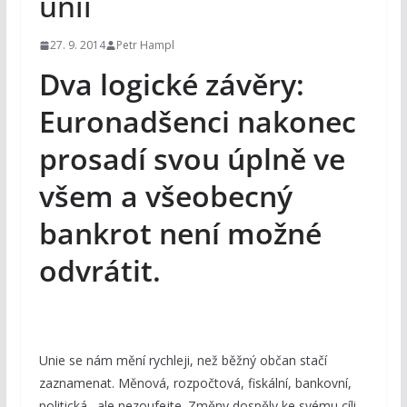
unii
27. 9. 2014
Petr Hampl
Dva logické závěry:
Euronadšenci nakonec
prosadí svou úplně ve
všem a všeobecný
bankrot není možné
odvrátit.
Unie se nám mění rychleji, než běžný občan stačí
zaznamenat. Měnová, rozpočtová, fiskální, bankovní,
politická…ale nezoufejte. Změny dospěly ke svému cíli.