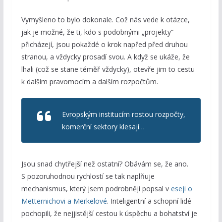
Vymyšleno to bylo dokonale. Což nás vede k otázce,
jak je možné, že ti, kdo s podobnými „projekty“
přicházejí, jsou pokaždé o krok napřed před druhou
stranou, a vždycky prosadí svou. A když se ukáže, že
lhali (což se stane téměř vždycky), otevře jim to cestu
k dalším pravomocím a dalším rozpočtům.
Evropským institucím rostou rozpočty,
komerční sektory klesají…
Jsou snad chytřejší než ostatní? Obávám se, že ano.
S pozoruhodnou rychlostí se tak naplňuje
mechanismus, který jsem podrobněji popsal v
eseji o
Metternichovi a Merkelové
. Inteligentní a schopní lidé
pochopili, že nejjistější cestou k úspěchu a bohatství je