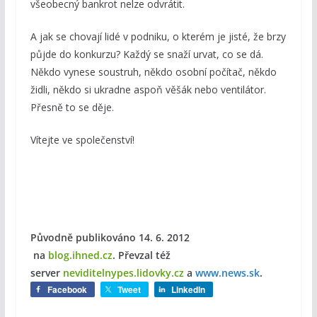
všeobecný bankrot nelze odvrátit.
A jak se chovají lidé v podniku, o kterém je jisté, že brzy
půjde do konkurzu? Každý se snaží urvat, co se dá.
Někdo vynese soustruh, někdo osobní počítač, někdo
židli, někdo si ukradne aspoň věšák nebo ventilátor.
Přesně to se děje.
Vítejte ve společenství!
Původně publikováno 14. 6. 2012
na
blog.ihned.cz
. Převzal též
server
neviditelnypes.lidovky.cz
a
www.news.sk
.
Facebook
Tweet
LinkedIn