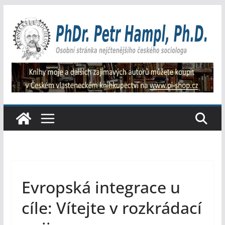
Přeskočit
na
obsah
Evropská integrace u
cíle: Vítejte v rozkrádací