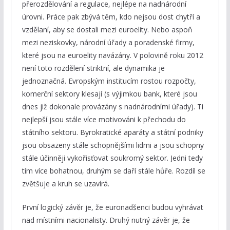
přerozdělování a regulace, nejlépe na nadnárodní
úrovni. Práce pak zbývá těm, kdo nejsou dost chytří a
vzdělaní, aby se dostali mezi euroelity. Nebo aspoň
mezi neziskovky, národní úřady a poradenské firmy,
které jsou na euroelity navázány. V polovině roku 2012
není toto rozdělení striktní, ale dynamika je
jednoznačná. Evropským institucím rostou rozpočty,
komerční sektory klesají (s výjimkou bank, které jsou
dnes již dokonale provázány s nadnárodními úřady). Ti
nejlepší jsou stále více motivováni k přechodu do
státního sektoru. Byrokratické aparáty a státní podniky
jsou obsazeny stále schopnějšími lidmi a jsou schopny
stále účinněji vykořisťovat soukromý sektor. Jedni tedy
tím více bohatnou, druhým se daří stále hůře. Rozdíl se
zvětšuje a kruh se uzavírá.
První logický závěr je, že euronadšenci budou vyhrávat
nad místními nacionalisty. Druhý nutný závěr je, že