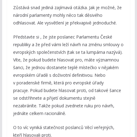
Zůstává snad jediná zajímavá otázka. Jak je možné, že
národní parlamenty mohly něco tak děsivého
odhlasovat. Ale vysvětlení je překvapivě jednoduché.
Představte si , že jste poslanec Parlamentu České
republiky a že před vámi leží návrh na změnu smlouvy o
evropských společenstvích (tak se ta lumpárna nazývá).
Víte, že pokud budete hlasovat pro, máte významnou
šanci, že jednou dostanete teplé místečko v nějakém
evropském úřadě s doživotní definitivou. Nebo
v poradenské firmě, která pro evropské úřady
pracuje. Pokud budete hlasovat proti, od takové šance
se odstřihnete a přijetí dokumentu stejně
nezabráníte. Takže pokud zvednete ruku pro návrh,
jednáte celkem racionálně.
O to víc vyniká statečnost poslanců Věcí veřejných,
kteří hlasovali proti.