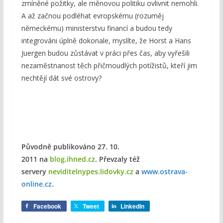
zmíněné požitky, ale měnovou politiku ovlivnit nemohli.
A až začnou podléhat evropskému (rozuměj
německému) ministerstvu financí a budou tedy
integrováni úplně dokonale, myslíte, že Horst a Hans
Juergen budou zůstávat v práci přes čas, aby vyřešili
nezaměstnanost těch přičmoudlých potížistů, kteří jim
nechtějí dát své ostrovy?
Původně publikováno 27. 10.
2011
na
blog.ihned.cz
. Převzaly též
servery
neviditelnypes.lidovky.cz
a
www.ostrava-
online.cz
.
Facebook
Tweet
LinkedIn