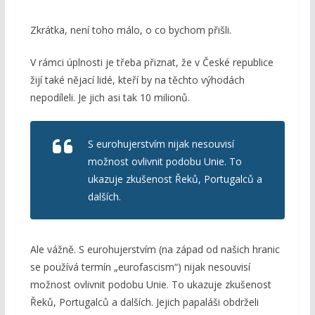
Zkrátka, není toho málo, o co bychom přišli.
V rámci úplnosti je třeba přiznat, že v České republice
žijí také nějací lidé, kteří by na těchto výhodách
nepodíleli. Je jich asi tak 10 milionů.
S eurohujerstvím nijak nesouvisí
možnost ovlivnit podobu Unie. To
ukazuje zkušenost Řeků, Portugalců a
dalších.
Ale vážně. S eurohujerstvím (na západ od našich hranic
se používá termín „eurofascism“) nijak nesouvisí
možnost ovlivnit podobu Unie. To ukazuje zkušenost
Řeků, Portugalců a dalších. Jejich papaláši obdrželi