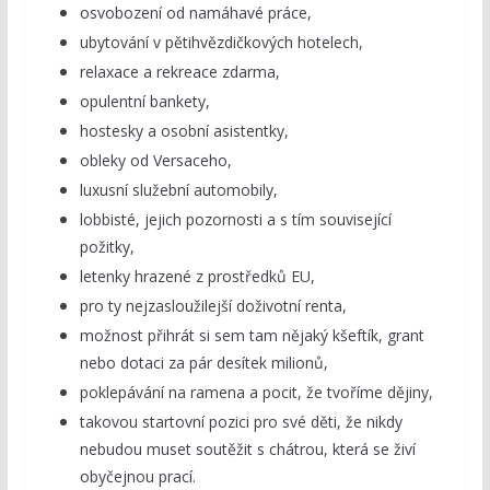
osvobození od namáhavé práce,
ubytování v pětihvězdičkových hotelech,
relaxace a rekreace zdarma,
opulentní bankety,
hostesky a osobní asistentky,
obleky od Versaceho,
luxusní služební automobily,
lobbisté, jejich pozornosti a s tím související
požitky,
letenky hrazené z prostředků EU,
pro ty nejzasloužilejší doživotní renta,
možnost přihrát si sem tam nějaký kšeftík, grant
nebo dotaci za pár desítek milionů,
poklepávání na ramena a pocit, že tvoříme dějiny,
takovou startovní pozici pro své děti, že nikdy
nebudou muset soutěžit s chátrou, která se živí
obyčejnou prací.