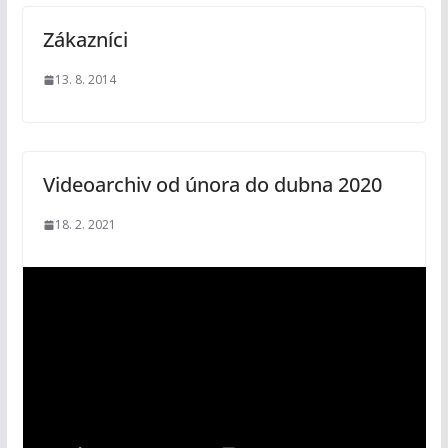
Zákazníci
13. 8. 2014
Videoarchiv od února do dubna 2020
18. 2. 2021
V
i
d
e
o
p
ř