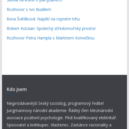
Rozhovor s Ivo Budilem
Ilona Švihlíková: Napětí na ropném trhu
Robert Kotzian: Společný středomořský prostor
Rozhovor Petra Hampla s Martinem Konvičkou
Kdo jsem
Nejprodávanější český sociolog, programový ředitel
Jungmannovy národní akademie. Řádný člen Mezinárodní
asociace pozitivní psychologie. Plně kvalifikovaný elektrikář.
Spisovatel a knihkupec. Vlastenec. Zastánce racionality a