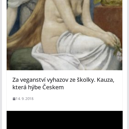
Za veganství vyhazov ze školky. Kauza,
která hýbe Českem
14. 9. 2018
V
i
d