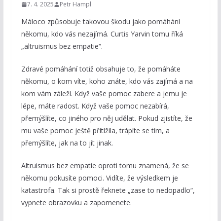
7. 4. 2025
Petr Hampl
Máloco způsobuje takovou škodu jako pomáhání
někomu, kdo vás nezajímá. Curtis Yarvin tomu říká
„altruismus bez empatie“.
Zdravé pomáhání totiž obsahuje to, že pomáháte
někomu, o kom víte, koho znáte, kdo vás zajímá a na
kom vám záleží. Když vaše pomoc zabere a jemu je
lépe, máte radost. Když vaše pomoc nezabírá,
přemýšlíte, co jiného pro něj udělat. Pokud zjistíte, že
mu vaše pomoc ještě přitížila, trápíte se tím, a
přemýšlíte, jak na to jít jinak.
Altruismus bez empatie oproti tomu znamená, že se
někomu pokusíte pomoci. Vidíte, že výsledkem je
katastrofa. Tak si prostě řeknete „zase to nedopadlo“,
vypnete obrazovku a zapomenete.