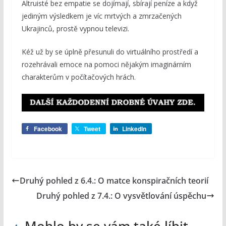
Altruisté bez empatie se dojímají, sbírají peníze a když
jediným výsledkem je víc mrtvých a zmrzačených
Ukrajinců, prostě vypnou televizi.
Kéž už by se úplně přesunuli do virtuálního prostředí a
rozehrávali emoce na pomoci nějakým imaginárním
charakterům v počítačových hrách.
Facebook
Tweet
LinkedIn
Druhý pohled z 6.4.: O matce konspiračních teorií
Druhý pohled z 7.4.: O vysvětlování úspěchu
Mohlo by se vám také líbit