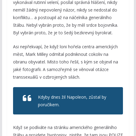
vykonával rutinní velení, posílal správná hlášení, nikdy
neměl žádný nepovolený názor, nikdy se nedostal do
konfliktu… a postoupil až na náčelníka generálního
štábu. Nebyl vybrán proto, že by měl srdce bojovníka.
Byl vybrán proto, že je to šedý bezkrevný byrokrat.
Asi nepřekvapí, že když loni hořela centra amerických
měst, Mark Milley odmítal podniknout cokoliv na
obranu obyvatel. Místo toho řešil, s kým se objevil na
jaké fotografii. A samozřejmě se věnoval otázce
transsexuálů v ozbrojených silách.
Kdyby dnes žil Napoleon, zůstal by
poručíkem.
Když se podíváte na stránku amerického generálního
štábu a projdete životopisy, zjistíte, že tam jsou POUZE