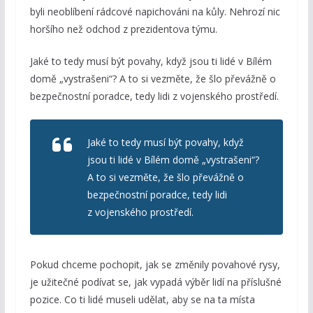
byli neoblíbení rádcové napichováni na kůly. Nehrozí nic
horšího než odchod z prezidentova týmu.
Jaké to tedy musí být povahy, když jsou ti lidé v Bílém
domě „vystrašeni“? A to si vezměte, že šlo převážně o
bezpečnostní poradce, tedy lidi z vojenského prostředí.
Jaké to tedy musí být povahy, když
jsou ti lidé v Bílém domě „vystrašeni“?
A to si vezměte, že šlo převážně o
bezpečnostní poradce, tedy lidi
z vojenského prostředí.
Pokud chceme pochopit, jak se změnily povahové rysy,
je užitečné podívat se, jak vypadá výběr lidí na příslušné
pozice. Co ti lidé museli udělat, aby se na ta místa