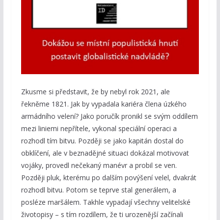
Zkusme si představit, že by nebyl rok 2021, ale
řekněme 1821. Jak by vypadala kariéra člena úzkého
armádního velení? Jako poručík pronikl se svým oddílem
mezi liniemi nepřítele, vykonal speciální operaci a
rozhodl tím bitvu. Později se jako kapitán dostal do
obklíčení, ale v beznadějné situaci dokázal motivovat
vojáky, provedl nečekaný manévr a probil se ven.
Později pluk, kterému po dalším povýšení velel, dvakrát
rozhodl bitvu. Potom se teprve stal generálem, a
posléze maršálem. Takhle vypadají všechny velitelské
životopisy – s tím rozdílem, že ti urozenější začínali