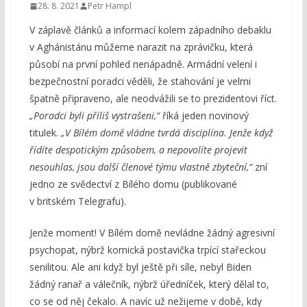
28. 8. 2021
Petr Hampl
V záplavě článků a informací kolem západního debaklu
v Aghánistánu můžeme narazit na zprávičku, která
působí na první pohled nenápadně. Armádní velení i
bezpečnostní poradci věděli, že stahování je velmi
špatně připraveno, ale neodvážili se to prezidentovi říct.
„Poradci byli příliš vystrašeni,“
říká jeden novinový
titulek.
„V Bílém domě vládne tvrdá disciplína. Jenže když
řídíte despotickým způsobem, a nepovolíte projevit
nesouhlas, jsou další členové týmu vlastně zbyteční,“
zní
jedno ze svědectví z Bílého domu (publikované
v britském Telegrafu).
Jenže moment! V Bílém domě nevládne žádný agresivní
psychopat, nýbrž komická postavička trpící stařeckou
senilitou. Ale ani když byl ještě při síle, nebyl Biden
žádný ranař a válečník, nýbrž úředníček, který dělal to,
co se od něj čekalo. A navíc už nežijeme v době, kdy