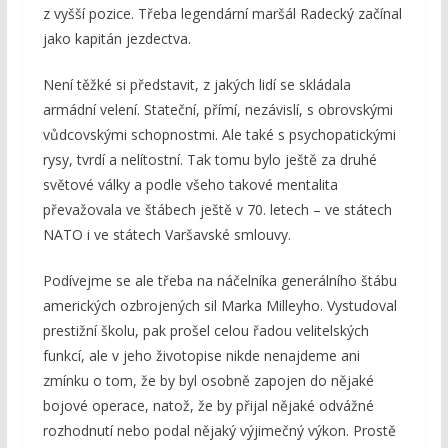
z vyšší pozice. Třeba legendární maršál Radecký začínal
jako kapitán jezdectva.
Není těžké si představit, z jakých lidí se skládala
armádní velení. Stateční, přímí, nezávislí, s obrovskými
vůdcovskými schopnostmi. Ale také s psychopatickými
rysy, tvrdí a nelítostní. Tak tomu bylo ještě za druhé
světové války a podle všeho takové mentalita
převažovala ve štábech ještě v 70. letech – ve státech
NATO i ve státech Varšavské smlouvy.
Podívejme se ale třeba na náčelníka generálního štábu
amerických ozbrojených sil Marka Milleyho. Vystudoval
prestižní školu, pak prošel celou řadou velitelských
funkcí, ale v jeho životopise nikde nenajdeme ani
zmínku o tom, že by byl osobně zapojen do nějaké
bojové operace, natož, že by přijal nějaké odvážné
rozhodnutí nebo podal nějaký výjimečný výkon. Prostě