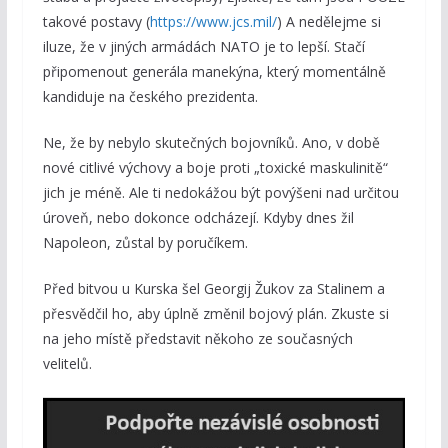
takové postavy (
https://www.jcs.mil/
) A nedělejme si
iluze, že v jiných armádách NATO je to lepší. Stačí
připomenout generála manekýna, který momentálně
kandiduje na českého prezidenta.
Ne, že by nebylo skutečných bojovníků. Ano, v době
nové citlivé výchovy a boje proti „toxické maskulinitě“
jich je méně. Ale ti nedokážou být povýšeni nad určitou
úroveň, nebo dokonce odcházejí. Kdyby dnes žil
Napoleon, zůstal by poručíkem.
Před bitvou u Kurska šel Georgij Žukov za Stalinem a
přesvědčil ho, aby úplně změnil bojový plán. Zkuste si
na jeho místě představit někoho ze současných
velitelů.