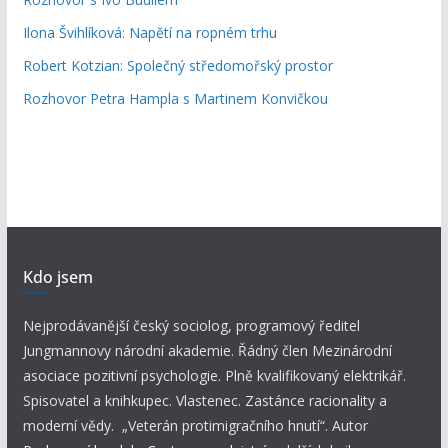
Ilona Švihlíková: Napětí na ropném trhu
Robert Kotzian: Společný středomořský prostor
Rozhovor Petra Hampla s Martinem Konvičkou
Kdo jsem
Nejprodávanější český sociolog, programový ředitel
Jungmannovy národní akademie. Řádný člen Mezinárodní
asociace pozitivní psychologie. Plně kvalifikovaný elektrikář.
Spisovatel a knihkupec. Vlastenec. Zastánce racionality a
moderní vědy. „Veterán protimigračního hnutí“. Autor