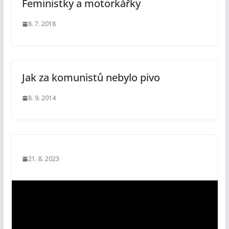
Feministky a motorkářky
8. 7. 2018
Jak za komunistů nebylo pivo
8. 9. 2014
21. 8. 2023
V
i
d
e