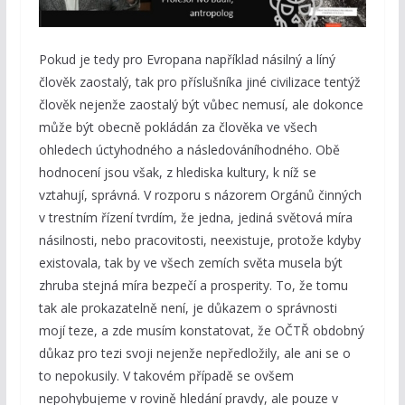
Pokud je tedy pro Evropana například násilný a líný
člověk zaostalý, tak pro příslušníka jiné civilizace tentýž
člověk nejenže zaostalý být vůbec nemusí, ale dokonce
může být obecně pokládán za člověka ve všech
ohledech úctyhodného a následováníhodného. Obě
hodnocení jsou však, z hlediska kultury, k níž se
vztahují, správná. V rozporu s názorem Orgánů činných
v trestním řízení tvrdím, že jedna, jediná světová míra
násilnosti, nebo pracovitosti, neexistuje, protože kdyby
existovala, tak by ve všech zemích světa musela být
zhruba stejná míra bezpečí a prosperity. To, že tomu
tak ale prokazatelně není, je důkazem o správnosti
mojí teze, a zde musím konstatovat, že OČTŘ obdobný
důkaz pro tezi svoji nejenže nepředložily, ale ani se o
to nepokusily. V takovém případě se ovšem
nepohybujeme v rovině hledání pravdy, ale pouze v