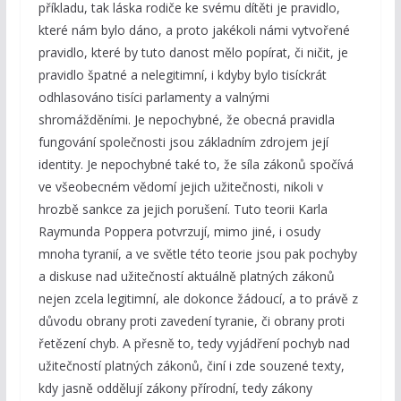
příkladu, tak láska rodiče ke svému dítěti je pravidlo,
které nám bylo dáno, a proto jakékoli námi vytvořené
pravidlo, které by tuto danost mělo popírat, či ničit, je
pravidlo špatné a nelegitimní, i kdyby bylo tisíckrát
odhlasováno tisíci parlamenty a valnými
shromážděními. Je nepochybné, že obecná pravidla
fungování společnosti jsou základním zdrojem její
identity. Je nepochybné také to, že síla zákonů spočívá
ve všeobecném vědomí jejich užitečnosti, nikoli v
hrozbě sankce za jejich porušení. Tuto teorii Karla
Raymunda Poppera potvrzují, mimo jiné, i osudy
mnoha tyranií, a ve světle této teorie jsou pak pochyby
a diskuse nad užitečností aktuálně platných zákonů
nejen zcela legitimní, ale dokonce žádoucí, a to právě z
důvodu obrany proti zavedení tyranie, či obrany proti
řetězení chyb. A přesně to, tedy vyjádření pochyb nad
užitečností platných zákonů, činí i zde souzené texty,
kdy jasně oddělují zákony přírodní, tedy zákony