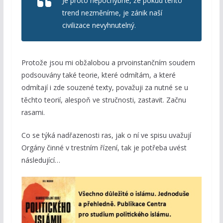
Je proto nepochybné, že pokud tento
trend nezměníme, je zánik naší
civilizace nevyhnutelný.
Protože jsou mi obžalobou a prvoinstančním soudem
podsouvány také teorie, které odmítám, a které
odmítají i zde souzené texty, považuji za nutné se u
těchto teorií, alespoň ve stručnosti, zastavit. Začnu
rasami.
Co se týká nadřazenosti ras, jak o ní ve spisu uvažují
Orgány činné v trestním řízení, tak je potřeba uvést
následující…