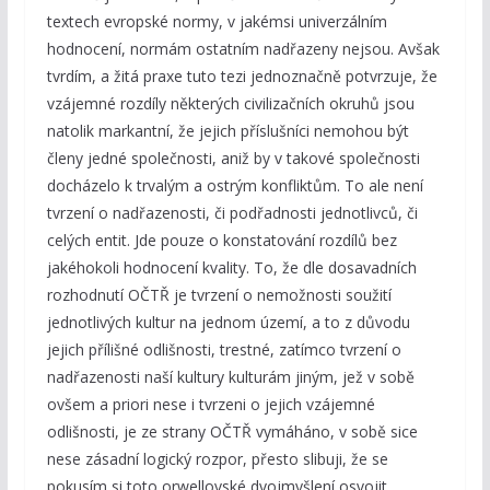
textech evropské normy, v jakémsi univerzálním
hodnocení, normám ostatním nadřazeny nejsou. Avšak
tvrdím, a žitá praxe tuto tezi jednoznačně potvrzuje, že
vzájemné rozdíly některých civilizačních okruhů jsou
natolik markantní, že jejich příslušníci nemohou být
členy jedné společnosti, aniž by v takové společnosti
docházelo k trvalým a ostrým konfliktům. To ale není
tvrzení o nadřazenosti, či podřadnosti jednotlivců, či
celých entit. Jde pouze o konstatování rozdílů bez
jakéhokoli hodnocení kvality. To, že dle dosavadních
rozhodnutí OČTŘ je tvrzení o nemožnosti soužití
jednotlivých kultur na jednom území, a to z důvodu
jejich přílišné odlišnosti, trestné, zatímco tvrzení o
nadřazenosti naší kultury kulturám jiným, jež v sobě
ovšem a priori nese i tvrzeni o jejich vzájemné
odlišnosti, je ze strany OČTŘ vymáháno, v sobě sice
nese zásadní logický rozpor, přesto slibuji, že se
pokusím si toto orwellovské dvojmyšlení osvojit.