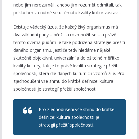
nebo jim nerozuměli, anebo jim rozumět odmítali, tak
pokládám za nutné se u tématu kvality kultur zastavit.
Existuje vědecký úzus, že každý živý organismus má
dva základní pudy – přežít a rozmnožit se – a právě
těmto dvěma pudům je také podřízena strategie přežití
daného organismu. Jestliže tedy hledáme nějaké
skutečně objektivní, univerzální a doložitelné měřítko
kvality kultury, tak je to právě kvalita strategie přežití
společnosti, která dle daných kulturních vzorců žije. Pro
zjednodušení vše shrnu do krátké definice: kultura
společnosti je strategií přežití společnosti.
Pro zjednodušení vše shrnu do krátké
definice: kultura společnosti je
strategií přežití společnosti.