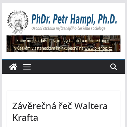
Přeskočit
na
obsah
Závěrečná řeč Waltera
Krafta