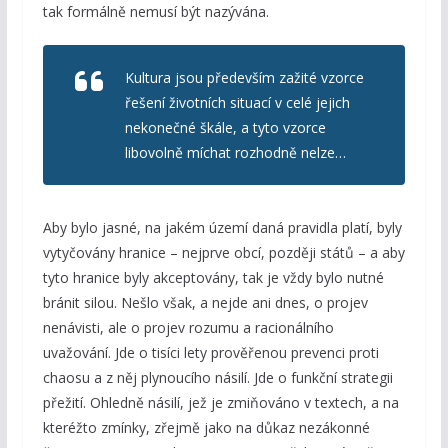
tak formálně nemusí být nazývána.
Kultura jsou především zažité vzorce
řešení životních situací v celé jejich
nekonečné škále, a tyto vzorce
libovolně míchat rozhodně nelze…
Aby bylo jasné, na jakém území daná pravidla platí, byly
vytyčovány hranice – nejprve obcí, později států – a aby
tyto hranice byly akceptovány, tak je vždy bylo nutné
bránit silou. Nešlo však, a nejde ani dnes, o projev
nenávisti, ale o projev rozumu a racionálního
uvažování. Jde o tisíci lety prověřenou prevenci proti
chaosu a z něj plynoucího násilí. Jde o funkční strategii
přežití. Ohledně násilí, jež je zmiňováno v textech, a na
kteréžto zmínky, zřejmě jako na důkaz nezákonné