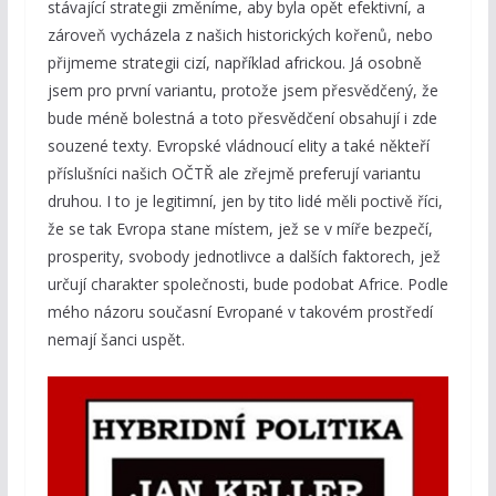
stávající strategii změníme, aby byla opět efektivní, a
zároveň vycházela z našich historických kořenů, nebo
přijmeme strategii cizí, například africkou. Já osobně
jsem pro první variantu, protože jsem přesvědčený, že
bude méně bolestná a toto přesvědčení obsahují i zde
souzené texty. Evropské vládnoucí elity a také někteří
příslušníci našich OČTŘ ale zřejmě preferují variantu
druhou. I to je legitimní, jen by tito lidé měli poctivě říci,
že se tak Evropa stane místem, jež se v míře bezpečí,
prosperity, svobody jednotlivce a dalších faktorech, jež
určují charakter společnosti, bude podobat Africe. Podle
mého názoru současní Evropané v takovém prostředí
nemají šanci uspět.