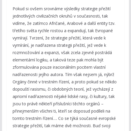
Pokud si ovšem srovnáme výsledky strategie přežití
jednotlivých civilizačních okruhů v současnosti, tak
vidíme, že zatímco Afričané, Arabové a další entity tzv.
třetího světa rychle rostou a expandují, tak Evropané
vymírají. Tvrzení, že strategie přežití, která vede k
vymírání, je nadřazena strategii přežití, jež vede k
rozmnožování a expanzi, však zcela zjevně postrádá
elementární logiku, a taková teze pak mohla být
zformulována pouze iracionálním pocitem vlastní
nadřazenosti jejího autora. Tím však nejsem já, nýbrž
Orgány činné v trestním řízení, a proto pokud se někdo
dopouští rasismu, či obdobných teorií, jež vycházejí z
apriorní nadřazenosti nějaké lidské rasy, či kultury, tak
jsou to právě někteří příslušníci těchto orgánů –
přinejmenším všichni ti, kteří se doposud podíleli na
tomto trestním řízení…. Co se týká současné evropské
strategie přežití, tak máme dvě možnosti. Buď svoji