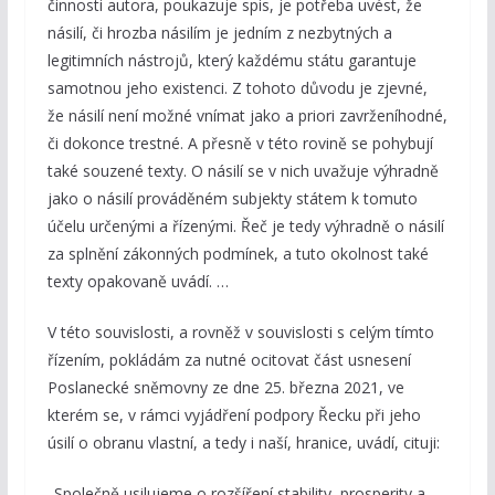
činnosti autora, poukazuje spis, je potřeba uvést, že
násilí, či hrozba násilím je jedním z nezbytných a
legitimních nástrojů, který každému státu garantuje
samotnou jeho existenci. Z tohoto důvodu je zjevné,
že násilí není možné vnímat jako a priori zavrženíhodné,
či dokonce trestné. A přesně v této rovině se pohybují
také souzené texty. O násilí se v nich uvažuje výhradně
jako o násilí prováděném subjekty státem k tomuto
účelu určenými a řízenými. Řeč je tedy výhradně o násilí
za splnění zákonných podmínek, a tuto okolnost také
texty opakovaně uvádí. …
V této souvislosti, a rovněž v souvislosti s celým tímto
řízením, pokládám za nutné ocitovat část usnesení
Poslanecké sněmovny ze dne 25. března 2021, ve
kterém se, v rámci vyjádření podpory Řecku při jeho
úsilí o obranu vlastní, a tedy i naší, hranice, uvádí, cituji:
„Společně usilujeme o rozšíření stability, prosperity a