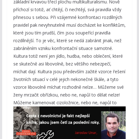
základní krvavou třecí plochu multikulturalismu. Nově
příchozí si totiž, ať chtějí, či nechtějí, svá pravidla vždy
přinesou s sebou. Při vzájemné konfrontaci rozdílných
pravidel pak nevyhnutelně musí docházet ke konfliktům,
které jsou tím prudší, čím jsou soupeřící pravidla
rozdílnější. To je věc, které se nedá zabránit jinak, než
zabráněním vzniku konfrontační situace samotné.
Kultura totiž není jen jídlo, hudba, nebo oblečení, které
se skutečně asi libovolně, bez většího nebezpečí,
míchat dají. Kultura jsou především zažité vzorce řešení
životních situací v celé jejich nekonečné škále, a tyto
vzorce libovolně míchat rozhodně nelze… Můžeme své
ženy mrzačit obřízkou, nebo ne, napůl to dělat nelze!
Můžeme kamenovat
cizoložnice, nebo ne, napůl to