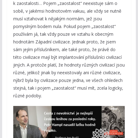
k zaostalosti… Pojem „zaostalost“ neexistuje sám o
sobě, v jakémsi hodnotovém vakuu, ale vždy se nutně
musí vztahovat k nějakým normám, jež jsou
pomyslným bodem nula. Pokud pojem „zaostalost“
používám já, tak vždy pouze ve vztahu k obecným
hodnotám Západní civilizace. Jednak proto, že jsem
sám jejím příslušníkem, ale také proto, že právě do
této civilizace mají být implantování příslušníci civilizací
jiných. A protože platí, že hodnoty různých civilizací jsou
různé, jelikož jinak by neexistovaly ani různé civilizace,
nýbrž byla by civilizace pouze jedna, ve všech ohledech
stejná, tak i pojem „zaostalost“ musí mít, zcela logicky,
různé podoby.