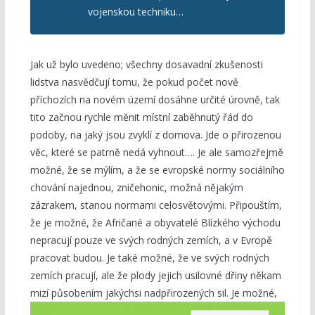
vojenskou techniku…
Jak už bylo uvedeno; všechny dosavadní zkušenosti
lidstva nasvědčují tomu, že pokud počet nově
příchozích na novém území dosáhne určité úrovně, tak
tito začnou rychle měnit místní zaběhnutý řád do
podoby, na jaký jsou zvyklí z domova. Jde o přirozenou
věc, které se patrně nedá vyhnout…. Je ale samozřejmě
možné, že se mýlím, a že se evropské normy sociálního
chování najednou, zničehonic, možná nějakým
zázrakem, stanou normami celosvětovými. Připouštím,
že je možné, že Afričané a obyvatelé Blízkého východu
nepracují pouze ve svých rodných zemích, a v Evropě
pracovat budou. Je také možné, že ve svých rodných
zemích pracují, ale že plody jejich usilovné dřiny někam
mizí působením jakýchsi nadpřirozených sil. Je
možné,