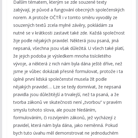
Dalším tématem, kterým se zde souzené texty
zabývají, je původ a fungování obecných společenských
norem. A protože OČTŘ i v tomto směru vyvodily ze
souzených textů zcela mylné závěry, pokládám za
nutné se v krátkosti zastavit také zde. Každá společnost
žije podle nějakých pravidel. Některá jsou psaná, jiná
nepsaná, všechna jsou však důležitá. U všech také platí,
že jejich podoba je výsledkem mnoha tisíciletého
vývoje, a některá z nich nám byla dána ještě dříve, než
jsme je vůbec dokázali přesně formulovat, protože i ta
úplně první lidská společenství musela žít podle
nějakých pravidel…. Lze se tedy domnívat, že nepsaná
pravidla jsou důležitější a trvalejší, než ta psaná, a že
tvorba zákonů ve skutečnosti není „tvorbou“ v pravém
smyslu tohoto slova, ale pouze hledáním,
formulováním, či rozvíjením zákonů, jež vycházejí z
pravidel, která nám byla dána, jako neměnná. Pokud
bych tuto úvahu měl demonstrovat ne jednoduchém