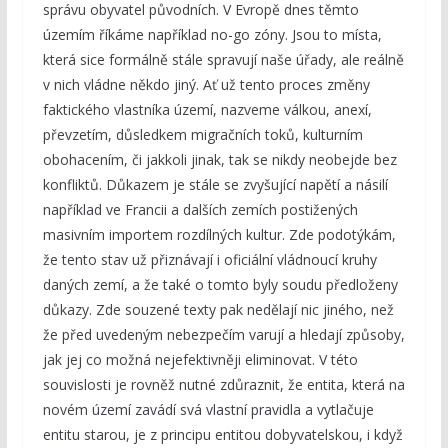
správu obyvatel původních. V Evropě dnes těmto
územím říkáme například no-go zóny. Jsou to místa,
která sice formálně stále spravují naše úřady, ale reálně
v nich vládne někdo jiný. Ať už tento proces změny
faktického vlastníka území, nazveme válkou, anexí,
převzetím, důsledkem migračních toků, kulturním
obohacením, či jakkoli jinak, tak se nikdy neobejde bez
konfliktů. Důkazem je stále se zvyšující napětí a násilí
například ve Francii a dalších zemích postižených
masivním importem rozdílných kultur. Zde podotýkám,
že tento stav už přiznávají i oficiální vládnoucí kruhy
daných zemí, a že také o tomto byly soudu předloženy
důkazy. Zde souzené texty pak nedělají nic jiného, než
že před uvedeným nebezpečím varují a hledají způsoby,
jak jej co možná nejefektivněji eliminovat. V této
souvislosti je rovněž nutné zdůraznit, že entita, která na
novém území zavádí svá vlastní pravidla a vytlačuje
entitu starou, je z principu entitou dobyvatelskou, i když