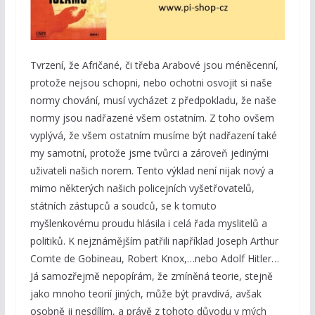
Tvrzení, že Afričané, či třeba Arabové jsou méněcenní,
protože nejsou schopni, nebo ochotni osvojit si naše
normy chování, musí vycházet z předpokladu, že naše
normy jsou nadřazené všem ostatním. Z toho ovšem
vyplývá, že všem ostatním musíme být nadřazení také
my samotní, protože jsme tvůrci a zároveň jedinými
uživateli našich norem. Tento výklad není nijak nový a
mimo některých našich policejních vyšetřovatelů,
státních zástupců a soudců, se k tomuto
myšlenkovému proudu hlásila i celá řada myslitelů a
politiků. K nejznámějším patřili například Joseph Arthur
Comte de Gobineau, Robert Knox,…nebo Adolf Hitler…
Já samozřejmě nepopírám, že zmíněná teorie, stejně
jako mnoho teorií jiných, může být pravdivá, avšak
osobně ji nesdílím, a právě z tohoto důvodu v mých