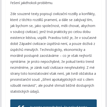
řešení jakéhokoli problému.
Zde souzené texty popisují civilizační rozdíly a konflikty,
které z těchto rozdílů pramení, a dále se zabývají tím,
jak bychom se, jako společnost, měli chovat, abychom
v souboji civilizací, jenž trvá prakticky po celou dobu
existence lidstva, uspěli. Pravdou totiž je, že v současné
době Západní civilizace úspěšná není, a pouze dožívá z
úspěchů minulých. Technologicky, ekonomicky a
morálně postupně zaostáváme – co je však nejhorší:
vymíráme. Je proto nepochybné, že pokud tento trend
nezměníme, je zánik naší civilizace nevyhnutelný. Z mé
strany toto konstatování však není, jak tvrdí obžaloba a
prvoinstanční soud: „šíření apokalyptických vizí s cílem
vzbudit nenávist“, ale pouhé shrnutí běžně dostupných
statistických údajů.