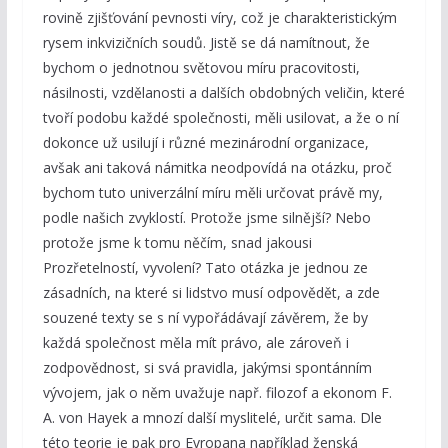
rovině zjišťování pevnosti víry, což je charakteristickým
rysem inkvizičních soudů. Jistě se dá namítnout, že
bychom o jednotnou světovou míru pracovitosti,
násilnosti, vzdělanosti a dalších obdobných veličin, které
tvoří podobu každé společnosti, měli usilovat, a že o ní
dokonce už usilují i různé mezinárodní organizace,
avšak ani taková námitka neodpovídá na otázku, proč
bychom tuto univerzální míru měli určovat právě my,
podle našich zvyklostí. Protože jsme silnější? Nebo
protože jsme k tomu něčím, snad jakousi
Prozřetelností, vyvolení? Tato otázka je jednou ze
zásadních, na které si lidstvo musí odpovědět, a zde
souzené texty se s ní vypořádávají závěrem, že by
každá společnost měla mít právo, ale zároveň i
zodpovědnost, si svá pravidla, jakýmsi spontánním
vývojem, jak o něm uvažuje např. filozof a ekonom F.
A. von Hayek a mnozí další myslitelé, určit sama. Dle
této teorie je pak pro Evropana například ženská