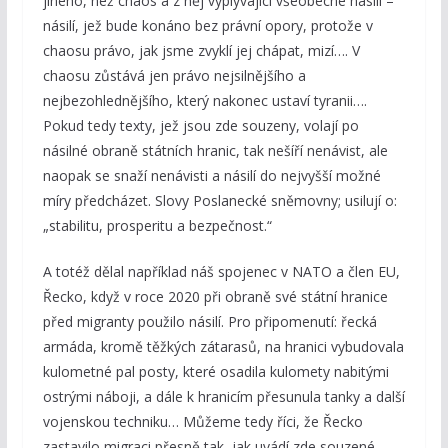
jiného, než chaos a z něj vyplývající všeobecné násilí –
násilí, jež bude konáno bez právní opory, protože v
chaosu právo, jak jsme zvyklí jej chápat, mizí…. V
chaosu zůstává jen právo nejsilnějšího a
nejbezohlednějšího, který nakonec ustaví tyranii….
Pokud tedy texty, jež jsou zde souzeny, volají po
násilné obraně státních hranic, tak nešíří nenávist, ale
naopak se snaží nenávisti a násilí do nejvyšší možné
míry předcházet. Slovy Poslanecké sněmovny; usilují o:
„stabilitu, prosperitu a bezpečnost.“
A totéž dělal například náš spojenec v NATO a člen EU,
Řecko, když v roce 2020 při obraně své státní hranice
před migranty použilo násilí. Pro připomenutí: řecká
armáda, kromě těžkých zátarasů, na hranici vybudovala
kulometné pal posty, které osadila kulomety nabitými
ostrými náboji, a dále k hranicím přesunula tanky a další
vojenskou techniku… Můžeme tedy říci, že Řecko
zastavilo migraci přesně tak, jak uvádí zde souzené