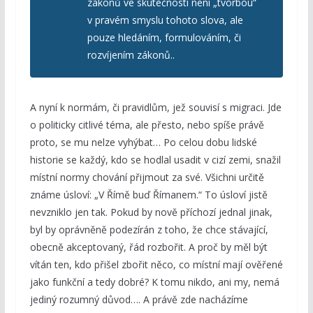
zákonů ve skutečnosti není „tvorbou“
v pravém smyslu tohoto slova, ale
pouze hledáním, formulováním, či
rozvíjením zákonů..
A nyní k normám, či pravidlům, jež souvisí s migraci. Jde
o politicky citlivé téma, ale přesto, nebo spíše právě
proto, se mu nelze vyhýbat… Po celou dobu lidské
historie se každý, kdo se hodlal usadit v cizí zemi, snažil
místní normy chování přijmout za své. Všichni určitě
známe úsloví: „V Římě buď Římanem.“ To úsloví jistě
nevzniklo jen tak. Pokud by nově příchozí jednal jinak,
byl by oprávněně podezírán z toho, že chce stávající,
obecně akceptovaný, řád rozbořit. A proč by měl být
vítán ten, kdo přišel zbořit něco, co místní mají ověřené
jako funkční a tedy dobré? K tomu nikdo, ani my, nemá
jediný rozumný důvod…. A právě zde nacházíme