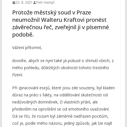
22. 8. 2021
Petr Hampl
Protože městský soud v Praze
neumožnil Walteru Kraftovi pronést
závěrečnou řeč, zveřejnil ji v písemné
podobě.
Vážení přítomní,
dovolte, abych se nyní také já pokusil o shrnutí všech, z
mého pohledu, důležitých okolnosti tohoto trestního
řízení.
Při zpracování esejů, které jsou zde souzeny, byl kladen
důraz na práci s fakty, na oddělování skutečnosti od
nedůvodných domněnek, či vlastních přání, ale
především na oproštění se od emotivního uvažování.
Dá se říci, že rozum byl záměrně nadřazen pocitům,
což je, podle mého názoru, jediný způsob, jak lze najít