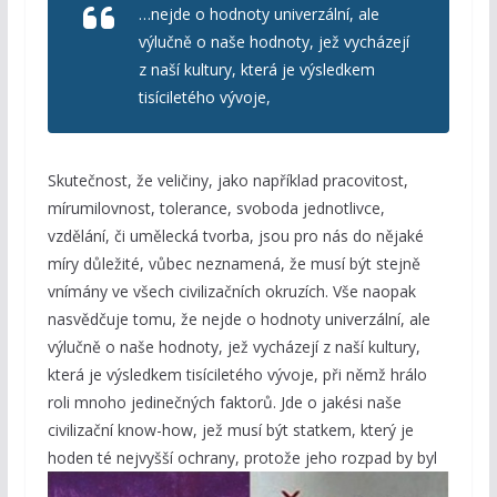
…nejde o hodnoty univerzální, ale
výlučně o naše hodnoty, jež vycházejí
z naší kultury, která je výsledkem
tisíciletého vývoje,
Skutečnost, že veličiny, jako například pracovitost,
mírumilovnost, tolerance, svoboda jednotlivce,
vzdělání, či umělecká tvorba, jsou pro nás do nějaké
míry důležité, vůbec neznamená, že musí být stejně
vnímány ve všech civilizačních okruzích. Vše naopak
nasvědčuje tomu, že nejde o hodnoty univerzální, ale
výlučně o naše hodnoty, jež vycházejí z naší kultury,
která je výsledkem tisíciletého vývoje, při němž hrálo
roli mnoho jedinečných faktorů. Jde o jakési naše
civilizační know-how, jež musí být statkem, který je
hoden té nejvyšší ochrany, protože jeho
rozpad by byl