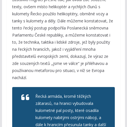
texty, ovšem místo helikoptér a rychlých člunů s
kulomety Řecko použilo helikoptéry, obrněné vozy a
tanky s kulomety a děly. Dále můžeme konstatovat, že
tento řecký postup podpořila Poslanecká sněmovna
Parlamentu České republiky, a můžeme konstatovat i
to, že technika, taktika i lidské zdroje, jež byly použity
na řeckých hranicích, jakož i vyjádření mnoha
představitelů evropských zemí, dokazují, že výraz ze
zde souzených textů „jsme ve válce“ je přiléhavou a
používanou metaforou pro situaci, v níž se Evropa
nachází.
Řecká armáda, kromě těžkých
zátarasů, na hranici vybudovala
kulometné pal posty, které osadila
kulomety nabitými ostrými náboji, a
dále k hranicím přesunula tanky a další