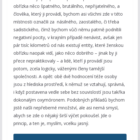
obřízka něco špatného, brutálního, nepřijatelného, a
člověka, který ji provádí, bychom asi všichni zde v této
místnosti označili za násilného, zaostalého, či třeba
sadistického, čímž bychom vůči němu patrně podnítili
negativní pocity, v krajním případě nenávist, avšak jen
pár tisíc kilometrů od nás existují entity, které ženskou
obřízku naopak vidí, jako něco dobrého – jinak by ji
přece nepraktikovaly – a lidé, kteří ji provádí jsou
potom, zcela logicky, váženými členy tamější
společnosti. A opět: obě dvě hodnocení téže osoby
jsou z hlediska prostředí, k němuž se vztahují, správná,
i když postavena vedle sebe bez souvislostí jsou takřka
dokonalým oxymóronem. Podobných příkladů bychom
jistě našli nepřeberné množství, ale asi nemá smysl,
abych se zde o nějaký širší výčet pokoušel. Jde o
princip, a ten je, myslím, vcelku jasný.