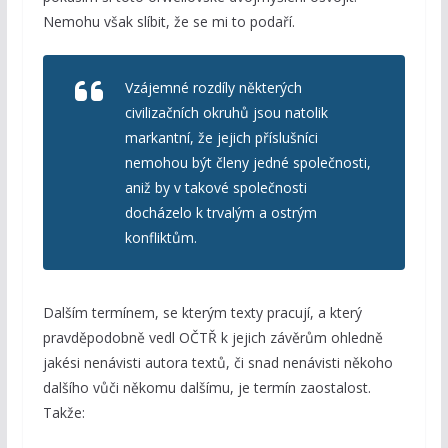
Nemohu však slíbit, že se mi to podaří.
Vzájemné rozdíly některých
civilizačních okruhů jsou natolik
markantní, že jejich příslušníci
nemohou být členy jedné společnosti,
aniž by v takové společnosti
docházelo k trvalým a ostrým
konfliktům.
Dalším termínem, se kterým texty pracují, a který
pravděpodobně vedl OČTŘ k jejich závěrům ohledně
jakési nenávisti autora textů, či snad nenávisti někoho
dalšího vůči někomu dalšímu, je termín zaostalost.
Takže: