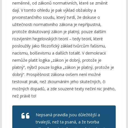
neměnné, od zákonů normativních, které se změnit
dají. V tomto ohledu je pak výklad obžaloby a
prvoinstančního soudu, který tvrdí, že diskuse o
užitečnosti normativního zákona je nepřípustná,
protože diskutovaný zákon je platný, pouze dalším
rozvíjením hegelovských teorií – tedy teorií, které
posloužily jako filozofický základ tvůrcům fašismu,
nacismu, bolševismu a dalších totalit. V demokracii
nemůže platit logika „zákon je dobrý, protože je
platný“, nýbrž pouze logika „zákon je platný, protože je
dobrý“. Prospěšnost zákona ovšem není možné
testovat jinak, než zkoumáním jeho skutečných, či
možných dopadů, a zde souzené texty nečiní nic jiného,
než právě to!
Nepsaná pravidla jsou důležitější a
trvalejší, než ta psaná, a že tvorba