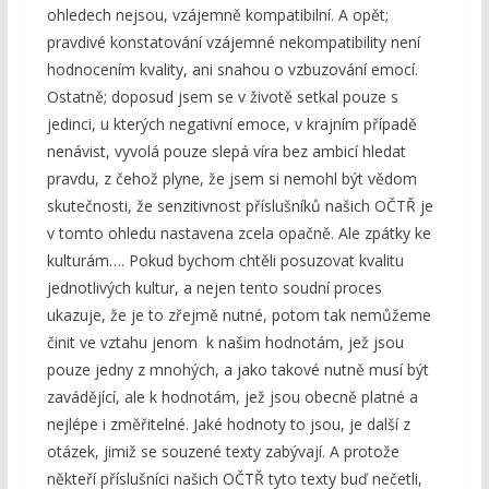
ohledech nejsou, vzájemně kompatibilní. A opět;
pravdivé konstatování vzájemné nekompatibility není
hodnocením kvality, ani snahou o vzbuzování emocí.
Ostatně; doposud jsem se v životě setkal pouze s
jedinci, u kterých negativní emoce, v krajním případě
nenávist, vyvolá pouze slepá víra bez ambicí hledat
pravdu, z čehož plyne, že jsem si nemohl být vědom
skutečnosti, že senzitivnost příslušníků našich OČTŘ je
v tomto ohledu nastavena zcela opačně. Ale zpátky ke
kulturám…. Pokud bychom chtěli posuzovat kvalitu
jednotlivých kultur, a nejen tento soudní proces
ukazuje, že je to zřejmě nutné, potom tak nemůžeme
činit ve vztahu jenom k našim hodnotám, jež jsou
pouze jedny z mnohých, a jako takové nutně musí být
zavádějící, ale k hodnotám, jež jsou obecně platné a
nejlépe i změřitelné. Jaké hodnoty to jsou, je další z
otázek, jimiž se souzené texty zabývají. A protože
někteří příslušníci našich OČTŘ tyto texty buď nečetli,