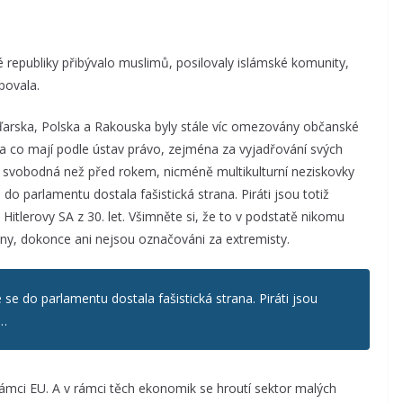
 republiky přibývalo muslimů, posilovaly islámské komunity,
upovala.
arska, Polska a Rakouska byly stále víc omezovány občanské
, na co mají podle ústav právo, zejména za vyjadřování svých
svobodná než před rokem, nicméně multikulturní neziskovky
 do parlamentu dostala fašistická strana. Piráti jsou totiž
 Hitlerovy SA z 30. let. Všimněte si, že to v podstatě nikomu
cény, dokonce ani nejsou označováni za extremisty.
se do parlamentu dostala fašistická strana. Piráti jsou
a…
rámci EU. A v rámci těch ekonomik se hroutí sektor malých