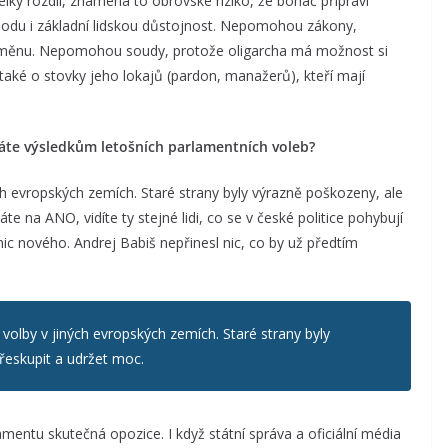
ký rozdíl, znamená to obrovské riziko, že boháč připraví
bodu i základní lidskou důstojnost. Nepomohou zákony,
 změnu. Nepomohou soudy, protože oligarcha má možnost si
také o stovky jeho lokajů (pardon, manažerů), kteří mají
áte výsledkům letošních parlamentních voleb?
h evropských zemích. Staré strany byly výrazně poškozeny, ale
e na ANO, vidíte ty stejné lidi, co se v české politice pohybují
nic nového. Andrej Babiš nepřinesl nic, co by už předtím
olby v jiných evropských zemích. Staré strany byly
řeskupit a udržet moc.
amentu skutečná opozice. I když státní správa a oficiální média