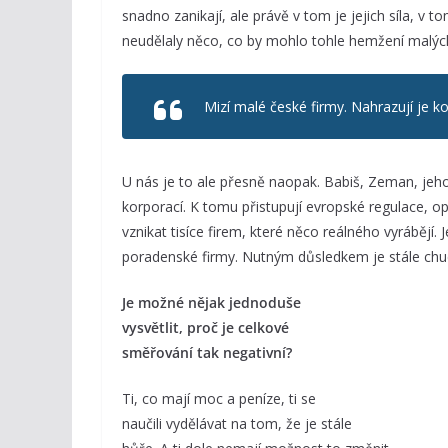
snadno zanikají, ale právě v tom je jejich síla, v 
neudělaly něco, co by mohlo tohle hemžení malýc
Mizí malé české firmy. Nahrazují je k
U nás je to ale přesně naopak. Babiš, Zeman, jeho
korporací. K tomu přistupují evropské regulace, 
vznikat tisíce firem, které něco reálného vyrábějí. 
poradenské firmy. Nutným důsledkem je stále chu
Je možné nějak jednoduše
vysvětlit, proč je celkové
směřování tak negativní?
Ti, co mají moc a peníze, ti se
naučili vydělávat na tom, že je stále