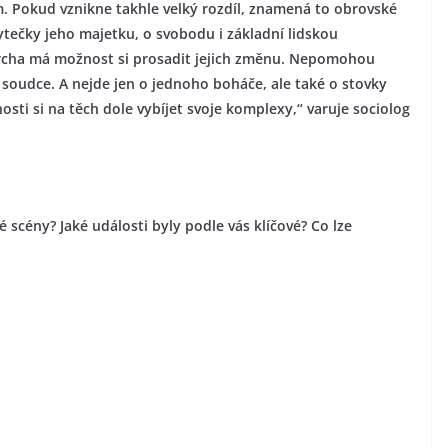
m. Pokud vznikne takhle velký rozdíl, znamená to obrovské
ytečky jeho majetku, o svobodu i základní lidskou
rcha má možnost si prosadit jejich změnu. Nepomohou
soudce. A nejde jen o jednoho boháče, ale také o stovky
osti si na těch dole vybíjet svoje komplexy,“ varuje sociolog
é scény? Jaké události byly podle vás klíčové? Co lze