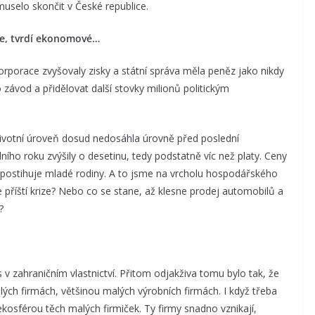
 muselo skončit v České republice.
ře, tvrdí ekonomové…
orporace zvyšovaly zisky a státní správa měla peněz jako nikdy
závod a přidělovat další stovky milionů politickým
Životní úroveň dosud nedosáhla úrovně před poslední
ího roku zvýšily o desetinu, tedy podstatně víc než platy. Ceny
 postihuje mladé rodiny. A to jsme na vrcholu hospodářského
de příští krize? Nebo co se stane, až klesne prodej automobilů a
?
 v zahraničním vlastnictví. Přitom odjakživa tomu bylo tak, že
ch firmách, většinou malých výrobních firmách. I když třeba
sférou těch malých firmiček. Ty firmy snadno vznikají,