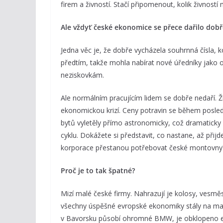
firem a živností. Stačí připomenout, kolik živností
Ale vždyť české ekonomice se přece dařilo dob
Jedna věc je, že dobře vycházela souhrnná čísla, k
předtím, takže mohla nabírat nové úředníky jako o 
neziskovkám.
Ale normálním pracujícím lidem se dobře nedaří. 
ekonomickou krizí. Ceny potravin se během posledn
bytů vyletěly přímo astronomicky, což dramaticky
cyklu. Dokážete si představit, co nastane, až přij
korporace přestanou potřebovat české montovny
Proč je to tak špatné?
Mizí malé české firmy. Nahrazují je kolosy, vesměs
všechny úspěšné evropské ekonomiky stály na malý
v Bavorsku působí ohromné BMW, je obklopeno eko