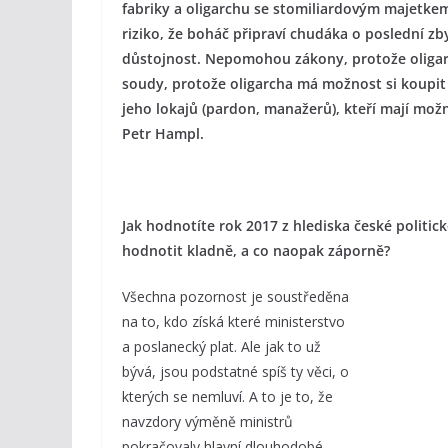
fabriky a oligarchu se stomiliardovým majetke
riziko, že boháč připraví chudáka o poslední zb
důstojnost. Nepomohou zákony, protože oliga
soudy, protože oligarcha má možnost si koupit 
jeho lokajů (pardon, manažerů), kteří mají možn
Petr Hampl.
Jak hodnotíte rok 2017 z hlediska české politick
hodnotit kladně, a co naopak záporně?
Všechna pozornost je soustředěna
na to, kdo získá které ministerstvo
a poslanecký plat. Ale jak to už
bývá, jsou podstatné spíš ty věci, o
kterých se nemluví. A to je to, že
navzdory výměně ministrů
pokračovaly hlavní dlouhodobé