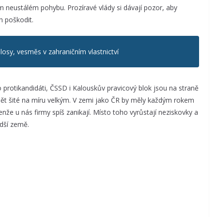
tom neustálém pohybu. Prozíravé vlády si dávají pozor, aby
h poškodit.
olosy, vesměs v zahraničním vlastnictví
 protikandidáti, ČSSD i Kalouskův pravicový blok jsou na straně
opět šité na míru velkým. V zemi jako ČR by měly každým rokem
Jenže u nás firmy spíš zanikají. Místo toho vyrůstají neziskovky a
dší země.