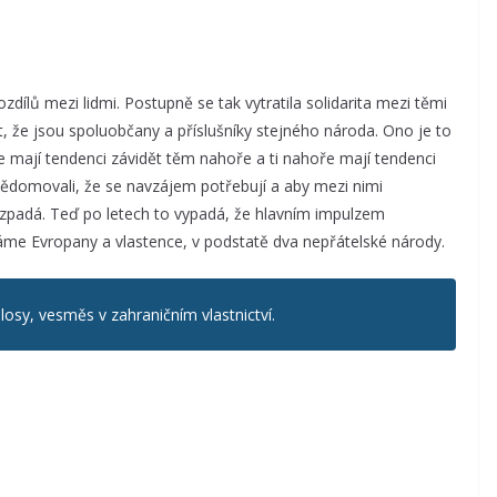
 rozdílů mezi lidmi. Postupně se tak vytratila solidarita mezi těmi
t, že jsou spoluobčany a příslušníky stejného národa. Ono je to
le mají tendenci závidět těm nahoře a ti nahoře mají tendenci
uvědomovali, že se navzájem potřebují a aby mezi nimi
ozpadá. Teď po letech to vypadá, že hlavním impulzem
áme Evropany a vlastence, v podstatě dva nepřátelské národy.
losy, vesměs v zahraničním vlastnictví.