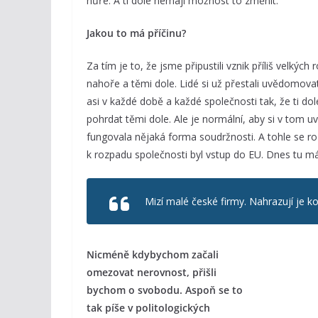
hůře. A ti dole nemají možnost to změnit.
Jakou to má příčinu?
Za tím je to, že jsme připustili vznik příliš velkých
nahoře a těmi dole. Lidé si už přestali uvědomova
asi v každé době a každé společnosti tak, že ti do
pohrdat těmi dole. Ale je normální, aby si v tom 
fungovala nějaká forma soudržnosti. A tohle se r
k rozpadu společnosti byl vstup do EU. Dnes tu m
Mizí malé české firmy. Nahrazují je ko
Nicméně kdybychom začali
omezovat nerovnost, přišli
bychom o svobodu. Aspoň se to
tak píše v politologických