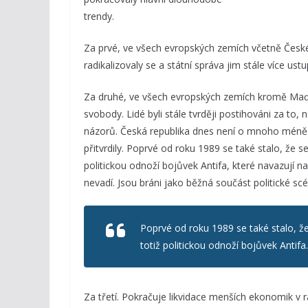
trendy.
Za prvé, ve všech evropských zemích včetně České
radikalizovaly se a státní správa jim stále více ust
Za druhé, ve všech evropských zemích kromě Maď
svobody. Lidé byli stále tvrději postihováni za to
názorů. Česká republika dnes není o mnoho méně 
přitvrdily. Poprvé od roku 1989 se také stalo, že se
politickou odnoží bojůvek Antifa, které navazují na
nevadí. Jsou bráni jako běžná součást politické s
Poprvé od roku 1989 se také stalo, že 
totiž politickou odnoží bojůvek Antif
Za třetí. Pokračuje likvidace menších ekonomik v 