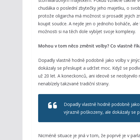
stomiliardovým majetkem. Pokud vznikne takhle vel
chudáka o poslední zbytečky jeho majetku, o svo
protože oligarcha má možnost si prosadit jejich
koupit soudce. A nejde jen o jednoho boháče, ale 
možnosti si na těch dole vybíjet svoje komplexy.
Mohou v tom něco změnit volby? Co vlastně řík
Dopadly vlastně hodně podobně jako volby v jinýc
dokázaly se přeskupit a udržet moc. Když se podívát
už 20 let. A koneckonců, ani ideově se neobjevilo 
nenabízely takzvané tradiční strany.
Dopadly vlastně hodně podobně jako v
výrazně poškozeny, ale dokázaly se p
Nicméně situace je jiná v tom, že poprvé je v parl