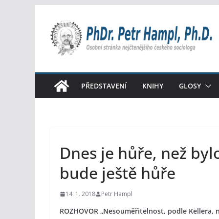
Přeskočit
na
obsah
PŘEDSTAVENÍ
KNIHY
GLOSY
Dnes je hůře, než byl
bude ještě hůře
14. 1. 2018
Petr Hampl
ROZHOVOR „Nesouměřitelnost, podle Kellera, na