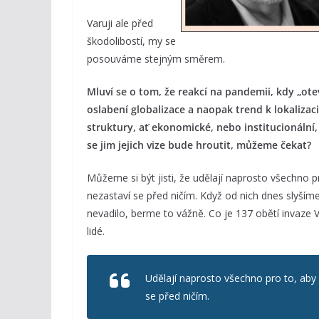
Varuji ale před
škodolibostí, my se
posouváme stejným směrem.
Mluví se o tom, že reakcí na pandemii, kdy „ot
oslabení globalizace a naopak trend k lokalizac
struktury, ať ekonomické, nebo institucionální, k
se jim jejich vize bude hroutit, můžeme čekat?
Můžeme si být jisti, že udělají naprosto všechno p
nezastaví se před ničím. Když od nich dnes slyšíme
nevadilo, berme to vážně. Co je 137 obětí invaze 
lidé.
Udělají naprosto všechno pro to, aby 
se před ničím.