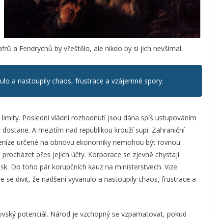
afrů a Fendrychů by vřeštělo, ale nikdo by si jich nevšímal.
lo a nastoupily chaos, frustrace a vzájemné spory.
limity. Poslední vládní rozhodnutí jsou dána spíš ustupováním
 dostane. A mezitím nad republikou krouží supi. Zahraniční
 peníze určené na obnovu ekonomiky nemohou být rovnou
procházet přes jejich účty. Korporace se zjevně chystají
sk. Do toho pár korupčních kauz na ministerstvech. Vize
e divit, že nadšení vyvanulo a nastoupily chaos, frustrace a
brovský potenciál. Národ je vzchopný se vzpamatovat, pokud