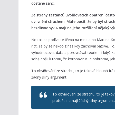
dostane šanci.
Ze strany zastánců uvolňovacích opatření často z
ovlivněni strachem. Máte pocit, že by byl stra
bezdůvodný? A mají na jeho rozšíření nějaký výra
No tak se podívejte třeba na mne a na Martina K
říct, že by se někdo z nás kdy zachoval bázlivě. To
vyhodnocovat data a porovnávat teorie – i když 
sobě došli k tomu, že koronavirus je pohroma, jaká
To obviňování ze strachu, to je taková hloupá fráz
žádný silný argument.
To obviňování ze strachu, to je taková
protože nemají žádný silný argument.