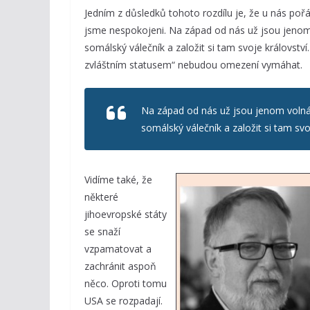
Jedním z důsledků tohoto rozdílu je, že u nás pořád
jsme nespokojeni. Na západ od nás už jsou jenom
somálský válečník a založit si tam svoje královstv
zvláštním statusem“ nebudou omezení vymáhat.
Na západ od nás už jsou jenom volná
somálský válečník a založit si tam svoj
Vidíme také, že
některé
jihoevropské státy
se snaží
vzpamatovat a
zachránit aspoň
něco. Oproti tomu
USA se rozpadají.