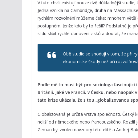
V tuto chvíli existují pouze dvě důkladnější studie
Jedna vznikla na Cambridge, druhá na Massachusett
rychlém rozvolnění můžeme čekat mnohem větší 
postupném. Jenže kdo by to řešil? Podstatné je př
slidu slíbit rychlé obnovení zisků a doufat, že m
Obě studie se shodují v tom, že při
ekonomické škody než při rozvolňov
Podle mě to musí být pro sociologa fascinující 
Británii, jaké ve Francii, v Česku, nebo naopak 
tato krize ukázala, že s tou „globalizovanou sp
Globalizovaná je určitá vrstva společnosti. Český ko
neliší od německého nebo francouzského. Rozdíl je 
Zeman byl zvolen navzdory této elitě a Andrej Bab