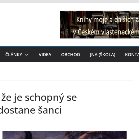
ČLÁNKY
VIDEA
OBCHOD
JNA (ŠKOLA)
KONT
 že je schopný se
dostane šanci
i