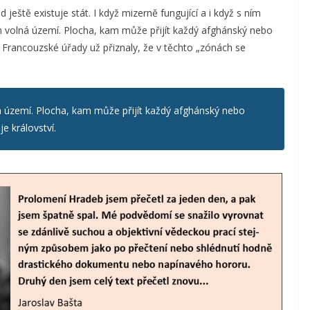
 ještě existuje stát. I když mizerně fungující a i když s ním
 volná území. Plocha, kam může přijít každý afghánský nebo
í. Francouzské úřady už přiznaly, že v těchto „zónách se
 území. Plocha, kam může přijít každý afghánský nebo
e království.