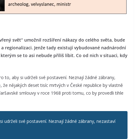
evřený svět“ umožnil rozšíření nákazy do celého světa, bude
i a regionalizaci. Jenže tady existují vybudované nadnárodní
terým se to asi nebude příliš líbit. Co od nich v situaci, kdy
ro to, aby si udrželi své postavení. Neznají žádné zábrany,
, že nějakých deset tisíc mrtvých v České republice by vlastně
Varšavské smlouvy v roce 1968 proti tomu, co by provedli tihle
si udrželi své postavení. Neznají žádné zábrany, nezastaví