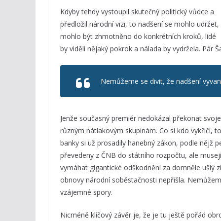
Kdyby tehdy vystoupil skutečný politický vůdce a
předložil národní vizi, to nadšení se mohlo udržet,
mohlo být zhmotněno do konkrétních kroků, lidé
by viděli nějaký pokrok a nálada by vydržela. Pár Š
Nemůžeme se divit, že nadšení vyvanu
Jenže současný premiér nedokázal překonat svoje 
různým nátlakovým skupinám. Co si kdo vykřičí, to
banky si už prosadily hanebný zákon, podle nějž
převedeny z ČNB do státního rozpočtu, ale musejí 
vymáhat gigantické odškodnění za domněle ušlý zi
obnovy národní soběstačnosti nepřišla. Nemůžeme s
vzájemné spory.
Nicméně klíčový závěr je, že je tu ještě pořád o