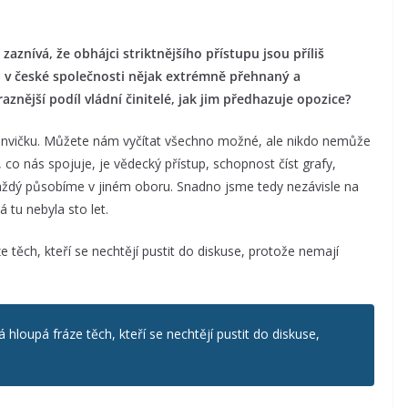
aznívá, že obhájci striktnějšího přístupu jsou příliš
ch v české společnosti nějak extrémně přehnaný a
znější podíl vládní činitelé, jak jim předhazuje opozice?
onvičku. Můžete nám vyčítat všechno možné, ale nikdo nemůže
, co nás spojuje, je vědecký přístup, schopnost číst grafy,
každý působíme v jiném oboru. Snadno jsme tedy nezávisle na
 tu nebyla sto let.
e těch, kteří se nechtějí pustit do diskuse, protože nemají
 hloupá fráze těch, kteří se nechtějí pustit do diskuse,