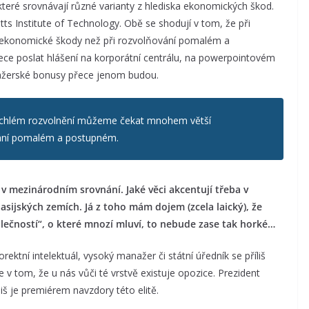
, které srovnávají různé varianty z hlediska ekonomických škod.
s Institute of Technology. Obě se shodují v tom, že při
ekonomické škody než při rozvolňování pomalém a
ece poslat hlášení na korporátní centrálu, na powerpointovém
anažerské bonusy přece jenom budou.
 rychlém rozvolnění můžeme čekat mnohem větší
ání pomalém a postupném.
i v mezinárodním srovnání. Jaké věci akcentují třeba v
v asijských zemích. Já z toho mám dojem (zcela laický), že
olečností“, o které mnozí mluví, to nebude zase tak horké…
rektní intelektuál, vysoký manažer či státní úředník se příliš
v tom, že u nás vůči té vrstvě existuje opozice. Prezident
iš je premiérem navzdory této elitě.