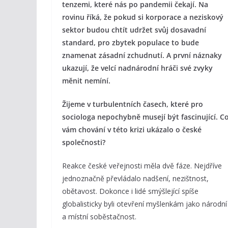
tenzemi, které nás po pandemii čekají. Na
rovinu říká, že pokud si korporace a neziskový
sektor budou chtít udržet svůj dosavadní
standard, pro zbytek populace to bude
znamenat zásadní zchudnutí. A první náznaky
ukazují, že velcí nadnárodní hráči své zvyky
měnit nemíní.
Žijeme v turbulentních časech, které pro
sociologa nepochybně musejí být fascinující. C
vám chování v této krizi ukázalo o české
společnosti?
Reakce české veřejnosti měla dvě fáze. Nejdříve
jednoznačně převládalo nadšení, nezištnost,
obětavost. Dokonce i lidé smýšlející spíše
globalisticky byli otevření myšlenkám jako národní
a místní soběstačnost.