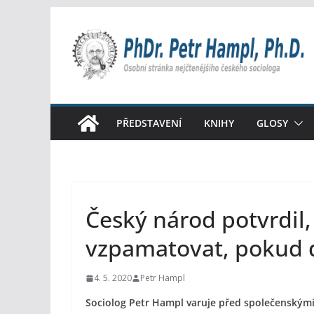
Přeskočit
na
obsah
PŘEDSTAVENÍ
KNIHY
GLOSY
Český národ potvrdil,
vzpamatovat, pokud 
4. 5. 2020
Petr Hampl
Sociolog Petr Hampl varuje před společenským