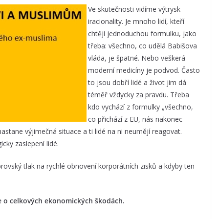
Ve skutečnosti vidíme výtrysk
iracionality. Je mnoho lidí, kteří
chtějí jednoduchou formulku, jako
třeba: všechno, co udělá Babišova
vláda, je špatné. Nebo veškerá
moderní medicíny je podvod. Často
to jsou dobří lidé a život jim dá
téměř vždycky za pravdu. Třeba
kdo vychází z formulky „všechno,
co přichází z EU, nás nakonec
nastane výjimečná situace a ti lidé na ni neumějí reagovat.
cky zaslepení lidé.
brovský tlak na rychlé obnovení korporátních zisků a kdyby ten
ale o celkových ekonomických škodách.