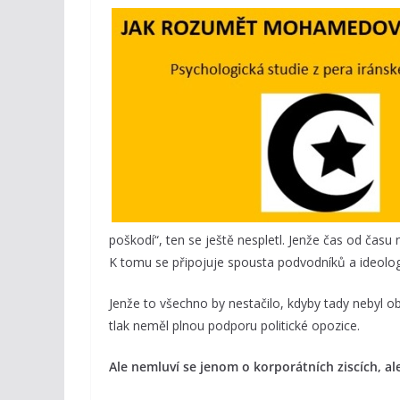
poškodí“, ten se ještě nespletl. Jenže čas od času 
K tomu se připojuje spousta podvodníků a ideologi
Jenže to všechno by nestačilo, kdyby tady nebyl o
tlak neměl plnou podporu politické opozice.
A
le nemluví se jenom o korporátních ziscích, 