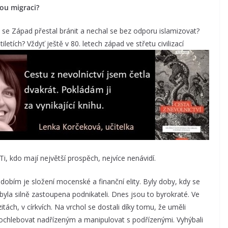
ou migraci?
č se Západ přestal bránit a nechal se bez odporu islamizovat?
iletích? Vždyť ještě v 80.
letech západ ve střetu civilizací
 Ti, kdo mají největší prospěch, nejvíce nenávidí.
dobím je složení mocenské a finanční elity. Byly doby, kdy se
 byla silně zastoupena podnikateli. Dnes jsou to byrokraté. Ve
itách, v církvích. Na vrchol se dostali díky tomu, že uměli
pochlebovat nadřízeným a manipulovat s podřízenými. Vyhýbali