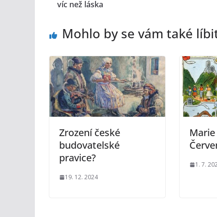
víc než láska
Mohlo by se vám také líbi
Zrození české
Marie
budovatelské
Červe
pravice?
1. 7. 20
19. 12. 2024