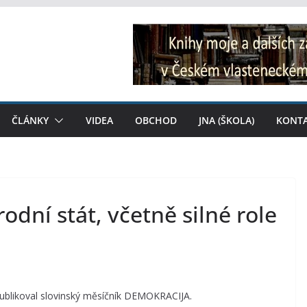
ČLÁNKY
VIDEA
OBCHOD
JNA (ŠKOLA)
KONT
odní stát, včetně silné role
 publikoval slovinský měsíčník DEMOKRACIJA.