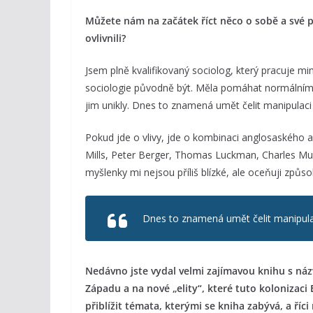
Můžete nám na začátek říct něco o sobě a své pr
ovlivnili?
Jsem plně kvalifikovaný sociolog, který pracuje mi
sociologie původně být. Měla pomáhat normálním l
jim unikly. Dnes to znamená umět čelit manipulaci 
Pokud jde o vlivy, jde o kombinaci anglosaského 
Mills, Peter Berger, Thomas Luckman, Charles Murr
myšlenky mi nejsou příliš blízké, ale oceňuji způ
Dnes to znamená umět čelit manipulaci
Nedávno jste vydal velmi zajímavou knihu s náz
Západu a na nové „elity“, které tuto kolonizac
přiblížit témata, kterými se kniha zabývá, a říc