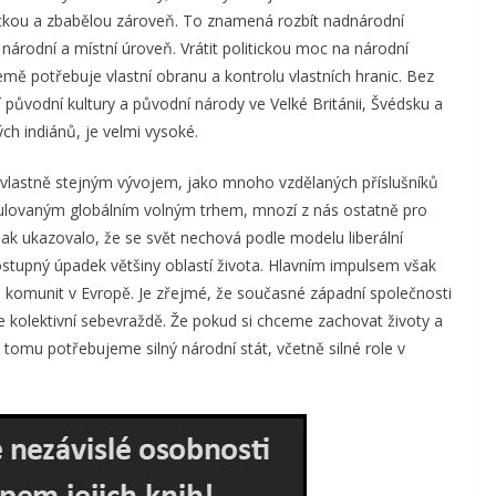
ckou a zbabělou zároveň. To znamená rozbít nadnárodní
 národní a místní úroveň. Vrátit politickou moc na národní
mě potřebuje vlastní obranu a kontrolu vlastních hranic. Bez
í původní kultury a původní národy ve Velké Británii, Švédsku a
ch indiánů, je velmi vysoké.
m vlastně stejným vývojem, jako mnoho vzdělaných příslušníků
gulovaným globálním volným trhem, mnozí z nás ostatně pro
šak ukazovalo, že se svět nechová podle modelu liberální
ostupný úpadek většiny oblastí života. Hlavním impulsem však
h komunit v Evropě. Je zřejmé, že současné západní společnosti
e kolektivní sebevraždě. Že pokud si chceme zachovat životy a
K tomu potřebujeme silný národní stát, včetně silné role v