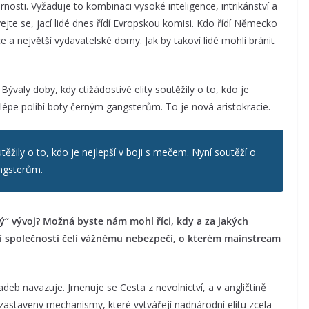
nosti. Vyžaduje to kombinaci vysoké inteligence, intrikánství a
ejte se, jací lidé dnes řídí Evropskou komisi. Kdo řídí Německo
ace a největší vydavatelské domy. Jak by takoví lidé mohli bránit
Bývaly doby, kdy ctižádostivé elity soutěžily o to, kdo je
jlépe políbí boty černým gangsterům. To je nová aristokracie.
utěžily o to, kdo je nejlepší v boji s mečem. Nyní soutěží o
angsterům.
ký“ vývoj? Možná byste nám mohl říci, kdy a za jakých
dní společnosti čelí vážnému nebezpečí, o kterém mainstream
deb navazuje. Jmenuje se Cesta z nevolnictví, a v angličtině
ýt zastaveny mechanismy, které vytvářejí nadnárodní elitu zcela