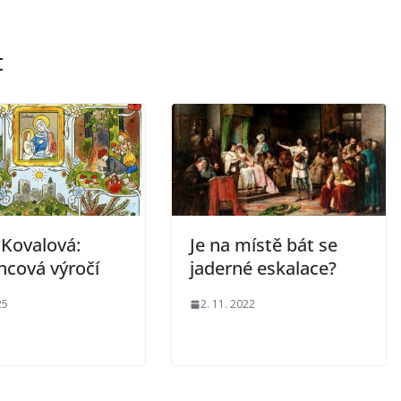
t
 Kovalová:
Je na místě bát se
ncová výročí
jaderné eskalace?
25
2. 11. 2022