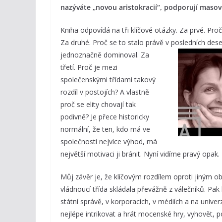
nazýváte „novou aristokracií“, podporují masov
Kniha odpovídá na tři klíčové otázky. Za prvé. Pro
Za druhé. Proč se to stalo právě v posledních deset
jednoznačně dominoval. Za
třetí. Proč je mezi
společenskými třídami takový
rozdíl v postojích? A vlastně
proč se elity chovají tak
podivně? Je přece historicky
normální, že ten, kdo má ve
společnosti nejvíce výhod, má
největší motivaci ji bránit. Nyní vidíme pravý opak.
Můj závěr je, že klíčovým rozdílem oproti jiným ob
vládnoucí třída skládala převážně z válečníků. Pak
státní správě, v korporacích, v médiích a na univerz
nejlépe intrikovat a hrát mocenské hry, vyhovět, 