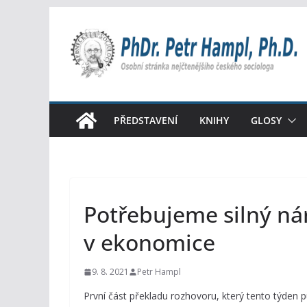
Přeskočit
na
obsah
PŘEDSTAVENÍ
KNIHY
GLOSY
Potřebujeme silný nár
v ekonomice
9. 8. 2021
Petr Hampl
První část překladu rozhovoru, který tento týden