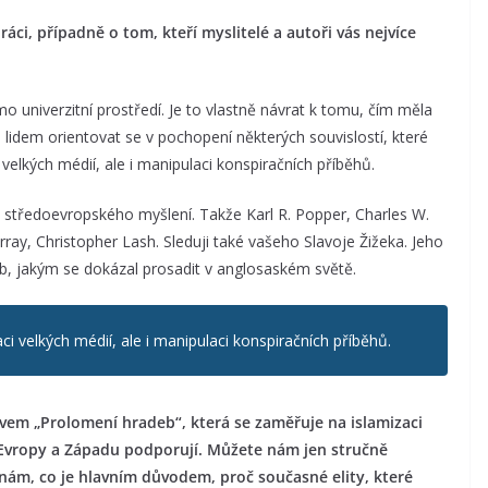
áci, případně o tom, kteří myslitelé a autoři vás nejvíce
mo univerzitní prostředí. Je to vlastně návrat k tomu, čím měla
idem orientovat se v pochopení některých souvislostí, které
velkých médií, ale i manipulaci konspiračních příběhů.
a středoevropského myšlení. Takže Karl R. Popper, Charles W.
ay, Christopher Lash. Sleduji také vašeho Slavoje Žižeka. Jeho
sob, jakým se dokázal prosadit v anglosaském světě.
 velkých médií, ale i manipulaci konspiračních příběhů.
vem „Prolomení hradeb“, která se zaměřuje na islamizaci
i Evropy a Západu podporují. Můžete nám jen stručně
i nám, co je hlavním důvodem, proč současné elity, které