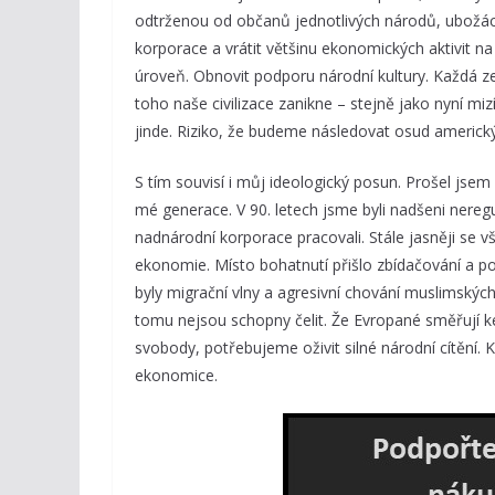
odtrženou od občanů jednotlivých národů, ubožá
korporace a vrátit většinu ekonomických aktivit na
úroveň. Obnovit podporu národní kultury. Každá ze
toho naše civilizace zanikne – stejně jako nyní miz
jinde. Riziko, že budeme následovat osud americký
S tím souvisí i můj ideologický posun. Prošel jse
mé generace. V 90. letech jsme byli nadšeni nere
nadnárodní korporace pracovali. Stále jasněji se v
ekonomie. Místo bohatnutí přišlo zbídačování a p
byly migrační vlny a agresivní chování muslimskýc
tomu nejsou schopny čelit. Že Evropané směřují k
svobody, potřebujeme oživit silné národní cítění. 
ekonomice.