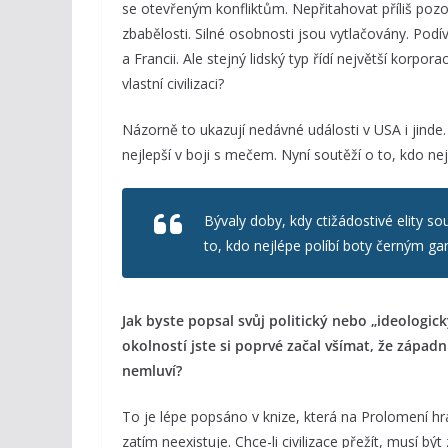
se otevřeným konfliktům. Nepřitahovat příliš pozor
zbabělosti. Silné osobnosti jsou vytlačovány. Podív
a Francii. Ale stejný lidský typ řídí největší korpor
vlastní civilizaci?
Názorně to ukazují nedávné události v USA i jinde. 
nejlepší v boji s mečem. Nyní soutěží o to, kdo ne
Bývaly doby, kdy ctižádostivé elity so
to, kdo nejlépe políbí boty černým g
Jak byste popsal svůj politický nebo „ideologic
okolností jste si poprvé začal všímat, že zápa
nemluví?
To je lépe popsáno v knize, která na Prolomení hra
zatím neexistuje. Chce-li civilizace přežít, musí b