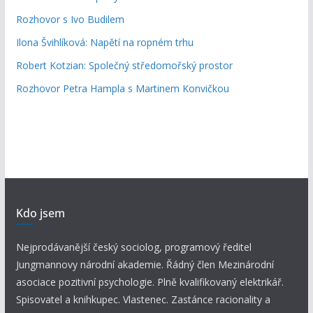
Rozhovor s Ivo Budilem
Ilona Švihlíková: Napětí na ropném trhu
Robert Kotzian: Společný středomořský prostor
Rozhovor Petra Hampla s Martinem Konvičkou
Kdo jsem
Nejprodávanější český sociolog, programový ředitel
Jungmannovy národní akademie. Řádný člen Mezinárodní
asociace pozitivní psychologie. Plně kvalifikovaný elektrikář.
Spisovatel a knihkupec. Vlastenec. Zastánce racionality a