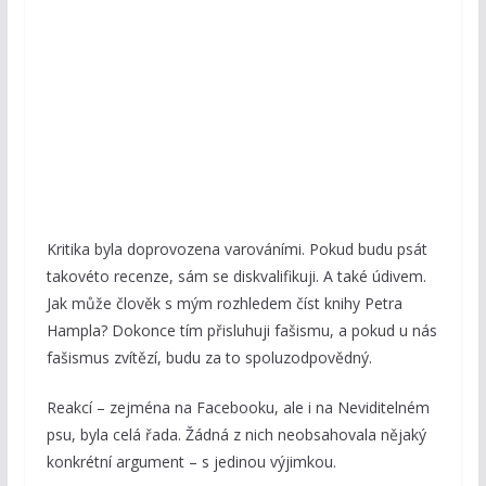
Kritika byla doprovozena varováními. Pokud budu psát
takovéto recenze, sám se diskvalifikuji. A také údivem.
Jak může člověk s mým rozhledem číst knihy Petra
Hampla? Dokonce tím přisluhuji fašismu, a pokud u nás
fašismus zvítězí, budu za to spoluzodpovědný.
Reakcí – zejména na Facebooku, ale i na Neviditelném
psu, byla celá řada. Žádná z nich neobsahovala nějaký
konkrétní argument – s jedinou výjimkou.