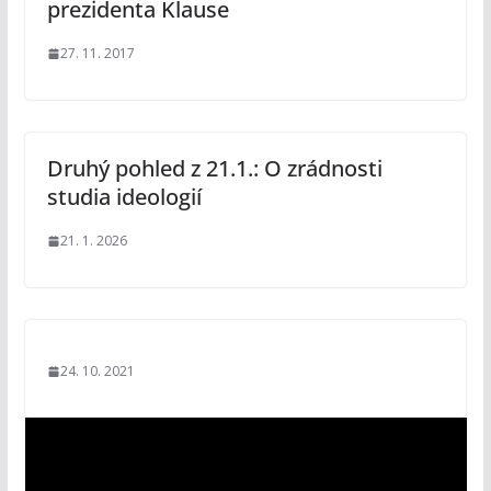
prezidenta Klause
27. 11. 2017
Druhý pohled z 21.1.: O zrádnosti
studia ideologií
21. 1. 2026
24. 10. 2021
V
i
d