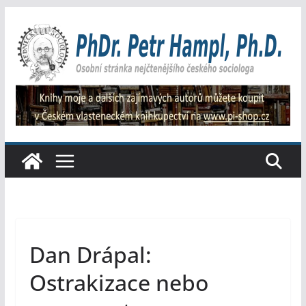
Přeskočit
na
obsah
Dan Drápal:
Ostrakizace nebo