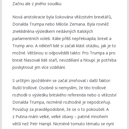
Začnu ale z jiného soudku:
Nová aristokracie byla šokována vítězstvím brexitářů,
Donalda Trumpa nebo Miloše Zemana. Byla rovněž
zneklidněna výsledkem nedávných italských
parlamentních voleb. Itálie příliš nepřekvapila; brexit a
Trump ano. A někteří lidé si začali klást otázku, jak je to
možné. Většinou si odpověděli takto: Pro Trumpa a pro
brexit hlasovali lidé staří, nevzdělaní a hloupí. Je potřeba
poskytnout jim více vzdělání.
S určitým zpožděním se začal zmiňovat i další faktor:
Ruští trollové. Osobně si nemyslím, že tito trollové
rozhodli o výsledku britského referenda nebo o vítězství
Donalda Trumpa, nicméně rozhodně je nepodceňuji.
Považuji za pravděpodobné, že se o to pokoušeli. A
z Putina mám velké, velké obavy – patrně mnohem
větší než Petr Hampl. Nicméně tomuto tématu se nyní