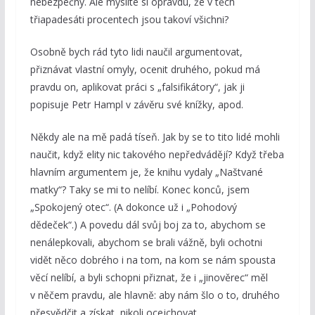
nebezpečný. Ale myslíte si opravdu, že v těch
třiapadesáti procentech jsou takoví všichni?
Osobně bych rád tyto lidi naučil argumentovat,
přiznávat vlastní omyly, ocenit druhého, pokud má
pravdu on, aplikovat práci s „falsifikátory“, jak ji
popisuje Petr Hampl v závěru své knížky, apod.
Někdy ale na mě padá tíseň. Jak by se to tito lidé mohli
naučit, když elity nic takového nepředvádějí? Když třeba
hlavním argumentem je, že knihu vydaly „Naštvané
matky“? Taky se mi to nelíbí. Konec konců, jsem
„Spokojený otec“. (A dokonce už i „Pohodový
dědeček“.) A povedu dál svůj boj za to, abychom se
nenálepkovali, abychom se brali vážně, byli ochotni
vidět něco dobrého i na tom, na kom se nám spousta
věcí nelíbí, a byli schopni přiznat, že i „jinověrec“ měl
v něčem pravdu, ale hlavně: aby nám šlo o to, druhého
přesvědčit a získat, nikoli ocejchovat.