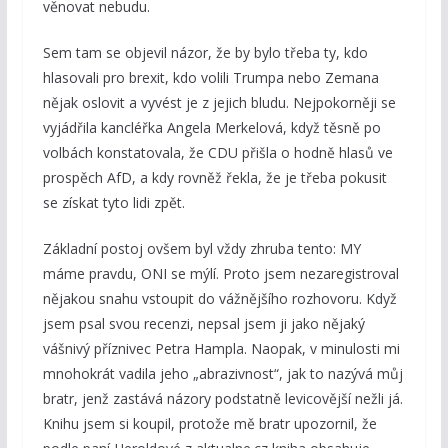
věnovat nebudu.
Sem tam se objevil názor, že by bylo třeba ty, kdo
hlasovali pro brexit, kdo volili Trumpa nebo Zemana
nějak oslovit a vyvést je z jejich bludu. Nejpokorněji se
vyjádřila kancléřka Angela Merkelová, když těsně po
volbách konstatovala, že CDU přišla o hodně hlasů ve
prospěch AfD, a kdy rovněž řekla, že je třeba pokusit
se získat tyto lidi zpět.
Základní postoj ovšem byl vždy zhruba tento: MY
máme pravdu, ONI se mýlí. Proto jsem nezaregistroval
nějakou snahu vstoupit do vážnějšího rozhovoru. Když
jsem psal svou recenzi, nepsal jsem ji jako nějaký
vášnivý příznivec Petra Hampla. Naopak, v minulosti mi
mnohokrát vadila jeho „abrazivnost“, jak to nazývá můj
bratr, jenž zastává názory podstatně levicovější nežli já.
Knihu jsem si koupil, protože mě bratr upozornil, že