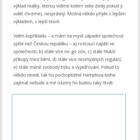
výklad reality, kterou vidíme kolem sebe (tedy pokud ji
vidět chceme), nesprávný. Možná někdo přijde s lepším
výkladem, s lepší teorií.
Vidím kupříkladu – a mám na mysli západní společnost
spíše než Českou republiku – a) rostoucí napětí ve
společnosti, b) stále více no-go zón, c) stále hlubší
příkopy mezi lidmi, d) stále více nesmyslných regulací,
e) stále méně svobody tisku a vyjadřování. Pokud to
někdo nevidí, tak ho pochopitelně Hamplova kniha
zajímat nebude a mé názory ho budou taky štvát.