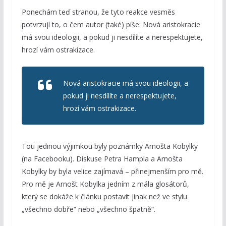
Ponechám teď stranou, že tyto reakce vesměs
potvrzují to, o čem autor (také) píše: Nová aristokracie
má svou ideologii, a pokud ji nesdílíte a nerespektujete,
hrozí vám ostrakizace.
Nová aristokracie má svou ideologii, a
pokud ji nesdílíte a nerespektujete,
hrozí vám ostrakizace.
Tou jedinou výjimkou byly poznámky Arnošta Kobylky
(na Facebooku). Diskuse Petra Hampla a Arnošta
Kobylky by byla velice zajímavá – přinejmenším pro mě.
Pro mě je Arnošt Kobylka jedním z mála glosátorů,
který se dokáže k článku postavit jinak než ve stylu
„všechno dobře“ nebo „všechno špatně“.