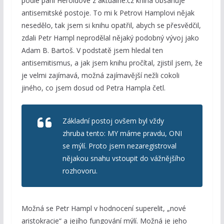
podle paní Heroldové z aktualne.cz kniha obsahuje
antisemitské postoje. To mi k Petrovi Hamplovi nějak
nesedělo, tak jsem si knihu opatřil, abych se přesvědčil,
zdali Petr Hampl neprodělal nějaký podobný vývoj jako
Adam B. Bartoš. V podstatě jsem hledal ten
antisemitismus, a jak jsem knihu pročítal, zjistil jsem, že
je velmi zajímavá, možná zajímavější nežli cokoli
jiného, co jsem dosud od Petra Hampla četl.
Základní postoj ovšem byl vždy
zhruba tento: MY máme pravdu, ONI
se mýlí. Proto jsem nezaregistroval
nějakou snahu vstoupit do vážnějšího
rozhovoru.
Možná se Petr Hampl v hodnocení superelit, „nové
aristokracie“ a jejího fungování mýlí. Možná je jeho