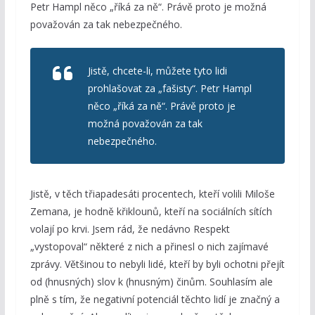
Petr Hampl něco „říká za ně“. Právě proto je možná
považován za tak nebezpečného.
Jistě, chcete-li, můžete tyto lidi
prohlašovat za „fašisty“. Petr Hampl
něco „říká za ně“. Právě proto je
možná považován za tak
nebezpečného.
Jistě, v těch třiapadesáti procentech, kteří volili Miloše
Zemana, je hodně křiklounů, kteří na sociálních sítích
volají po krvi. Jsem rád, že nedávno Respekt
„vystopoval“ některé z nich a přinesl o nich zajímavé
zprávy. Většinou to nebyli lidé, kteří by byli ochotni přejít
od (hnusných) slov k (hnusným) činům. Souhlasím ale
plně s tím, že negativní potenciál těchto lidí je značný a