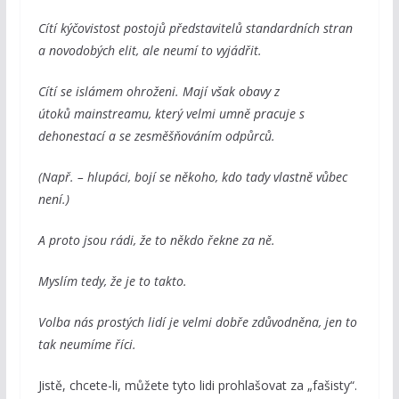
Cítí kýčovistost postojů představitelů standardních stran
a novodobých elit, ale neumí to vyjádřit.
Cítí se islámem ohroženi. Mají však obavy z
útoků mainstreamu, který velmi umně pracuje s
dehonestací a se zesměšňováním odpůrců.
(Např. – hlupáci, bojí se někoho, kdo tady vlastně vůbec
není.)
A proto jsou rádi, že to někdo řekne za ně.
Myslím tedy, že je to takto.
Volba nás prostých lidí je velmi dobře zdůvodněna, jen to
tak neumíme říci.
Jistě, chcete-li, můžete tyto lidi prohlašovat za „fašisty“.