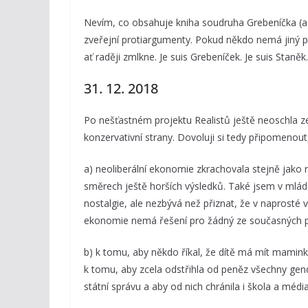
Nevím, co obsahuje kniha soudruha Grebeníčka (a 
zveřejní protiargumenty. Pokud někdo nemá jiný pr
ať raději zmlkne. Je suis Grebeníček. Je suis Staněk.
31. 12. 2018
Po nešťastném projektu Realistů ještě neoschla zem
konzervativní strany. Dovoluji si tedy připomenout,
a) neoliberální ekonomie zkrachovala stejně jako
směrech ještě horších výsledků. Také jsem v mládí
nostalgie, ale nezbývá než přiznat, že v naprosté v
ekonomie nemá řešení pro žádný ze současných 
b) k tomu, aby někdo říkal, že dítě má mít maminku
k tomu, aby zcela odstřihla od peněz všechny gende
státní správu a aby od nich chránila i škola a média