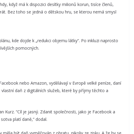
dy, když má k dispozici desítky milionů korun, tisíce členů,
parát. Bez toho se jedná o dětskou hru, se kterou nemá smysl
plánu, kde dojde k „redukci objemu látky“. Po inkluzi naprosto
dřívějších pomocných.
 Facebook nebo Amazon, vydělávají v Evropě velké peníze, daní
lastní daň z digitálních služeb, které by příjmy těchto a
 Kurz. “Cíl je jasný. Zdanit společnosti, jako je Facebook a
sotva platí daně,” dodal.
 měla být daň vyměřován z obratu, nikoliv ze zisku. A že by se