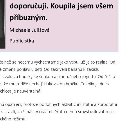
že než se nečemu vychechtáme jako vtipu, už je to realita. Od
é změně pohlaví u dětí. Od zakřivení banánu k zákazu
 k zákazu housky se šunkou a plnotučného jogurtu. Od řečí o
to, že mu rodiče nechají klukovskou hračku. Cokoliv je dnes
chlost je neuvěřitelná.
u opatření, protože podobných aktivit chrlí státní a korporátní
 zastavili, zničí nás ty ostatní. Proto nemá smysl usilovat o nic
ckého režimu.