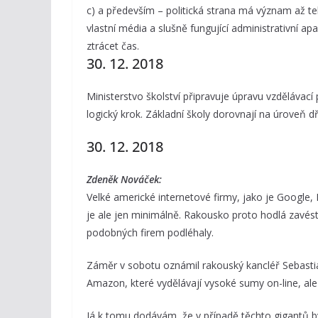
c) a především – politická strana má význam až teh
vlastní média a slušně fungující administrativní a
ztrácet čas.
30. 12. 2018
Ministerstvo školství připravuje úpravu vzdělávací 
logický krok. Základní školy dorovnají na úroveň 
30. 12. 2018
Zdeněk Nováček:
Velké americké internetové firmy, jako je Google,
je ale jen minimálně. Rakousko proto hodlá zavést v
podobných firem podléhaly.
Záměr v sobotu oznámil rakouský kancléř Sebastian
Amazon, které vydělávají vysoké sumy on-line, ale 
Já k tomu dodávám, že v případě těchto gigantů by