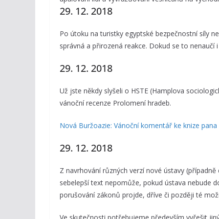
29. 12. 2018
Po útoku na turistky egyptské bezpečnostní síly ne
správná a přirozená reakce. Dokud se to nenaučí i 
29. 12. 2018
Už jste někdy slyšeli o HSTE (Hamplova sociologick
vánoční recenze Prolomení hradeb.
Nová Buržoazie: Vánoční komentář ke knize pana
29. 12. 2018
Z navrhování různých verzí nové ústavy (případně 
sebelepší text nepomůže, pokud ústava nebude d
porušování zákonů projde, dříve či později té mož
Ve skutečnosti potřebujeme především vyřešit jiný