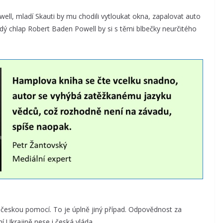
ell, mladí Skauti by mu chodili vytloukat okna, zapalovat auto
rdý chlap Robert Baden Powell by si s těmi blbečky neurčitého
s českou pomocí. To je úplně jiný případ. Odpovědnost za
í Ukrajině nese i česká vláda.