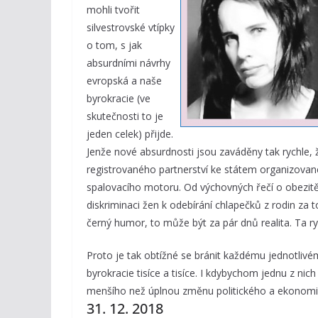
mohli tvořit
silvestrovské vtípky
o tom, s jak
absurdními návrhy
evropská a naše
byrokracie (ve
skutečnosti to je
jeden celek) přijde.
Jenže nové absurdnosti jsou zaváděny tak rychle, 
registrovaného partnerství ke státem organizovan
spalovacího motoru. Od výchovných řečí o obezitě
diskriminaci žen k odebírání chlapečků z rodin za 
černý humor, to může být za pár dnů realita. Ta ry
Proto je tak obtížné se bránit každému jednotlivém
byrokracie tisíce a tisíce. I kdybychom jednu z nich
menšího než úplnou změnu politického a ekonomi
31. 12. 2018