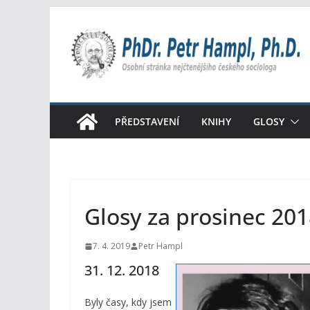
Přeskočit
na
obsah
PŘEDSTAVENÍ
KNIHY
GLOSY
Glosy za prosinec 20
7. 4. 2019
Petr Hampl
31. 12. 2018
Byly časy, kdy jsem