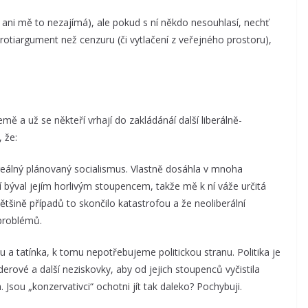
ani mě to nezajímá), ale pokud s ní někdo nesouhlasí, nechť
otiargument než cenzuru (či vytlačení z veřejného prostoru),
ě a už se někteří vrhají do zakládánáí další liberálně-
 že:
 reálný plánovaný socialismus. Vlastně dosáhla v mnoha
 býval jejím horlivým stoupencem, takže mě k ní váže určitá
ětšině případů to skončilo katastrofou a že neoliberální
problémů.
 a tatínka, k tomu nepotřebujeme politickou stranu. Politika je
rové a další neziskovky, aby od jejich stoupenců vyčistila
. Jsou „konzervativci“ ochotni jít tak daleko? Pochybuji.