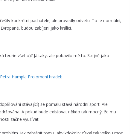
řešily konkrétní pachatele, ale provedly odvetu. To je normální,
Evropané, budou zabíjeni jako králíci.
á teorie všeho)? Já taky, ale pobavilo mě to. Stejně jako
 Petra Hampla Prolomení hradeb
doplňování stávající) se pomalu stává národní sport. Ale
održována. A pokud bude existovat někdo tak mocný, že mu
nosti začne využívat.
 problém. Jak zabránit tomu, aby kdokoliv získal tak velkou moc