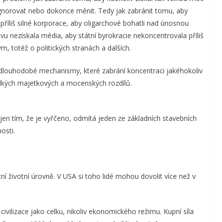
gnorovat nebo dokonce měnit. Tedy jak zabránit tomu, aby
 příliš silné korporace, aby oligarchové bohatli nad únosnou
vlivu nezískala média, aby státní byrokracie nekoncentrovala příliš
m, totéž o politických stranách a dalších.
dlouhodobé mechanismy, které zabrání koncentraci jakéhokoliv
 velkých majetkových a mocenských rozdílů.
 jen tím, že je vyřčeno, odmítá jeden ze základních stavebních
osti.
 životní úrovně. V USA si toho lidé mohou dovolit více než v
ivilizace jako celku, nikoliv ekonomického režimu. Kupní síla