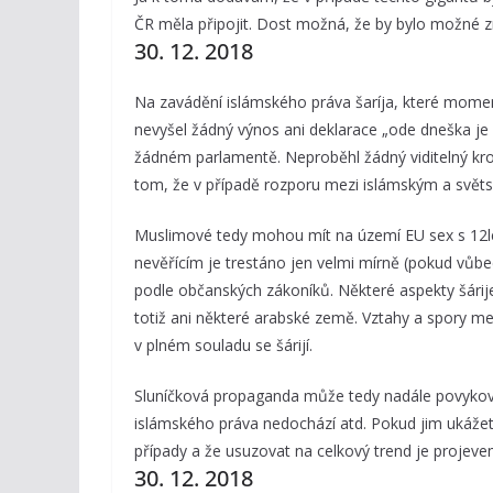
ČR měla připojit. Dost možná, že by bylo možné z
30. 12. 2018
Na zavádění islámského práva šaríja, které moment
nevyšel žádný výnos ani deklarace „ode dneška je
žádném parlamentě. Neproběhl žádný viditelný kro
tom, že v případě rozporu mezi islámským a svět
Muslimové tedy mohou mít na území EU sex s 12letý
nevěřícím je trestáno jen velmi mírně (pokud vůbec
podle občanských zákoníků. Některé aspekty šárij
totiž ani některé arabské země. Vztahy a spory mez
v plném souladu se šárijí.
Sluníčková propaganda může tedy nadále povykov
islámského práva nedochází atd. Pokud jim ukážet
případy a že usuzovat na celkový trend je projevem
30. 12. 2018