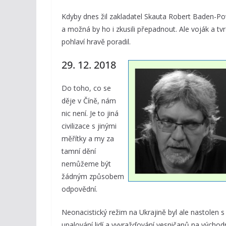
Kdyby dnes žil zakladatel Skauta Robert Baden-Pow
a možná by ho i zkusili přepadnout. Ale voják a tv
pohlaví hravě poradil.
29. 12. 2018
Do toho, co se
děje v Číně, nám
nic není. Je to jiná
civilizace s jinými
měřítky a my za
tamní dění
nemůžeme být
žádným způsobem
odpovědní.
Neonacistický režim na Ukrajině byl ale nastolen 
upalování lidí a vyvražďování vesničanů na východn