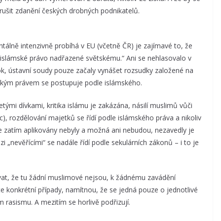
rušit zdanění českých drobných podnikatelů.
álně intenzivně probíhá v EU (včetně ČR) je zajímavé to, že
 islámské právo nadřazené světskému.“ Ani se nehlasovalo v
k, ústavní soudy pouze začaly vynášet rozsudky založené na
ským právem se postupuje podle islámského.
mi dívkami, kritika islámu je zakázána, násilí muslimů vůči
), rozdělování majetků se řídí podle islámského práva a nikoliv
e zatím aplikovány nebyly a možná ani nebudou, nezavedly je
i „nevěřícími“ se nadále řídí podle sekulárních zákonů – i to je
at, že tu žádní muslimové nejsou, k žádnému zavádění
e konkrétní případy, namítnou, že se jedná pouze o jednotlivé
 rasismu. A mezitím se horlivě podřizují.