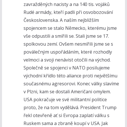
zavražděných nacisty a na 140 tis. vojáků
Rudé armády, kteří padli při osvobozování
Československa. A naším nejbližším
spojencem se stalo Německo, kterému jsme
vše odpustili a smířili se. Stali jsme se 17.
spolkovou zemí. Ovšem nesmířili jsme se s
poválečným uspořádáním, které rozhodly
velmoci a svoji nenávist otočili na východ.
Společně se spojenci v NATO posilujeme
východní křídlo této aliance proti největšímu
současnému agresorovi. Konec války slavíme
v Plzni, kam se dostali Američani omylem.
USA pokračuje ve své militantní politice
proto, že na tom vydělává. President Trump
řekl otevřeně ať si Evropa zaplatí válku s
Ruskem sama a zbraně koupí v USA. Jak