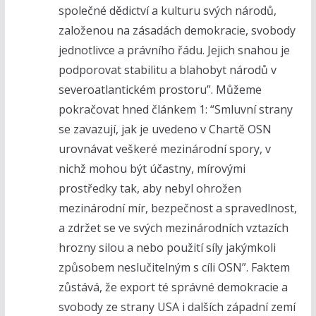
společné dědictví a kulturu svých národů,
založenou na zásadách demokracie, svobody
jednotlivce a právního řádu. Jejich snahou je
podporovat stabilitu a blahobyt národů v
severoatlantickém prostoru”. Můžeme
pokračovat hned článkem 1: “Smluvní strany
se zavazují, jak je uvedeno v Chartě OSN
urovnávat veškeré mezinárodní spory, v
nichž mohou být účastny, mírovými
prostředky tak, aby nebyl ohrožen
mezinárodní mír, bezpečnost a spravedlnost,
a zdržet se ve svých mezinárodních vztazích
hrozny silou a nebo použití síly jakýmkoli
způsobem neslučitelným s cíli OSN”. Faktem
zůstává, že export té správné demokracie a
svobody ze strany USA i dalších západní zemí