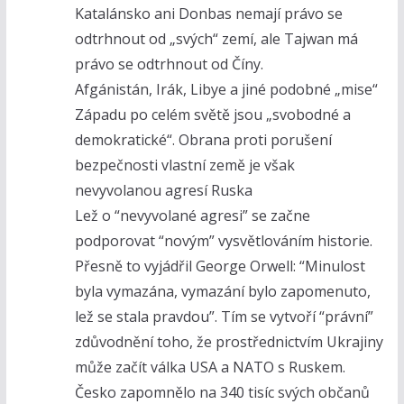
Katalánsko ani Donbas nemají právo se
odtrhnout od „svých“ zemí, ale Tajwan má
právo se odtrhnout od Číny.
Afgánistán, Irák, Libye a jiné podobné „mise“
Západu po celém světě jsou „svobodné a
demokratické“. Obrana proti porušení
bezpečnosti vlastní země je však
nevyvolanou agresí Ruska
Lež o “nevyvolané agresi” se začne
podporovat “novým” vysvětlováním historie.
Přesně to vyjádřil George Orwell: “Minulost
byla vymazána, vymazání bylo zapomenuto,
lež se stala pravdou”. Tím se vytvoří “právní”
zdůvodnění toho, že prostřednictvím Ukrajiny
může začít válka USA a NATO s Ruskem.
Česko zapomnělo na 340 tisíc svých občanů