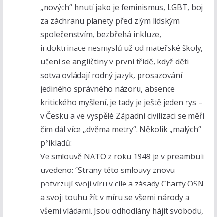
„nových“ hnutí jako je feminismus, LGBT, boj
za záchranu planety před zlým lidským
společenstvím, bezbřehá inkluze,
indoktrinace nesmyslů už od mateřské školy,
učení se angličtiny v první třídě, když děti
sotva ovládají rodný jazyk, prosazování
jediného správného názoru, absence
kritického myšlení, je tady je ještě jeden rys –
v Česku a ve vyspělé Západní civilizaci se měří
čím dál více „dvěma metry“. Několik „malých“
příkladů:
Ve smlouvě NATO z roku 1949 je v preambuli
uvedeno: “Strany této smlouvy znovu
potvrzují svoji víru v cíle a zásady Charty OSN
a svoji touhu žít v míru se všemi národy a
všemi vládami. Jsou odhodlány hájit svobodu,