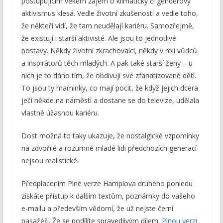
postupujícím věkem zájem o klimatický či genderový
aktivismus klesá. Vedle životní zkušenosti a vedle toho,
že někteří vidí, že tam neudělají kariéru. Samozřejmě,
že existují i starší aktivisté. Ale jsou to jednotlivé
postavy. Někdy životní zkrachovalci, někdy v roli vůdců
a inspirátorů těch mladých. A pak také starší ženy – u
nich je to dáno tím, že obdivují své zfanatizované děti.
To jsou ty maminky, co mají pocit, že když jejich dcera
ječí někde na náměstí a dostane se do televize, udělala
vlastně úžasnou kariéru.
Dost možná to taky ukazuje, že nostalgické vzpomínky
na zdvořilé a rozumné mladé lidi předchozích generací
nejsou realistické.
Předplacením Plné verze Hamplova druhého pohledu
získáte přístup k dalším textům, poznámky do vašeho
e-mailu a především vědomí, že už nejste černí
pasažéři. Že se podílíte spravedlivým dílem.
Plnou verzi