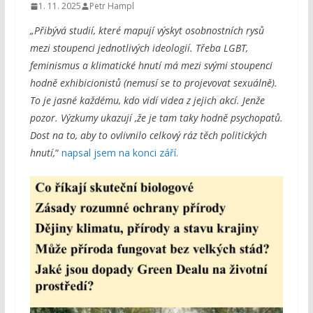
1. 11. 2025
Petr Hampl
„Přibývá studií, které mapují výskyt osobnostních rysů
mezi stoupenci jednotlivých ideologií. Třeba LGBT,
feminismus a klimatické hnutí má mezi svými stoupenci
hodně exhibicionistů (nemusí se to projevovat sexuálně).
To je jasné každému, kdo vidí videa z jejich akcí. Jenže
pozor. Výzkumy ukazují ,že je tam taky hodně psychopatů.
Dost na to, aby to ovlivnilo celkový ráz těch politických
hnutí,
“
napsal jsem na konci září.