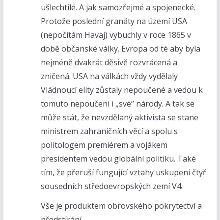
ušlechtilé. A jak samozřejmé a spojenecké.
Protože poslední granáty na území USA
(nepočítám Havaj) vybuchly v roce 1865 v
době občanské války. Evropa od té aby byla
nejméně dvakrát děsivě rozvrácená a
zničená. USA na válkách vždy vydělaly
Vládnoucí elity zůstaly nepoučené a vedou k
tomuto nepoučení i „své“ národy. A tak se
může stát, že nevzdělaný aktivista se stane
ministrem zahraničních věcí a spolu s
politologem premiérem a vojákem
presidentem vedou globální politiku. Také
tím, že přeruší fungující vztahy uskupení čtyř
sousedních středoevropských zemí V4.
Vše je produktem obrovského pokrytectví a
předstírání.