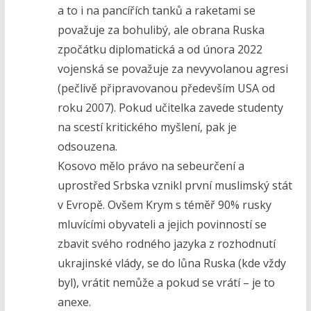
a to i na pancířích tanků a raketami se
považuje za bohulibý, ale obrana Ruska
zpočátku diplomatická a od února 2022
vojenská se považuje za nevyvolanou agresi
(pečlivě připravovanou především USA od
roku 2007). Pokud učitelka zavede studenty
na scestí kritického myšlení, pak je
odsouzena.
Kosovo mělo právo na sebeurčení a
uprostřed Srbska vznikl první muslimský stát
v Evropě. Ovšem Krym s téměř 90% rusky
mluvícími obyvateli a jejich povinností se
zbavit svého rodného jazyka z rozhodnutí
ukrajinské vlády, se do lůna Ruska (kde vždy
byl), vrátit nemůže a pokud se vrátí – je to
anexe.