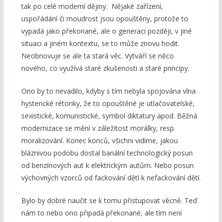
tak po celé moderní dějiny. Nějaké zařízení,
uspořádání či moudrost jsou opouštěny, protože to
vypadá jako překonané, ale o generaci později, v jiné
situaci a jiném kontextu, se to může znovu hodit.
Neobnovuje se ale ta stará věc. Vytváří se něco
nového, co využívá staré zkušenosti a staré principy.
Ono by to nevadilo, kdyby s tím nebyla spojována vlna
hysterické rétoriky, že to opouštěné je utlačovatelské,
sexistické, komunistické, symbol diktatury apod. Běžná
modernizace se mění v záležitost morálky, resp.
moralizování. Konec konců, všichni vidíme, jakou
bláznivou podobu dostal banální technologický posun
od benzínových aut k elektrickým autům. Nebo posun
výchovných vzorců od fackování dětí k nefackování dětí.
Bylo by dobré naučit se k tomu přistupovat věcně. Teď
nám to nebo ono připadá překonané, ale tím není