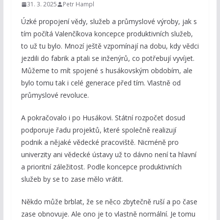
31. 3. 2025
Petr Hampl
Úzké propojení vědy, služeb a průmyslové výroby, jak s
tím počítá Valenčíkova koncepce produktivních služeb,
to už tu bylo. Mnozí ještě vzpomínají na dobu, kdy vědci
jezdili do fabrik a ptali se inženýrů, co potřebují vyvíjet.
Můžeme to mít spojené s husákovským obdobím, ale
bylo tomu tak i celé generace před tím. Vlastně od
průmyslové revoluce.
A pokračovalo i po Husákovi. Státní rozpočet dosud
podporuje řadu projektů, které společně realizují
podnik a nějaké vědecké pracoviště. Nicméně pro
univerzity ani vědecké ústavy už to dávno není ta hlavní
a prioritní záležitost. Podle koncepce produktivních
služeb by se to zase mělo vrátit.
Někdo může brblat, že se něco zbytečně ruší a po čase
zase obnovuje. Ale ono je to vlastně normální. Je tomu