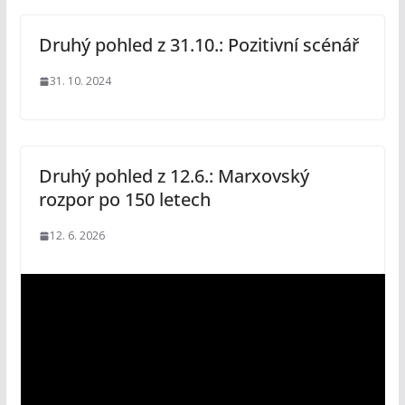
Druhý pohled z 31.10.: Pozitivní scénář
31. 10. 2024
Druhý pohled z 12.6.: Marxovský
rozpor po 150 letech
12. 6. 2026
V
i
d
e
o
p