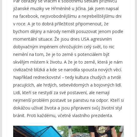
Pár obrázky se vracím k sobotnímu setkání příznivců
jižanské muziky ve Hřměníně u Jičína. Jak jsem napsal
na facebook, nejsvobodnějšímu a nejrebelštějšímu dni
v roce. A je to dobrá příležitost připomenout, že
bychom dějiny a národy neměli posuzovat jenom podle
momentální situace. Že jsou dnes USA agresivním
dobyvačným impériem ohrožujícím celý svět, to nic
nemění na tom, že je to země s potenciálem být
skvělým místem k životu. A že je to země, která je nám
civilizačně blízká a kde se narodila spousta nových věcí.
Například redneckovství – tedy kultura chudých a tvrdě
pracujících, ale hrdých, sebevědomých a bojovných lidí.
Lidí, kteří se nestydí za své postavení, ale nemají
nejmenší problém postavit se panstvu na odpor. Kteří si
dokážou užívat života a jsou připraveni svůj životní styl
bránit. Proti každému, včetně vlastního prezidenta.