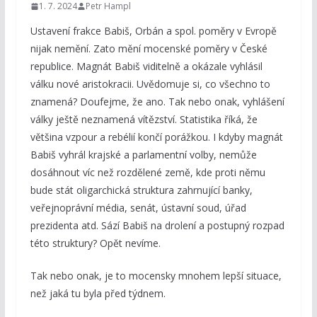
1. 7. 2024
Petr Hampl
Ustavení frakce Babiš, Orbán a spol. poměry v Evropě
nijak nemění. Zato mění mocenské poměry v České
republice. Magnát Babiš viditelně a okázale vyhlásil
válku nové aristokracii. Uvědomuje si, co všechno to
znamená? Doufejme, že ano. Tak nebo onak, vyhlášení
války ještě neznamená vítězství. Statistika říká, že
většina vzpour a rebélií končí porážkou. I kdyby magnát
Babiš vyhrál krajské a parlamentní volby, nemůže
dosáhnout víc než rozdělené země, kde proti němu
bude stát oligarchická struktura zahrnující banky,
veřejnoprávní média, senát, ústavní soud, úřad
prezidenta atd. Sází Babiš na drolení a postupný rozpad
této struktury? Opět nevíme.
Tak nebo onak, je to mocensky mnohem lepší situace,
než jaká tu byla před týdnem.