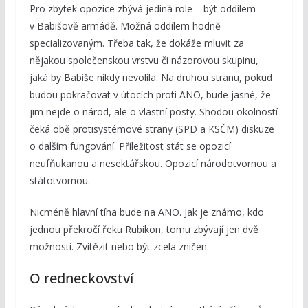
Pro zbytek opozice zbývá jediná role – být oddílem
v Babišově armádě. Možná oddílem hodně
specializovaným. Třeba tak, že dokáže mluvit za
nějakou společenskou vrstvu či názorovou skupinu,
jaká by Babiše nikdy nevolila. Na druhou stranu, pokud
budou pokračovat v útocích proti ANO, bude jasné, že
jim nejde o národ, ale o vlastní posty. Shodou okolností
čeká obě protisystémové strany (SPD a KSČM) diskuze
o dalším fungování. Příležitost stát se opozicí
neufňukanou a nesektářskou. Opozicí národotvornou a
státotvornou.
Nicméně hlavní tíha bude na ANO. Jak je známo, kdo
jednou překročí řeku Rubikon, tomu zbývají jen dvě
možnosti. Zvítězit nebo být zcela zničen.
O redneckovství