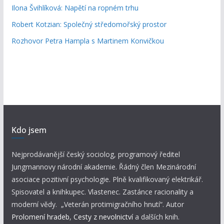
Ilona Švihlíková: Napětí na ropném trhu
Robert Kotzian: Společný středomořský prostor
Rozhovor Petra Hampla s Martinem Konvičkou
Kdo jsem
Nejprodávanější český sociolog, programový ředitel
Jungmannovy národní akademie. Řádný člen Mezinárodní
asociace pozitivní psychologie. Plně kvalifikovaný elektrikář.
Spisovatel a knihkupec. Vlastenec. Zastánce racionality a
moderní vědy. „Veterán protimigračního hnutí“. Autor
Prolomení hradeb
,
Cesty z nevolnictví
a dalších knih.