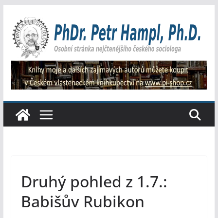
Přeskočit
na
obsah
Druhý pohled z 1.7.:
Babišův Rubikon