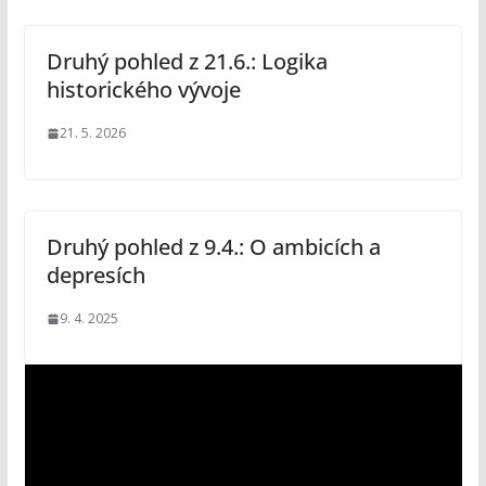
Druhý pohled z 21.6.: Logika
historického vývoje
21. 5. 2026
Druhý pohled z 9.4.: O ambicích a
depresích
9. 4. 2025
V
i
d
e
o