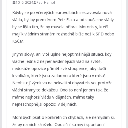
10. 6. 2024
Petr Hampl
Kdyby se po včerejších eurovolbách sestavovala nová
vláda, byl by premiérem Petr Fiala a od současné vlády
by se lišila tím, že by musela přibrat Motoristy, kteří
mají k vládním stranám rozhodně blíže než k SPD nebo
KSČM.
Jinými slovy, ani v té úplně nejoptimálnější situaci, kdy
vládne jedna z nejnenáviděnějších vlád na světě,
nedokáže opozice přimět své stoupence, aby došli
k volbám, které jsou zadarmo a které jsou v místě.
Neobstojí výmluva na nekvalitní obyvatelstvo, protože
vládní strany to dokážou. Ono to není jenom tak, že
máme nejhorší vládu v dějinách, máme taky
nejneschopnější opozici v dějinách.
Mohl bych psát o konkrétních chybách, ale nemyslím si,
že by na nich záleželo. Opoziční strany i spontánní