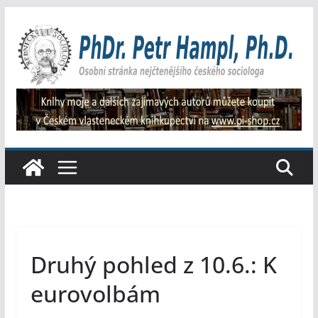
Přeskočit
na
obsah
Druhý pohled z 10.6.: K
eurovolbám