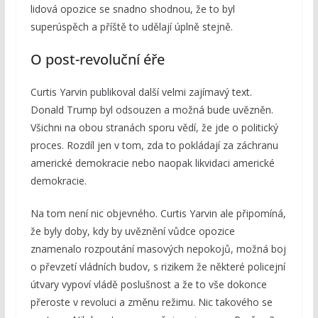
lidová opozice se snadno shodnou, že to byl
superúspěch a příště to udělají úplně stejně.
O post-revoluční éře
Curtis Yarvin publikoval další velmi zajímavý text.
Donald Trump byl odsouzen a možná bude uvězněn.
Všichni na obou stranách sporu vědí, že jde o politický
proces. Rozdíl jen v tom, zda to pokládají za záchranu
americké demokracie nebo naopak likvidaci americké
demokracie.
Na tom není nic objevného. Curtis Yarvin ale připomíná,
že byly doby, kdy by uvěznění vůdce opozice
znamenalo rozpoutání masových nepokojů, možná boj
o převzetí vládních budov, s rizikem že některé policejní
útvary vypoví vládě poslušnost a že to vše dokonce
přeroste v revoluci a změnu režimu. Nic takového se