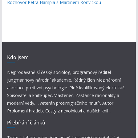
Rozhovor Petra Hampla s Martinem Konvičkou
Kdo jsem
Nejprodávanější český sociolog, programový ředitel
Jungmannovy národní akademie. Řádný člen Mezinárodní
asociace pozitivní psychologie. Plně kvalifikovaný elektrikář.
Spisovatel a knihkupec. Vlastenec. Zastánce racionality a
moderní vědy. „Veterán protimigračního hnutí“. Autor
Prolomení hradeb
,
Cesty z nevolnictví
a dalších knih.
Přebírání článků
Texty z tohoto webu jsou volně k dispozici pro přebírání.