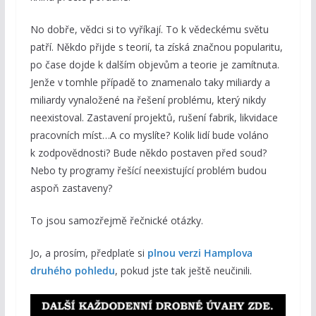
No dobře, vědci si to vyříkají. To k vědeckému světu
patří. Někdo přijde s teorií, ta získá značnou popularitu,
po čase dojde k dalším objevům a teorie je zamítnuta.
Jenže v tomhle případě to znamenalo taky miliardy a
miliardy vynaložené na řešení problému, který nikdy
neexistoval. Zastavení projektů, rušení fabrik, likvidace
pracovních míst…A co myslíte? Kolik lidí bude voláno
k zodpovědnosti? Bude někdo postaven před soud?
Nebo ty programy řešící neexistující problém budou
aspoň zastaveny?
To jsou samozřejmě řečnické otázky.
Jo, a prosím, předplaťe si
plnou verzi Hamplova
druhého pohledu
, pokud jste tak ještě neučinili.