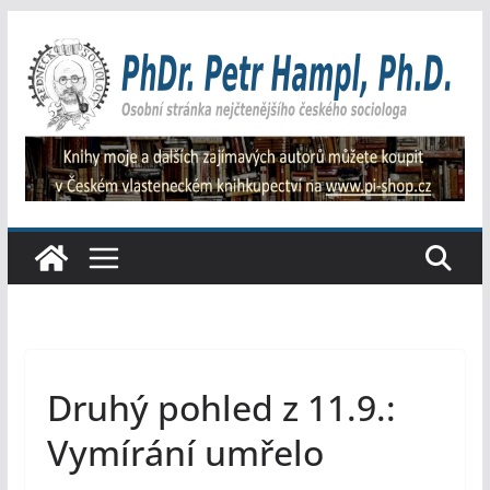
Přeskočit
na
obsah
Druhý pohled z 11.9.:
Vymírání umřelo