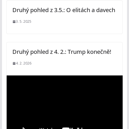
Druhý pohled z 3.5.: O elitách a davech
3. 5. 2025
Druhý pohled z 4. 2.: Trump konečně!
4. 2. 2026
V
i
d
e
o
p
ř