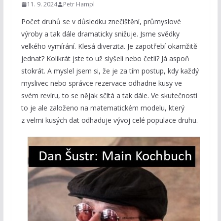
11. 9. 2024
Petr Hampl
Počet druhů se v důsledku znečištění, průmyslové
výroby a tak dále dramaticky snižuje. Jsme svědky
velkého vymírání. Klesá diverzita. Je zapotřebí okamžitě
jednat? Kolikrát jste to už slyšeli nebo četli? Já aspoň
stokrát. A myslel jsem si, že je za tím postup, kdy každý
myslivec nebo správce rezervace odhadne kusy ve
svém revíru, to se nějak sčítá a tak dále. Ve skutečnosti
to je ale založeno na matematickém modelu, který
z velmi kusých dat odhaduje vývoj celé populace druhu.