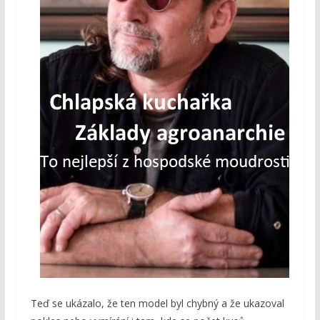
Teď se ukázalo, že ten model byl chybný a že ukazoval