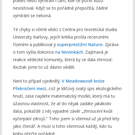
pokles nebo vymírání i tam, kde se počet kusů
nesnižoval. Když se to pořádně přepočítá, žádné
vymírání se nekoná.
Té chyby si všimli vědci z Centra pro teoretická studia
Univerzity Karlovy, jejich kritika prošla recenzními
řízeními a publikoval ji
superprestižní Nature.
Zpráva
o tom vyšla dokonce
na Novinkách
. Zajímavá je
reakce vědecké komunity, která by se dala shrnout:
Beztak jsme to už dávno věděli.
Není to případ ojedinělý.
V Meadowsově knize
Překročení mezí
, což je klíčový svatý spis ekologického
hnutí, zase najdete matematický model, který má tu
úžasnou vlastnost, že ať do nějak zadáte jakákoliv
data, pokaždé z něj vypadne závěr „zhroucení kvůli
vyčerpání zdrojů.“ Toho jsem si všimnul už já před lety
jako čtenář. A musí si toho všimnout každý, kdo tu
knihu přečte pořádně.