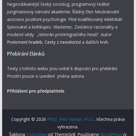
Nejprodávanější český sociolog, programový ředitel
Jungmannovy národní akademie. Řádný člen Mezinárodní
asociace pozitivní psychologie. Plně kvalifikovaný elektrikář.
Spisovatel a knihkupec. Vlastenec. Zastánce racionality a
moderní vědy. „Veterán protimigračního hnutí“. Autor
Prolomení hradeb
,
Cesty z nevolnictví
a dalších knih.
Přebírání článků
Texty z tohoto webu jsou volně k dispozici pro přebírání.
Prosím pouze o uvedení jména autora.
Přihlášení pro předplatitele
Copyright © 2026
PhDr. Petr Hampl, Ph.D.
. Všechna práva
vyhrazena.
Šablona:
ColorMag
od ThemeGrill. Používáme
WordPress
(v