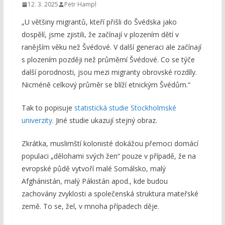
12. 3. 2025
Petr Hampl
„U většiny migrantů, kteří přišli do Švédska jako
dospělí, jsme zjistili, že začínají v plozením dětí v
ranějším věku než Švédové. V další generaci ale začínají
s plozením později než průměrní Švédové. Co se týče
další porodnosti, jsou mezi migranty obrovské rozdíly.
Nicméně celkový průměr se blíží etnickým Švédům.“
Tak to popisuje
statistická studie Stockholmské
univerzity.
Jiné studie ukazují stejný obraz.
Zkrátka, muslimští kolonisté dokážou přemoci domácí
populaci „dělohami svých žen“ pouze v případě, že na
evropské půdě vytvoří malé Somálsko, malý
Afghánistán, malý Pákistán apod., kde budou
zachovány zvyklosti a společenská struktura mateřské
země. To se, žel, v mnoha případech děje.